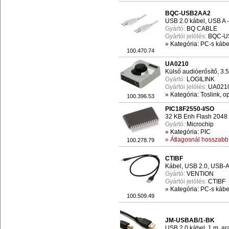
BQC-USB2AA2
USB 2.0 kábel, USB A 
Gyártó:
BQ CABLE
Gyártói jelölés:
BQC-U
»
Kategória: PC-s kábel
100.470.74
UA0210
Külső audióerősítő, 3.
Gyártó:
LOGILINK
Gyártói jelölés:
UA021
»
Kategória: Toslink, op
100.396.53
PIC18F2550-I/SO
32 KB Enh Flash 204
Gyártó:
Microchip
»
Kategória: PIC
» Átlagosnál hosszabb 
100.278.79
CTIBF
Kábel, USB 2.0, USB-A 
Gyártó:
VENTION
Gyártói jelölés:
CTIBF
»
Kategória: PC-s kábel
100.509.49
JM-USBAB/1-BK
USB 2.0 kábel, 1 m, ar