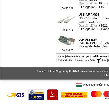
Gyártói jelölés:
NOUS 
»
Kategória: NOUS
100.502.48
USB AF-AM/03
USB 2.0 toldó, USB A a
Gyártó:
GOOBAY
Gyártói jelölés:
68621
»
Kategória: PC-s kábel
100.407.80
DLP-USB232M
EVALUATION KIT (FT23
»
Kategória: Fejlesztőes
100.246.87
*
A megjelenített ár az
egyéni beállításnak 
Módosításához kattintson a fejléc
ikonjá
Főoldal
•
Szállítás
•
Súgó
•
GyIK
•
RMA
•
Általános szerződési fe
HESTO
A csomagküldés a ma