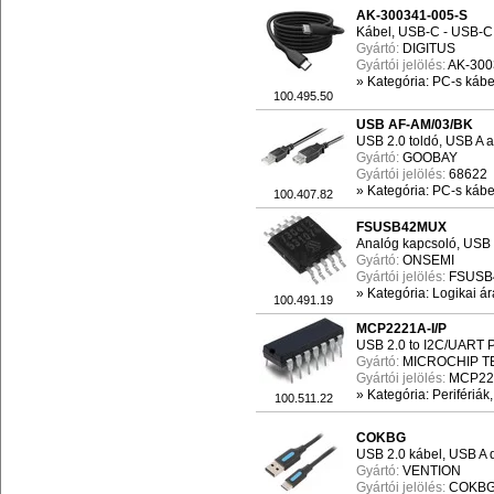
AK-300341-005-S
Kábel, USB-C - USB-C 
Gyártó:
DIGITUS
Gyártói jelölés:
AK-300
»
Kategória: PC-s kábel
100.495.50
USB AF-AM/03/BK
USB 2.0 toldó, USB A a
Gyártó:
GOOBAY
Gyártói jelölés:
68622
»
Kategória: PC-s kábel
100.407.82
FSUSB42MUX
Analóg kapcsoló, USB 
Gyártó:
ONSEMI
Gyártói jelölés:
FSUSB
»
Kategória: Logikai á
100.491.19
MCP2221A-I/P
USB 2.0 to I2C/UART P
Gyártó:
MICROCHIP 
Gyártói jelölés:
MCP222
»
Kategória: Perifériák
100.511.22
COKBG
USB 2.0 kábel, USB A
Gyártó:
VENTION
Gyártói jelölés:
COKB