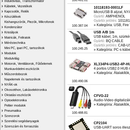
100.491.01
Induktivitás, Transzformátor
Kábelek, Vezetékek
10118193-0001LF
Kapcsolók, Relék
MicroUSB B aljzat, NY
Gyártó:
AMPHENOL
Készülékek
Gyártói jelölés:
101181
Kishangszórók, Piezók, Mikrofonok
»
Kategória: USB, Fire
100.387.04
Kondenzátor
USB A/B 1m
Kristályok
USB kábel, 1m, szürké
Matricák, Feliratok
Gyártó:
BQ CABLE
Méréstechnika
Gyártói jelölés:
CAB-U
Mini PC, ipari PC, tartozékok
100.245.25
»
Kategória: PC-s kábel
Modulok
Modulvilág
Motorok, Ventilátorok, Fűtőelemek
XL334P4-USB2-4P-H
4 portos USB2.0 HUB m
Munkavédelmi eszközök
»
Kategória: Átalakítók,
Műszerdobozok
Napelemek és tartozékok
100.490.06
NYÁK-ok
Okosotthon, Lakáselektronika
Oktatási eszközök
CFVG-22
Audio-Video digitalizá
Optoelektronika
»
Kategória: Átalakítók,
Peltier modulok
Pneumatika
100.488.81
Szenzorok
Szerelési segédanyagok
CP2104
Szerszám és forrasztás
USB-UART soros illes