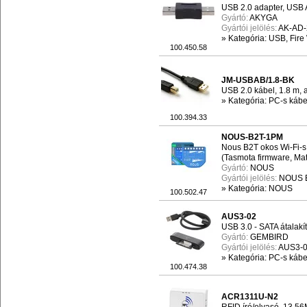
USB 2.0 adapter, USB 
Gyártó:
AKYGA
Gyártói jelölés:
AK-AD-
»
Kategória: USB, Fire
100.450.58
JM-USBAB/1.8-BK
USB 2.0 kábel, 1.8 m, 
»
Kategória: PC-s kábel
100.394.33
NOUS-B2T-1PM
Nous B2T okos Wi-Fi-s
(Tasmota firmware, Mat
Gyártó:
NOUS
Gyártói jelölés:
NOUS 
»
Kategória: NOUS
100.502.47
AUS3-02
USB 3.0 - SATA átalak
Gyártó:
GEMBIRD
Gyártói jelölés:
AUS3-
»
Kategória: PC-s kábel
100.474.38
ACR1311U-N2