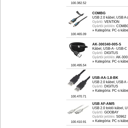
100.382.52
COMBG
USB 2.0 kábel, USB A 
Gyártó:
VENTION
Gyártói jelölés:
COMB
»
Kategória: PC-s kábel
100.465.09
AK-300340-005-S
Kábel, USB-A - USB-C 
Gyártó:
DIGITUS
Gyártói jelölés:
AK-300
»
Kategória: PC-s kábel
100.495.54
USB-AA-1.8-BK
USB 2.0 kábel, USB A -
Gyártó:
DIGITUS
»
Kategória: PC-s kábel
100.470.71
USB AF-AM/5
USB 2.0 toldó kábel, U
Gyártó:
GOOBAY
Gyártói jelölés:
50962
»
Kategória: PC-s kábel
100.410.91