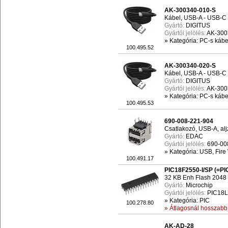
AK-300340-010-S
Kábel, USB-A - USB-C 
Gyártó:
DIGITUS
Gyártói jelölés:
AK-300
»
Kategória: PC-s kábel
100.495.52
AK-300340-020-S
Kábel, USB-A - USB-C 
Gyártó:
DIGITUS
Gyártói jelölés:
AK-300
»
Kategória: PC-s kábel
100.495.53
690-008-221-904
Csatlakozó, USB-A, alj
Gyártó:
EDAC
Gyártói jelölés:
690-00
»
Kategória: USB, Fire
100.491.17
PIC18F2550-I/SP (=PI
32 KB Enh Flash 204
Gyártó:
Microchip
Gyártói jelölés:
PIC18L
»
Kategória: PIC
100.278.80
» Átlagosnál hosszabb 
AK-AD-28