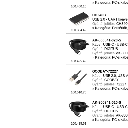
»
Kategória: PC-s kábel
100.460.15
CH340G
USB 2.0 - UART konve
Gyártói jelölés:
CH340
»
Kategória: Perifériák
100.364.42
AK-300341-020-S
Kábel, USB-C - USB-C 
Gyártó:
DIGITUS
Gyártói jelölés:
AK-300
»
Kategória: PC-s kábel
100.495.49
GOOBAY-72227
Kábel, USB 2.0, USB-A 
Gyártó:
GOOBAY
Gyártói jelölés:
72227
»
Kategória: PC-s kábel
100.510.73
AK-300341-010-S
Kábel, USB-C - USB-C 
Gyártó:
DIGITUS
Gyártói jelölés:
AK-300
»
Kategória: PC-s kábel
100.495.51