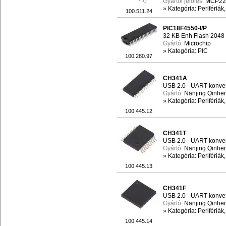
Gyártói jelölés:
MCP222
»
Kategória: Perifériák
100.511.24
PIC18F4550-I/P
32 KB Enh Flash 2048
Gyártó:
Microchip
»
Kategória: PIC
100.280.97
CH341A
USB 2.0 - UART konve
Gyártó:
Nanjing Qinhen
»
Kategória: Perifériák
100.445.12
CH341T
USB 2.0 - UART konve
Gyártó:
Nanjing Qinhen
»
Kategória: Perifériák
100.445.13
CH341F
USB 2.0 - UART konve
Gyártó:
Nanjing Qinhen
»
Kategória: Perifériák
100.445.14