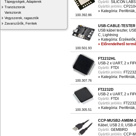
Tápegységek, Adapterek
Gyártó:
SILICON LABS
Gyártói jelölés:
CP210
Tranzisztorok
»
Kategória: Perifériák
Varisztorok
100.392.86
Vegyszerek, ragasztók
Zavarszűrők, Ferritek
USB-CABLE-TESTER
USB kábel teszter, US
C, Lightning
»
Kategória: Érzékelők
» Előrendelhető termé
100.501.93
FT2232HL
USB-2 x UART, 2 x FI
Gyártó:
FTDI
Gyártói jelölés:
FT223
»
Kategória: Perifériák
100.307.76
FT2232D
USB-2 x UART, 2 x FIF
Gyártó:
FTDI
Gyártói jelölés:
FT223
»
Kategória: Perifériák
100.305.51
CCP-MUSB2-AMBM-
Kábel, USB 2.0, USB-A
Gyártó:
GEMBIRD
Gyártói jelölés:
CCP-M