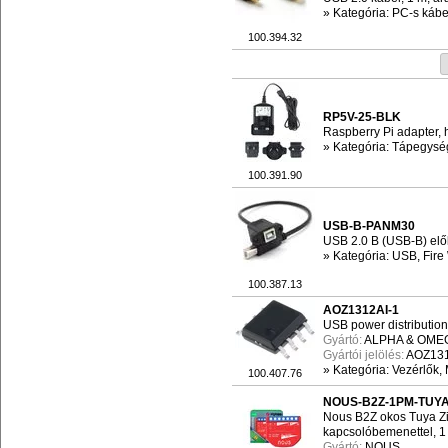
»
Kategória: PC-s kábel
100.394.32
RP5V-25-BLK
Raspberry Pi adapter, 
»
Kategória: Tápegysé
100.391.90
USB-B-PANM30
USB 2.0 B (USB-B) elől
»
Kategória: USB, Fire
100.387.13
AOZ1312AI-1
USB power distribution
Gyártó:
ALPHA & OM
Gyártói jelölés:
AOZ131
»
Kategória: Vezérlők,
100.407.76
NOUS-B2Z-1PM-TUYA
Nous B2Z okos Tuya Zi
kapcsolóbemenettel, 1
Gyártó:
NOUS