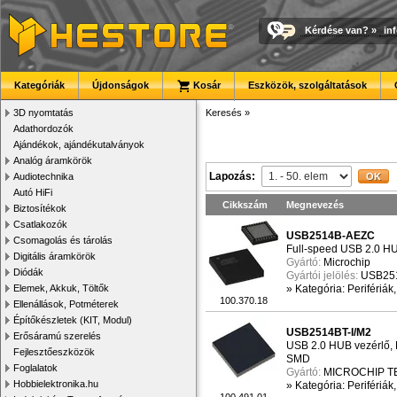
Kérdése van?
»
in
Kategóriák
Újdonságok
Kosár
Eszközök, szolgáltatások
3D nyomtatás
Keresés
»
Adathordozók
Ajándékok, ajándékutalványok
Analóg áramkörök
Lapozás:
Audiotechnika
Autó HiFi
Cikkszám
Megnevezés
Biztosítékok
Csatlakozók
USB2514B-AEZC
Csomagolás és tárolás
Full-speed USB 2.0 HUB
Digitális áramkörök
Gyártó:
Microchip
Diódák
Gyártói jelölés:
USB25
Elemek, Akkuk, Töltők
»
Kategória: Perifériák
100.370.18
Ellenállások, Potméterek
Építőkészletek (KIT, Modul)
USB2514BT-I/M2
Erősáramú szerelés
USB 2.0 HUB vezérlő, 
Fejlesztőeszközök
SMD
Foglalatok
Gyártó:
MICROCHIP 
Hobbielektronika.hu
»
Kategória: Perifériák