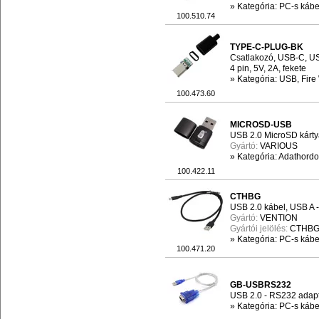
»
Kategória: PC-s kábel
100.510.74
TYPE-C-PLUG-BK
Csatlakozó, USB-C, USB
4 pin, 5V, 2A, fekete
»
Kategória: USB, Fire
100.473.60
MICROSD-USB
USB 2.0 MicroSD kárty
Gyártó:
VARIOUS
»
Kategória: Adathord
100.422.11
CTHBG
USB 2.0 kábel, USB A 
Gyártó:
VENTION
Gyártói jelölés:
CTHB
»
Kategória: PC-s kábel
100.471.20
GB-USBRS232
USB 2.0 - RS232 adap
»
Kategória: PC-s kábel