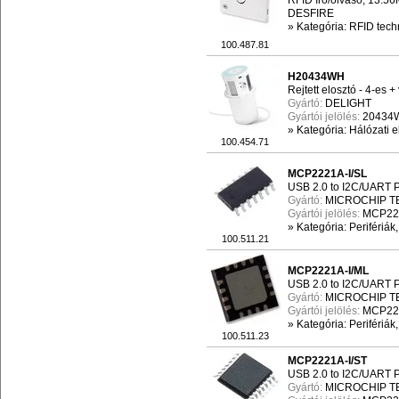
RFID író/olvasó, 13.5
DESFIRE
»
Kategória: RFID tech
100.487.81
H20434WH
Rejtett elosztó - 4-es 
Gyártó:
DELIGHT
Gyártói jelölés:
20434
»
Kategória: Hálózati e
100.454.71
MCP2221A-I/SL
USB 2.0 to I2C/UART P
Gyártó:
MICROCHIP 
Gyártói jelölés:
MCP222
»
Kategória: Perifériák
100.511.21
MCP2221A-I/ML
USB 2.0 to I2C/UART P
Gyártó:
MICROCHIP 
Gyártói jelölés:
MCP22
»
Kategória: Perifériák
100.511.23
MCP2221A-I/ST
USB 2.0 to I2C/UART P
Gyártó:
MICROCHIP 