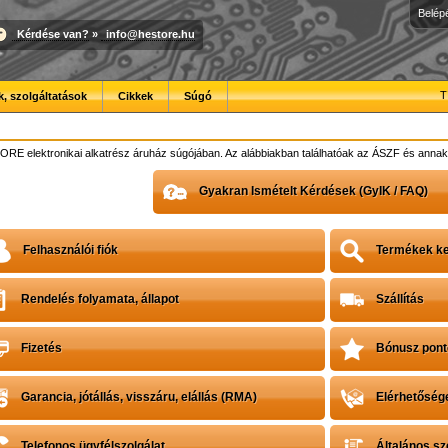
Belép
Kérdése van?
»
info@hestore.hu
T
, szolgáltatások
Cikkek
Súgó
RE elektronikai alkatrész áruház súgójában. Az alábbiakban találhatóak az ÁSZF és annak 
Gyakran Ismételt Kérdések (GyIK / FAQ)
Felhasználói fiók
Termékek ke
Rendelés folyamata, állapot
Szállítás
Fizetés
Bónusz pont
Garancia, jótállás, visszáru, elállás (RMA)
Elérhetőség
Telefonos ügyfélszolgálat
Általános sz