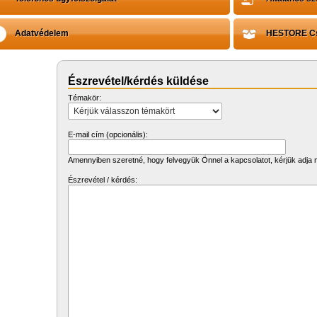
Adatvédelem
HESTORE Cs
Észrevétel/kérdés küldése
Témakör:
E-mail cím (opcionális):
Amennyiben szeretné, hogy felvegyük Önnel a kapcsolatot, kérjük adja 
Észrevétel / kérdés: