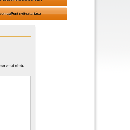
omagPont nyitvatartása
meg e-mail címét.