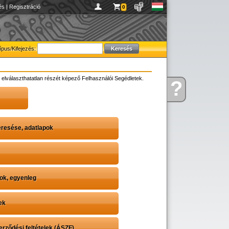
és
|
Regisztráció
0
ípus/Kifejezés:
elválaszthatatlan részét képező Felhasználói Segédletek.
?
Kérdése
van
resése, adatlapok
ok, egyenleg
ek
erződési feltételek (ÁSZF)