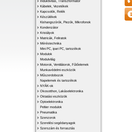
Induktivitás, Transzformátor
Kábelek, Vezetékek
Kapcsolók, Relék
Készülékek
Kishangszórók, Piezók, Mikrofonok
Kondenzátor
Kristályok
Matricák, Feliratok
Méréstechnika
Mini PC, ipari PC, tartozékok
Modulok
Modulvilág
Motorok, Ventilátorok, Fűtőelemek
Munkavédelmi eszközök
Műszerdobozok
Napelemek és tartozékok
NYÁK-ok
Okosotthon, Lakáselektronika
Oktatási eszközök
Optoelektronika
Peltier modulok
Pneumatika
Szenzorok
Szerelési segédanyagok
Szerszám és forrasztás