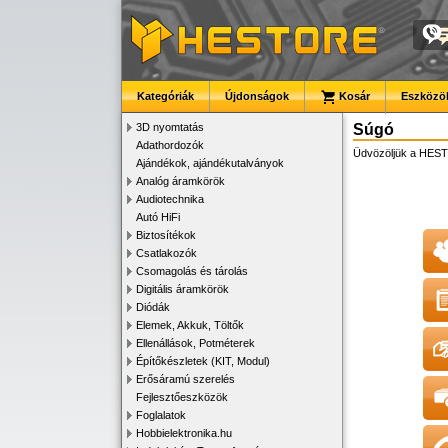
Kategóriák
Újdonságok
Kosár
Eszközök
3D nyomtatás
Súgó
Adathordozók
Üdvözöljük a HESTO
Ajándékok, ajándékutalványok
Analóg áramkörök
Audiotechnika
Autó HiFi
Biztosítékok
Csatlakozók
Csomagolás és tárolás
Digitális áramkörök
Diódák
Elemek, Akkuk, Töltők
Ellenállások, Potméterek
Építőkészletek (KIT, Modul)
Erősáramú szerelés
Fejlesztőeszközök
Foglalatok
Hobbielektronika.hu