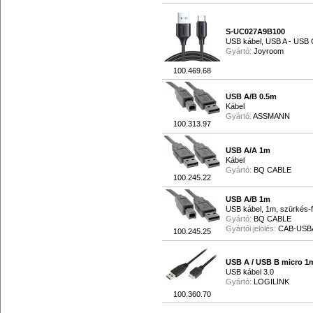
S-UC027A9B100
USB kábel, USB A - USB 
Gyártó:
Joyroom
100.469.68
USB A/B 0.5m
Kábel
Gyártó:
ASSMANN
100.313.97
USB A/A 1m
Kábel
Gyártó:
BQ CABLE
100.245.22
USB A/B 1m
USB kábel, 1m, szürkés-
Gyártó:
BQ CABLE
Gyártói jelölés:
CAB-USBA
100.245.25
USB A / USB B micro 1
USB kábel 3.0
Gyártó:
LOGILINK
100.360.70