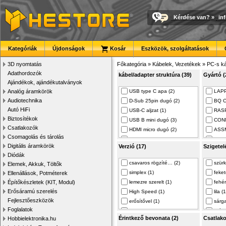
Kérdése van?
»
in
Kategóriák
Újdonságok
Kosár
Eszközök, szolgáltatások
3D nyomtatás
Főkategória
»
Kábelek, Vezetékek
»
PC-s ká
Adathordozók
kábel/adapter struktúra (39)
Gyártó (
Ajándékok, ajándékutalványok
Analóg áramkörök
USB type C apa (2)
LAPP
Audiotechnika
D-Sub 25pin dugó (2)
BQ C
Autó HiFi
USB-C aljzat (1)
RASP
Biztosítékok
USB B mini dugó (3)
CONN
Csatlakozók
HDMI micro dugó (2)
ASSM
Csomagolás és tárolás
D-Sub 15pin HD d… (4)
GEMB
Digitális áramkörök
Verzió (17)
Szigetel
HDMI aljzat (3)
GOOB
Diódák
D-Sub 9pin aljza… (7)
FIBR
csavaros rögzíté… (2)
szürk
Elemek, Akkuk, Töltők
USB C aljzat (2)
VCOM
simplex (1)
feket
Ellenállások, Potméterek
USB-A aljzat (7)
VENT
Építőkészletek (KIT, Modul)
lemezre szerelt (1)
fehér
DVI-D (24+1) dug… (1)
LOGI
Erősáramú szerelés
High Speed (1)
lila (1
kétoldalas (19)
DELO
Fejlesztőeszközök
erősítővel (1)
sárga
D-Sub 15pin HD a… (3)
FTDI 
Foglalatok
null-modem (1)
világ
USB-A dugó (51)
Joyr
Érintkező bevonata (2)
Csatlako
Hobbielektronika.hu
Ultra High Speed (1)
zöld 
D-Sub 9pin anya (1)
RAYS