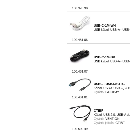
100.370.98
USB-C-1M-WH
USB kábel, USB-A - USB-
100.481.06
USB-C-1M-BK
USB kábel, USB-A - USB-
100.481.07
USBC - USB3.0 OTG
Kábel, USB A-USB C, OT
Gyártó:
GOOBAY
100.401.81
CTIBF
Kábel, USB 2.0, USB-A du
Gyártó:
VENTION
Gyártói jelölés:
CTIBF
100.509.49