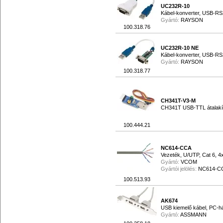
UC232R-10
Kábel-konverter, USB-RS
Gyártó:
RAYSON
100.318.76
UC232R-10 NE
Kábel-konverter, USB-RS
Gyártó:
RAYSON
100.318.77
CH341T-V3-M
CH341T USB-TTL átalakít
100.444.21
NC614-CCA
Vezeték, U/UTP, Cat 6, 
Gyártó:
VCOM
Gyártói jelölés:
NC614-C
100.513.93
AK674
USB kiemelő kábel, PC-h
Gyártó:
ASSMANN