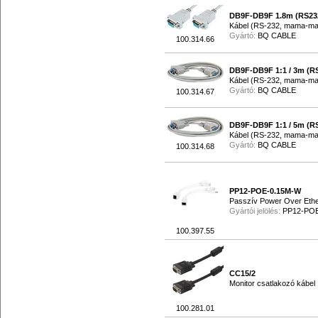
DB9F-DB9F 1.8m (RS23
Kábel (RS-232, mama-m
Gyártó:
BQ CABLE
100.314.66
DB9F-DB9F 1:1 / 3m (R
Kábel (RS-232, mama-m
Gyártó:
BQ CABLE
100.314.67
DB9F-DB9F 1:1 / 5m (R
Kábel (RS-232, mama-m
Gyártó:
BQ CABLE
100.314.68
PP12-POE-0.15M-W
Passzív Power Over Ethe
Gyártói jelölés:
PP12-PO
100.397.55
CC15/2
Monitor csatlakozó kábel
100.281.01