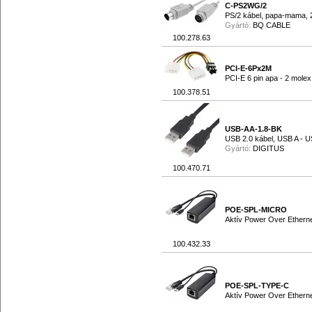
C-PS2WG/2
PS/2 kábel, papa-mama,
Gyártó:
BQ CABLE
100.278.63
PCI-E-6Px2M
PCI-E 6 pin apa - 2 molex
100.378.51
USB-AA-1.8-BK
USB 2.0 kábel, USB A - U
Gyártó:
DIGITUS
100.470.71
POE-SPL-MICRO
Aktív Power Over Ethern
100.432.33
POE-SPL-TYPE-C
Aktív Power Over Ethern