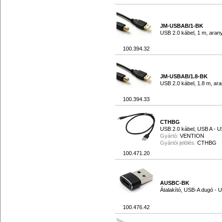
JM-USBAB/1-BK
USB 2.0 kábel, 1 m, arany
100.394.32
JM-USBAB/1.8-BK
USB 2.0 kábel, 1.8 m, ara
100.394.33
CTHBG
USB 2.0 kábel, USB A - 
Gyártó:
VENTION
Gyártói jelölés:
CTHBG
100.471.20
AUSBC-BK
Átalakító, USB-A dugó - U
100.476.42