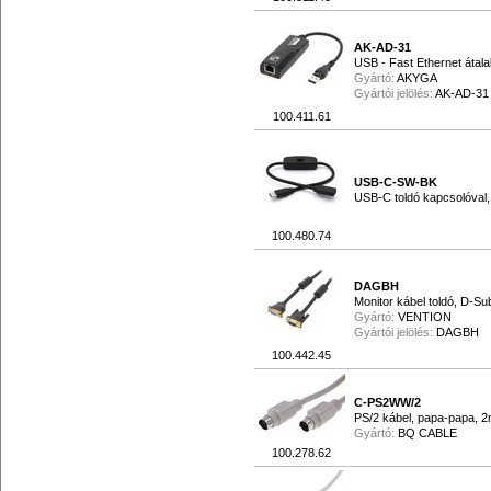
AK-AD-31
USB - Fast Ethernet átal
Gyártó:
AKYGA
Gyártói jelölés:
AK-AD-31
100.411.61
USB-C-SW-BK
USB-C toldó kapcsolóval,
100.480.74
DAGBH
Monitor kábel toldó, D-Su
Gyártó:
VENTION
Gyártói jelölés:
DAGBH
100.442.45
C-PS2WW/2
PS/2 kábel, papa-papa, 
Gyártó:
BQ CABLE
100.278.62