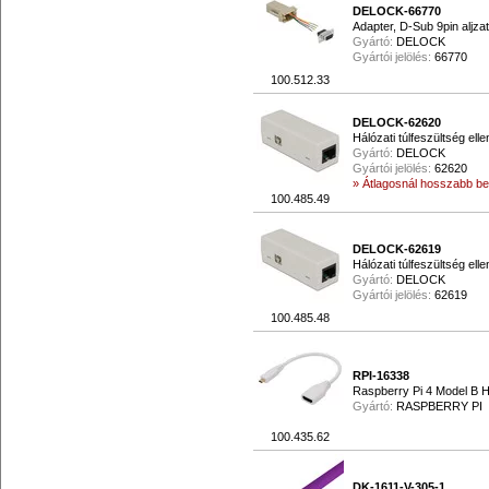
DELOCK-66770
Adapter, D-Sub 9pin aljzat
Gyártó:
DELOCK
Gyártói jelölés:
66770
100.512.33
DELOCK-62620
Hálózati túlfeszültség el
Gyártó:
DELOCK
Gyártói jelölés:
62620
» Átlagosnál hosszabb beé
100.485.49
DELOCK-62619
Hálózati túlfeszültség el
Gyártó:
DELOCK
Gyártói jelölés:
62619
100.485.48
RPI-16338
Raspberry Pi 4 Model B H
Gyártó:
RASPBERRY PI
100.435.62
DK-1611-V-305-1