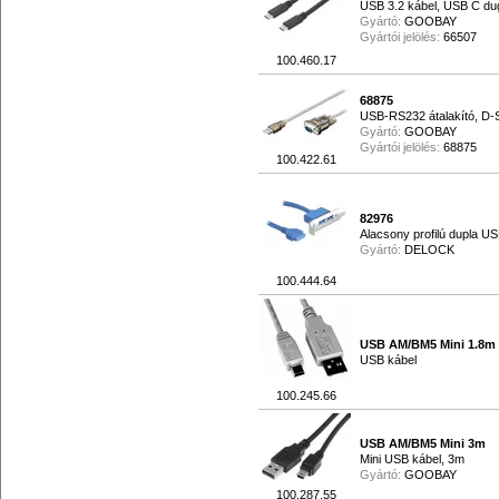
USB 3.2 kábel, USB C dug
Gyártó:
GOOBAY
Gyártói jelölés:
66507
100.460.17
68875
USB-RS232 átalakító, D-
Gyártó:
GOOBAY
Gyártói jelölés:
68875
100.422.61
82976
Alacsony profilú dupla US
Gyártó:
DELOCK
100.444.64
USB AM/BM5 Mini 1.8m
USB kábel
100.245.66
USB AM/BM5 Mini 3m
Mini USB kábel, 3m
Gyártó:
GOOBAY
100.287.55