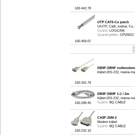
100.442.78
UTP CAT6-Cu patch
U/UTP, Cat6, sodrat, Cu
Gyártó:
LOGILINK
Gyártói jelölés:
CPV0022
100.459.07
DB9F-DB9F nullmodem 
Kábel (RS-232, mama-m
100.341.79
DB9F-DB9F 1:1 / 2m
Kábel (RS-232, mama-m
Gyártó:
BQ CABLE
100.298.45
CA9F-25M-2
Modem kábel
Gyártó:
BQ CABLE
100.232.10