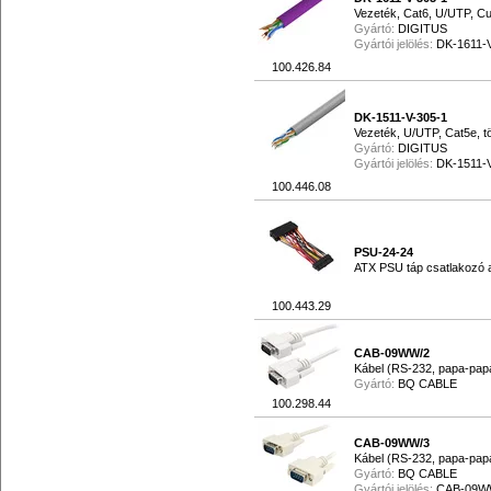
Vezeték, Cat6, U/UTP, C
Gyártó:
DIGITUS
Gyártói jelölés:
DK-1611-
100.426.84
DK-1511-V-305-1
Vezeték, U/UTP, Cat5e, 
Gyártó:
DIGITUS
Gyártói jelölés:
DK-1511-
100.446.08
PSU-24-24
ATX PSU táp csatlakozó a
100.443.29
CAB-09WW/2
Kábel (RS-232, papa-pap
Gyártó:
BQ CABLE
100.298.44
CAB-09WW/3
Kábel (RS-232, papa-pap
Gyártó:
BQ CABLE
Gyártói jelölés:
CAB-09W