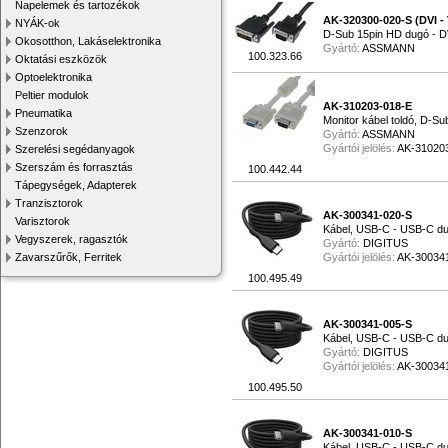
Napelemek és tartozékok
RJ45 aljzat (3)
AK-320300-020-S (DVI -
NYÁK-ok
D-Sub 15pin HD dugó - D
Okosotthon, Lakáselektronika
Gyártó:
ASSMANN
100.323.66
Oktatási eszközök
Optoelektronika
Peltier modulok
AK-310203-018-E
Pneumatika
Monitor kábel toldó, D-Su
Szenzorok
Gyártó:
ASSMANN
Gyártói jelölés:
AK-31020
Szerelési segédanyagok
Szerszám és forrasztás
100.442.44
Tápegységek, Adapterek
Tranzisztorok
AK-300341-020-S
Varisztorok
Kábel, USB-C - USB-C du
Vegyszerek, ragasztók
Gyártó:
DIGITUS
Zavarszűrők, Ferritek
Gyártói jelölés:
AK-30034
100.495.49
AK-300341-005-S
Kábel, USB-C - USB-C dug
Gyártó:
DIGITUS
Gyártói jelölés:
AK-30034
100.495.50
AK-300341-010-S
Kábel, USB-C - USB-C du