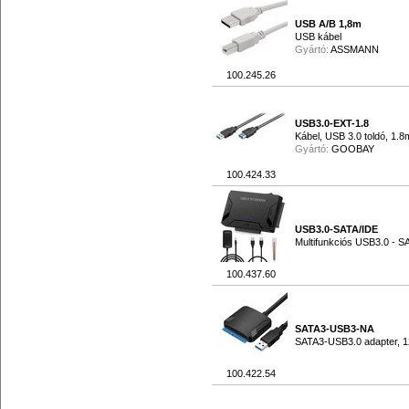
USB A/B 1,8m
USB kábel
Gyártó:
ASSMANN
100.245.26
USB3.0-EXT-1.8
Kábel, USB 3.0 toldó, 1.8
Gyártó:
GOOBAY
100.424.33
USB3.0-SATA/IDE
Multifunkciós USB3.0 - SA
100.437.60
SATA3-USB3-NA
SATA3-USB3.0 adapter, 12
100.422.54