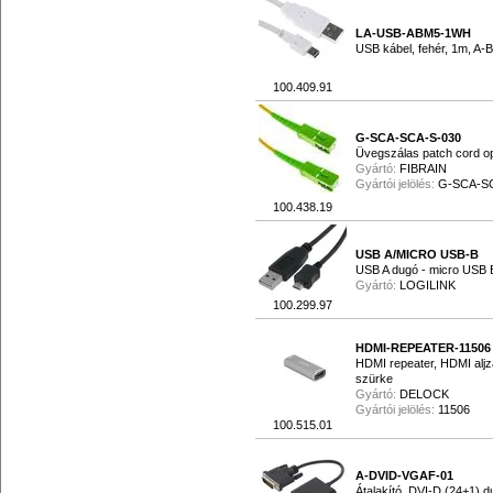
LA-USB-ABM5-1WH
USB kábel, fehér, 1m, A-
100.409.91
G-SCA-SCA-S-030
Üvegszálas patch cord op
Gyártó:
FIBRAIN
Gyártói jelölés:
G-SCA-SC
100.438.19
USB A/MICRO USB-B
USB A dugó - micro USB 
Gyártó:
LOGILINK
100.299.97
HDMI-REPEATER-11506
HDMI repeater, HDMI aljza
szürke
Gyártó:
DELOCK
Gyártói jelölés:
11506
100.515.01
A-DVID-VGAF-01
Átalakító, DVI-D (24+1) d