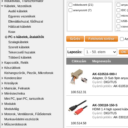
Induktivitás, Transzformátor
vezeték (2)
nikkelezett (21)
anya 
D-Sub 9pin dugó (7)
Axag
Kábelek, Vezetékek
dual link (1)
aranyozott (7)
IDC (
SC/APC (1)
QOLT
Audió kábelek
OTG (1)
micr
USB B dugó (5)
DELI
Egyeres vezetékek
csatlakoztatásho… (10)
USB-
Ellenálláshuzal, fűtőhuzal
D-Sub 9pin apa (1)
DIGI
USB 1.1 (4)
Hálózati kábelek
csav
USB-B micro dugó (6)
BASE
HDMI 1.4 (1)
Koax
D-Su
DVI-I (24+5) dug… (1)
AKYG
USB 2.0 (35)
PC-s kábelek, átalakítók
40pin
HDMI dugó (2)
Xiaom
Az
USB 3.0 (10)
Szalagkábelek
5.5 
USB-C dugó (26)
BITN
USB 3.1 (1)
Szerelt kábelek
5.5 
DisplayPort dugó (1)
USB 3.2 (2)
Lapozás:
Tekercselő huzalok
RJ45 
SATA dugó (1)
Többerű kábelek
RJ45
micro USB anya (2)
Cikkszám
Megnevezés
Kapcsolók, Relék
USB mini 5pin du… (2)
Készülékek
tüskés csatlakoz… (1)
Kishangszórók, Piezók, Mikrofonok
AK-610516-000-I
IDE 20pin anya (2)
Kondenzátor
Adapter, D-Sub 9pin anya,
Centronics 36pin… (2)
Gyártó:
DIGITUS
Kristályok
Gyártói jelölés:
AK-610516
Jack 3.5mm aljza… (2)
Matricák, Feliratok
100.512.31
Jack 3,5mm 3pin … (1)
Méréstechnika
PS/2 aljzat x2 (1)
Mini PC, ipari PC, tartozékok
USB A aljzat x2 (3)
Modulok
AK-330118-150-S
PS/2 dugó (4)
Modulvilág
HDMI 1.4 high speed kábe
Gyártó:
DIGITUS
PS/2 aljzat (2)
Motorok, Ventilátorok, Fűtőelemek
Gyártói jelölés:
AK-33011
Munkavédelmi eszközök
micro USB B 3.0 (1)
100.514.58
Műszerdobozok
RJ11 aljzat (1)