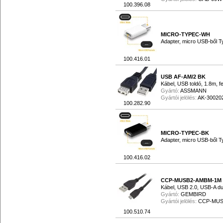
100.396.08
MICRO-TYPEC-WH
Adapter, micro USB-ből T
100.416.01
USB AF-AM/2 BK
Kábel, USB toldó, 1.8m, f
Gyártó:
ASSMANN
Gyártói jelölés:
AK-30020
100.282.90
MICRO-TYPEC-BK
Adapter, micro USB-ből T
100.416.02
CCP-MUSB2-AMBM-1M
Kábel, USB 2.0, USB-A du
Gyártó:
GEMBIRD
Gyártói jelölés:
CCP-MUS
100.510.74