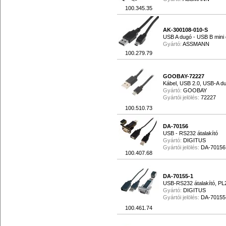
100.345.35
AK-300108-010-S
USB A dugó - USB B mini
Gyártó:
ASSMANN
100.279.79
GOOBAY-72227
Kábel, USB 2.0, USB-A du
Gyártó:
GOOBAY
Gyártói jelölés:
72227
100.510.73
DA-70156
USB - RS232 átalakító
Gyártó:
DIGITUS
Gyártói jelölés:
DA-70156
100.407.68
DA-70155-1
USB-RS232 átalakító, PL
Gyártó:
DIGITUS
Gyártói jelölés:
DA-70155
100.461.74