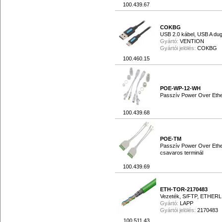
100.439.67
COKBG
USB 2.0 kábel, USB A du
Gyártó:
VENTION
Gyártói jelölés:
COKBG
100.460.15
POE-WP-12-WH
Passzív Power Over Ether
100.439.68
POE-TM
Passzív Power Over Ether
csavaros terminál
100.439.69
ETH-TOR-2170483
Vezeték, S/FTP, ETHERL
Gyártó:
LAPP
Gyártói jelölés:
2170483
100.511.43