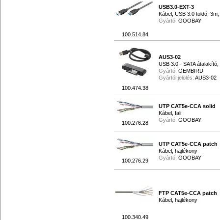
USB3.0-EXT-3
Kábel, USB 3.0 toldó, 3m,
Gyártó:
GOOBAY
100.514.84
AUS3-02
USB 3.0 - SATA átalakít
Gyártó:
GEMBIRD
Gyártói jelölés:
AUS3-02
100.474.38
UTP CAT5e-CCA solid
Kábel, fali
Gyártó:
GOOBAY
100.276.28
UTP CAT5e-CCA patch
Kábel, hajlékony
Gyártó:
GOOBAY
100.276.29
FTP CAT5e-CCA patch
Kábel, hajlékony
100.340.49