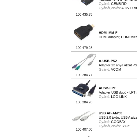
Gyártó:
GEMBIRD
Gyártói jelölés:
A-DVID-V
100.435.75
HDMI-MM-F
HDMI adapter, HDMI Micr
100.479.28
A-USB-PS2
Adapter 2x anya aljzat P
Gyártó:
VCOM
100.284.77
AUSB-LPT
Adapter USB dugó - LPT a
Gyártó:
LOGILINK
100.284.78
USB AF-AM/03
USB 2.0 toldó, USB A aljz
Gyártó:
GOOBAY
Gyártói jelölés:
68621
100.407.80