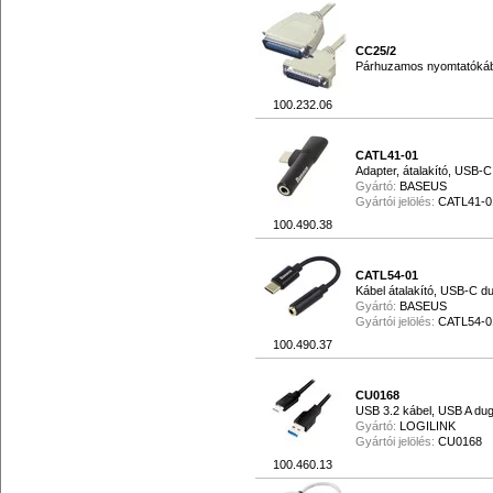
CC25/2
Párhuzamos nyomtatókáb
100.232.06
CATL41-01
Adapter, átalakító, USB-C
Gyártó:
BASEUS
Gyártói jelölés:
CATL41-0
100.490.38
CATL54-01
Kábel átalakító, USB-C d
Gyártó:
BASEUS
Gyártói jelölés:
CATL54-0
100.490.37
CU0168
USB 3.2 kábel, USB A du
Gyártó:
LOGILINK
Gyártói jelölés:
CU0168
100.460.13