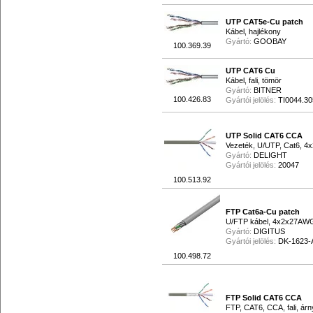
UTP CAT5e-Cu patch
Kábel, hajlékony
Gyártó:
GOOBAY
100.369.39
UTP CAT6 Cu
Kábel, fali, tömör
Gyártó:
BITNER
100.426.83
Gyártói jelölés:
TI0044.30
UTP Solid CAT6 CCA
Vezeték, U/UTP, Cat6, 4
Gyártó:
DELIGHT
Gyártói jelölés:
20047
100.513.92
FTP Cat6a-Cu patch
U/FTP kábel, 4x2x27AWG,
Gyártó:
DIGITUS
Gyártói jelölés:
DK-1623-
100.498.72
FTP Solid CAT6 CCA
FTP, CAT6, CCA, fali, árn