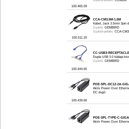
Gyártói jelölés:
COMBG
100.465.09
CCA-CM3.5M-1.5M
Kábel, Jack 3.5mm 3pin d
Gyártó:
GEMBIRD
Gyártói jelölés:
CCA-CM3
100.511.20
CC-USB3-RECEPTACL
Dupla USB 3.0 hátlapi kiv
Gyártó:
GEMBIRD
100.444.65
POE-SPL-DC12-2A-GIG
Aktív Power Over Etherne
DC dugó
100.439.66
POE-SPL-TYPE-C-GIGA
Aktív Power Over Etherne