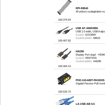
RPI-RIB40
40 pólusú szalagkábel cs
100.374.54
USB AF-AM/03/BK
USB 2.0 toldó, USB A aljz
Gyártó:
GOOBAY
Gyártói jelölés:
68622
100.407.82
HADBI
Display Port dugó - HDMI
Gyártó:
VENTION
Gyártói jelölés:
HADBI
100.464.14
POE-GIGABIT-PASSIV
Gigabit Passive PoE kom
100.520.73
LA-USB-AB-0.5