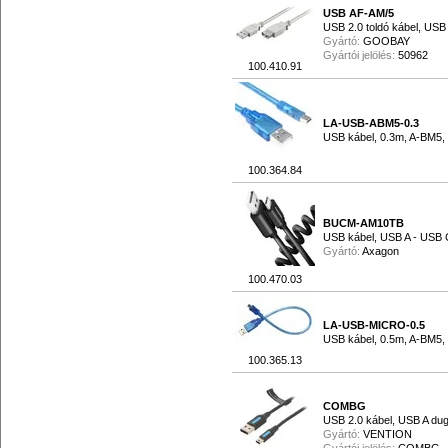
USB AF-AM/5
USB 2.0 toldó kábel, USB 
Gyártó:
GOOBAY
Gyártói jelölés:
50962
100.410.91
LA-USB-ABM5-0.3
USB kábel, 0.3m, A-BM5,
100.364.84
BUCM-AM10TB
USB kábel, USB A - USB C
Gyártó:
Axagon
100.470.03
LA-USB-MICRO-0.5
USB kábel, 0.5m, A-BM5
100.365.13
COMBG
USB 2.0 kábel, USB A du
Gyártó:
VENTION