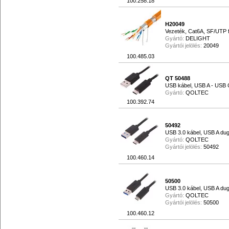
100.258.18
H20049
Vezeték, Cat6A, SF/UTP f
Gyártó:
DELIGHT
Gyártói jelölés:
20049
100.485.03
QT 50488
USB kábel, USB A - USB 
Gyártó:
QOLTEC
100.392.74
50492
USB 3.0 kábel, USB A dug
Gyártó:
QOLTEC
Gyártói jelölés:
50492
100.460.14
50500
USB 3.0 kábel, USB A dug
Gyártó:
QOLTEC
Gyártói jelölés:
50500
100.460.12