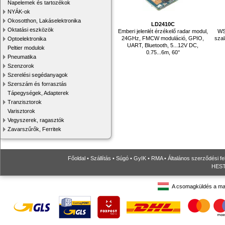
Napelemek és tartozékok
NYÁK-ok
Okosotthon, Lakáselektronika
LD2410C
Oktatási eszközök
Emberi jelenlét érzékelő radar modul,
WS
24GHz, FMCW moduláció, GPIO,
szal
Optoelektronika
UART, Bluetooth, 5...12V DC,
Peltier modulok
0.75...6m, 60°
Pneumatika
Szenzorok
Szerelési segédanyagok
Szerszám és forrasztás
Tápegységek, Adapterek
Tranzisztorok
Varisztorok
Vegyszerek, ragasztók
Zavarszűrők, Ferritek
Főoldal
•
Szállítás
•
Súgó
•
GyIK
•
RMA
•
Általános szerződési fe
HESTO
A csomagküldés a ma