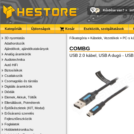
Kérdése van?
»
in
Kategóriák
Újdonságok
Kosár
Eszközök, szolgáltatások
3D nyomtatás
Főkategória
»
Kábelek, Vezetékek
»
PC-s ká
Adathordozók
COMBG
Ajándékok, ajándékutalványok
Analóg áramkörök
USB 2.0 kábel, USB A dugó - USB
Audiotechnika
Autó HiFi
Biztosítékok
Csatlakozók
Csomagolás és tárolás
Digitális áramkörök
Diódák
Elemek, Akkuk, Töltők
Ellenállások, Potméterek
Építőkészletek (KIT, Modul)
Erősáramú szerelés
Fejlesztőeszközök
Foglalatok
Hobbielektronika.hu