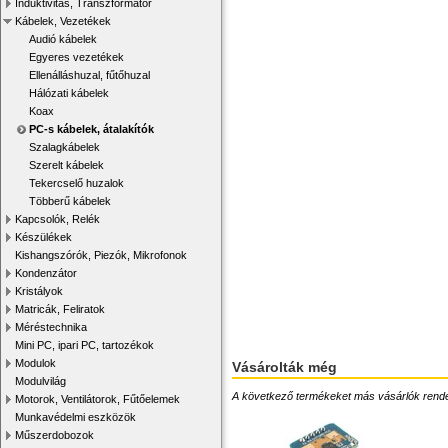
Induktivitás, Transzformátor
Kábelek, Vezetékek
Audió kábelek
Egyeres vezetékek
Ellenálláshuzal, fűtőhuzal
Hálózati kábelek
Koax
PC-s kábelek, átalakítók
Szalagkábelek
Szerelt kábelek
Tekercselő huzalok
Többerű kábelek
Kapcsolók, Relék
Készülékek
Kishangszórók, Piezók, Mikrofonok
Kondenzátor
Kristályok
Matricák, Feliratok
Méréstechnika
Mini PC, ipari PC, tartozékok
Modulok
Vásárolták még
Modulvilág
A következő termékeket más vásárlók rendelték
Motorok, Ventilátorok, Fűtőelemek
Munkavédelmi eszközök
Műszerdobozok