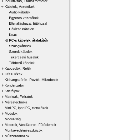
Induktivitás, Transzformátor
Kábelek, Vezetékek
Audió kábelek
Egyeres vezetékek
Ellenálláshuzal, fűtőhuzal
Hálózati kábelek
Koax
PC-s kábelek, átalakítók
Szalagkábelek
Szerelt kábelek
Tekercselő huzalok
Többerű kábelek
Kapcsolók, Relék
Készülékek
Kishangszórók, Piezók, Mikrofonok
Kondenzátor
Kristályok
Matricák, Feliratok
Méréstechnika
Mini PC, ipari PC, tartozékok
Modulok
Modulvilág
Motorok, Ventilátorok, Fűtőelemek
Munkavédelmi eszközök
Műszerdobozok