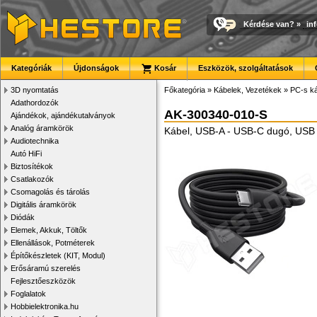
Kérdése van?
»
in
Kategóriák
Újdonságok
Kosár
Eszközök, szolgáltatások
3D nyomtatás
Főkategória
»
Kábelek, Vezetékek
»
PC-s ká
Adathordozók
AK-300340-010-S
Ajándékok, ajándékutalványok
Analóg áramkörök
Kábel, USB-A - USB-C dugó, USB 
Audiotechnika
Autó HiFi
Biztosítékok
Csatlakozók
Csomagolás és tárolás
Digitális áramkörök
Diódák
Elemek, Akkuk, Töltők
Ellenállások, Potméterek
Építőkészletek (KIT, Modul)
Erősáramú szerelés
Fejlesztőeszközök
Foglalatok
Hobbielektronika.hu