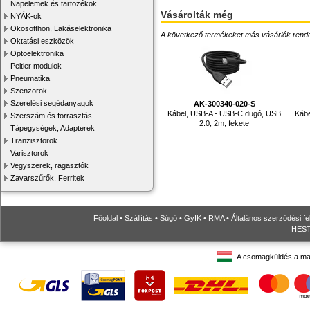
Napelemek és tartozékok
Vásárolták még
NYÁK-ok
Okosotthon, Lakáselektronika
A következő termékeket más vásárlók rendelték
Oktatási eszközök
Optoelektronika
Peltier modulok
Pneumatika
Szenzorok
Szerelési segédanyagok
AK-300340-020-S
Kábel, USB-A - USB-C dugó, USB
Káb
Szerszám és forrasztás
2.0, 2m, fekete
Tápegységek, Adapterek
Tranzisztorok
Varisztorok
Vegyszerek, ragasztók
Zavarszűrők, Ferritek
Főoldal
•
Szállítás
•
Súgó
•
GyIK
•
RMA
•
Általános szerződési fe
HESTO
A csomagküldés a ma