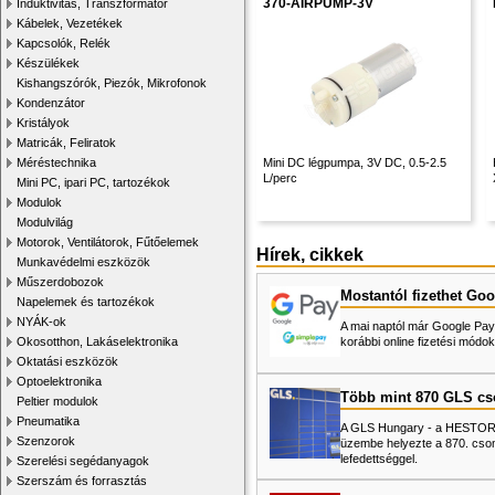
370-AIRPUMP-3V
Induktivitás, Transzformátor
Kábelek, Vezetékek
Kapcsolók, Relék
Készülékek
Kishangszórók, Piezók, Mikrofonok
Kondenzátor
Kristályok
Matricák, Feliratok
Méréstechnika
Mini DC légpumpa, 3V DC, 0.5-2.5
L/perc
Mini PC, ipari PC, tartozékok
Modulok
Modulvilág
Motorok, Ventilátorok, Fűtőelemek
Hírek, cikkek
Munkavédelmi eszközök
Műszerdobozok
Mostantól fizethet Goo
Napelemek és tartozékok
NYÁK-ok
A mai naptól már Google Pay-
Okosotthon, Lakáselektronika
korábbi online fizetési mó
Oktatási eszközök
Optoelektronika
Több mint 870 GLS c
Peltier modulok
Pneumatika
A GLS Hungary - a HESTORE 
Szenzorok
üzembe helyezte a 870. cso
lefedettséggel.
Szerelési segédanyagok
Szerszám és forrasztás