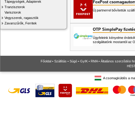
FoxPost csomagautom
Tápegységek, Adapterek
Tranzisztorok
Új partnerrel bővítettük száll
Varisztorok
Vegyszerek, ragasztók
Zavarszűrők, Ferritek
OTP SimplePay fizeté
Ügyfeleink kényelme érdekéb
szolgáltatónk mostantól az
Főoldal
•
Szállítás
•
Súgó
•
GyIK
•
RMA
•
Általános szerződési fe
HESTO
A csomagküldés a ma