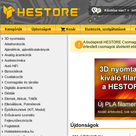
Kérdése van?
»
in
Kategóriák
Újdonságok
Kosár
Eszközök, szolgáltatások
3D nyomtatás
Modulvilág
3D nyomtató r
Megbízható la
A budapesti HESTORE CsomagPon
!
Adathordozók
értesített csomagok átvételét eb
Ajándékok, ajándékutalványok
Fejlesztés, szórakozás é
Kiváló minőségű, gyárilag
Új, modern megjelenésű 
Analóg áramkörök
Audiotechnika
Autó HiFi
Biztosítékok
Csatlakozók
Csomagolás és tárolás
Digitális áramkörök
Diódák
Elemek, Akkuk, Töltők
Új PLA filamen
Ellenállások, Potméterek
Építőkészletek (KIT, Modul)
Kiváló árfekvésű, sok sz
Erősáramú szerelés
Fejlesztőeszközök
Újdonságok
Foglalatok
Hobbielektronika.hu