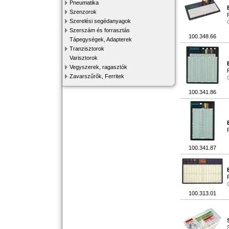
Pneumatika
Szenzorok
Szerelési segédanyagok
Szerszám és forrasztás
100.348.66
Tápegységek, Adapterek
Tranzisztorok
Varisztorok
Vegyszerek, ragasztók
Zavarszűrők, Ferritek
100.341.86
100.341.87
100.313.01