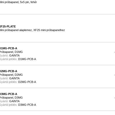
Mini próbapanel, 5x5 pin, fehér
XF25-PLATE
Mini próbapanel alaplemez, XF25 mini próbapanelhez
D1MG-PCB-A
Próbapanel, D1MG
Gyártó:
GAINTA
Gyártói jelölés:
D1MG-PCB-A
D2MG-PCB-A
Próbapanel, D2MG
Gyártó:
GAINTA
Gyártói jelölés:
D2MG-PCB-A
D3MG-PCB-A
Próbapanel, D3MG
Gyártó:
GAINTA
Gyártói jelölés:
D3MG-PCB-A