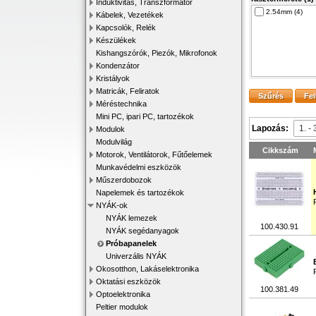
Induktivitás, Transzformátor
2.54mm (4)
Kábelek, Vezetékek
Kapcsolók, Relék
Készülékek
Kishangszórók, Piezók, Mikrofonok
Kondenzátor
Kristályok
Matricák, Feliratok
Méréstechnika
Mini PC, ipari PC, tartozékok
Lapozás:
Modulok
Modulvilág
Cikkszám
Motorok, Ventilátorok, Fűtőelemek
Munkavédelmi eszközök
Műszerdobozok
Napelemek és tartozékok
NYÁK-ok
NYÁK lemezek
100.430.91
NYÁK segédanyagok
Próbapanelek
Univerzális NYÁK
Okosotthon, Lakáselektronika
Oktatási eszközök
100.381.49
Optoelektronika
Peltier modulok