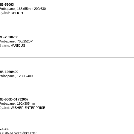
BB-55063
Próbapanel, 165x55mm 200/630
Gyártó:
DELIGHT
BB-2520/700
Próbapanel, 700/2520P
Gyártó:
VARIOUS
BB-1260/400
Próbapanel, 1260P/400
BB-580D-01 (3200)
Próbapanel, 190x305mm
Gyártó:
WISHER ENTERPRISE
SJ-350
350 db-os vezetékkészlet