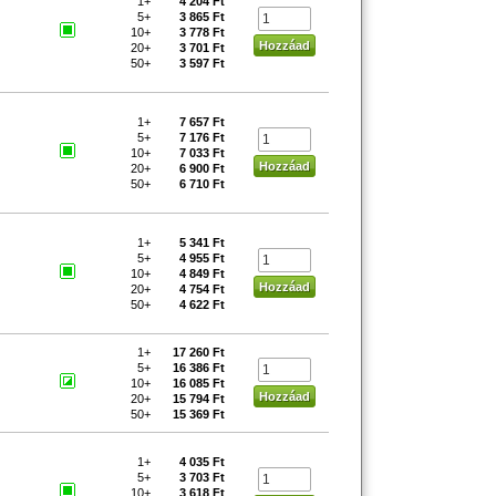
1+
4 204 Ft
5+
3 865 Ft
10+
3 778 Ft
20+
3 701 Ft
50+
3 597 Ft
1+
7 657 Ft
5+
7 176 Ft
10+
7 033 Ft
20+
6 900 Ft
50+
6 710 Ft
1+
5 341 Ft
5+
4 955 Ft
10+
4 849 Ft
20+
4 754 Ft
50+
4 622 Ft
1+
17 260 Ft
5+
16 386 Ft
10+
16 085 Ft
20+
15 794 Ft
50+
15 369 Ft
1+
4 035 Ft
5+
3 703 Ft
10+
3 618 Ft