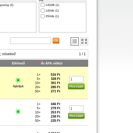
yszög (3)
140dB (1)
140db (1)
350db (1)
t, növekvő
1 / 1
Elérhető
*
Ár ÁFA nélkül
1+
516 Ft
5+
328 Ft
10+
301 Ft
Ajánljuk
20+
285 Ft
50+
271 Ft
1+
446 Ft
5+
279 Ft
10+
253 Ft
20+
238 Ft
50+
225 Ft