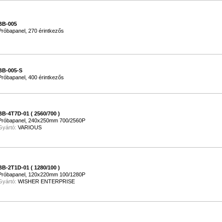
BB-005
Próbapanel, 270 érintkezős
BB-005-S
Próbapanel, 400 érintkezős
BB-4T7D-01 ( 2560/700 )
Próbapanel, 240x250mm 700/2560P
Gyártó:
VARIOUS
BB-2T1D-01 ( 1280/100 )
Próbapanel, 120x220mm 100/1280P
Gyártó:
WISHER ENTERPRISE