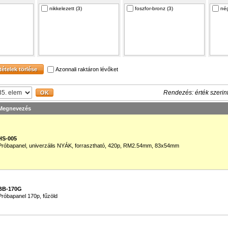
nikkelezett (3)
foszfor-bronz (3)
nég
Azonnali raktáron lévőket
Rendezés: érték szerin
Megnevezés
HS-005
Próbapanel, univerzális NYÁK, forrasztható, 420p, RM2.54mm, 83x54mm
BB-170G
Próbapanel 170p, fűzöld