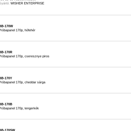
Gyártó:
WISHER ENTERPRISE
BB-170W
Próbapanel 170p, hófehér
BB-170R
Próbapanel 170p, cseresznye piros
BB-170Y
Próbapanel 170p, cheddar sárga
BB-170B
Próbapanel 170p, tengerkék
BB-170SW