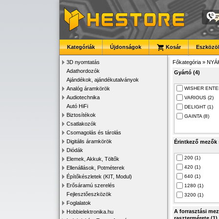
Kategóriák
Újdonságok
Kosár
Eszközök
3D nyomtatás
Főkategória
»
NYÁ
Adathordozók
Gyártó (4)
Ajándékok, ajándékutalványok
Analóg áramkörök
WISHER ENTE
Audiotechnika
VARIOUS (2)
Autó HiFi
DELIGHT (1)
Biztosítékok
GAINTA (8)
Csatlakozók
Csomagolás és tárolás
Digitális áramkörök
Érintkező mezők 
Diódák
200 (1)
Elemek, Akkuk, Töltők
420 (1)
Ellenállások, Potméterek
Építőkészletek (KIT, Modul)
640 (1)
Erősáramú szerelés
1280 (1)
Fejlesztőeszközök
3200 (1)
Foglalatok
A forrasztási me
Hobbielektronika.hu
rasztermérete (1)