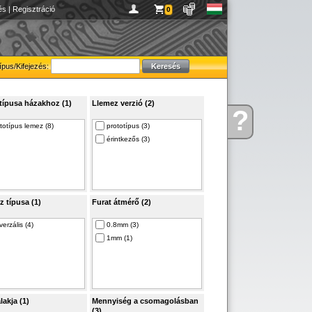
és
|
Regisztráció
0
ípus/Kifejezés:
 típusa házakhoz (1)
Llemez verzió (2)
?
Kérdése
totípus lemez (8)
prototípus (3)
van
érintkezős (3)
z típusa (1)
Furat átmérő (2)
verzális (4)
0.8mm (3)
1mm (1)
lakja (1)
Mennyiség a csomagolásban
(3)