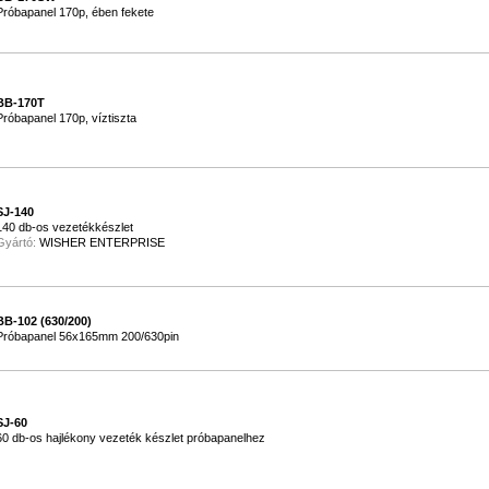
Próbapanel 170p, ében fekete
BB-170T
Próbapanel 170p, víztiszta
SJ-140
140 db-os vezetékkészlet
Gyártó:
WISHER ENTERPRISE
BB-102 (630/200)
Próbapanel 56x165mm 200/630pin
SJ-60
60 db-os hajlékony vezeték készlet próbapanelhez