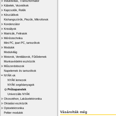
Induktivitás, Transzformátor
Kábelek, Vezetékek
Kapcsolók, Relék
Készülékek
Kishangszórók, Piezók, Mikrofonok
Kondenzátor
Kristályok
Matricák, Feliratok
Méréstechnika
Mini PC, ipari PC, tartozékok
Modulok
Modulvilág
Motorok, Ventilátorok, Fűtőelemek
Munkavédelmi eszközök
Műszerdobozok
Napelemek és tartozékok
NYÁK-ok
NYÁK lemezek
NYÁK segédanyagok
Próbapanelek
Univerzális NYÁK
Okosotthon, Lakáselektronika
Oktatási eszközök
Optoelektronika
Vásárolták még
Peltier modulok