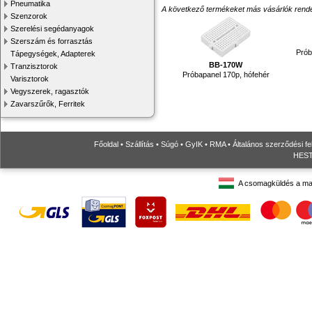
Pneumatika
A következő termékeket más vásárlók rendelték
Szenzorok
Szerelési segédanyagok
Szerszám és forrasztás
Prób
Tápegységek, Adapterek
BB-170W
Tranzisztorok
Próbapanel 170p, hófehér
Varisztorok
Vegyszerek, ragasztók
Zavarszűrők, Ferritek
Főoldal
•
Szállítás
•
Súgó
•
GyIK
•
RMA
•
Általános szerződési fe
HESTO
A csomagküldés a ma