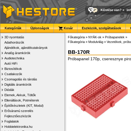
Kérdése van?
»
in
Kategóriák
Újdonságok
Kosár
Eszközök, szolgáltatások
3D nyomtatás
Főkategória
»
NYÁK-ok
»
Próbapanelek
»
Főkategória
»
Modulvilág
»
Vezetékek, prób
Adathordozók
Ajándékok, ajándékutalványok
BB-170R
Analóg áramkörök
Audiotechnika
Próbapanel 170p, cseresznye pir
Autó HiFi
Biztosítékok
Csatlakozók
Csomagolás és tárolás
Digitális áramkörök
Diódák
Elemek, Akkuk, Töltők
Ellenállások, Potméterek
Építőkészletek (KIT, Modul)
Erősáramú szerelés
Fejlesztőeszközök
Foglalatok
Hobbielektronika.hu