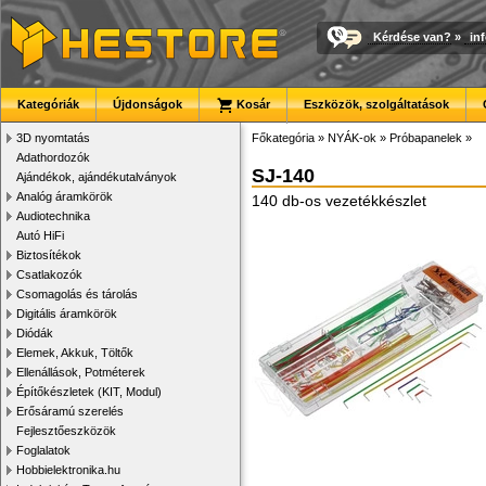
Kérdése van?
»
in
Kategóriák
Újdonságok
Kosár
Eszközök, szolgáltatások
3D nyomtatás
Főkategória
»
NYÁK-ok
»
Próbapanelek
»
Adathordozók
SJ-140
Ajándékok, ajándékutalványok
Analóg áramkörök
140 db-os vezetékkészlet
Audiotechnika
Autó HiFi
Biztosítékok
Csatlakozók
Csomagolás és tárolás
Digitális áramkörök
Diódák
Elemek, Akkuk, Töltők
Ellenállások, Potméterek
Építőkészletek (KIT, Modul)
Erősáramú szerelés
Fejlesztőeszközök
Foglalatok
Hobbielektronika.hu