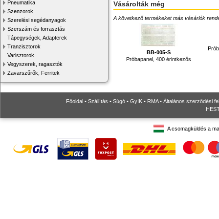
Pneumatika
Vásárolták még
Szenzorok
A következő termékeket más vásárlók rendelték
Szerelési segédanyagok
Szerszám és forrasztás
Tápegységek, Adapterek
Tranzisztorok
Prób
BB-005-S
Varisztorok
Próbapanel, 400 érintkezős
Vegyszerek, ragasztók
Zavarszűrők, Ferritek
Főoldal
•
Szállítás
•
Súgó
•
GyIK
•
RMA
•
Általános szerződési fe
HESTO
A csomagküldés a ma