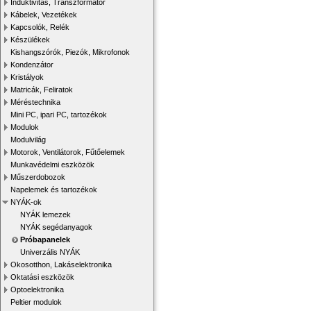
Induktivitás, Transzformátor
Kábelek, Vezetékek
Kapcsolók, Relék
Készülékek
Kishangszórók, Piezók, Mikrofonok
Kondenzátor
Kristályok
Matricák, Feliratok
Méréstechnika
Mini PC, ipari PC, tartozékok
Modulok
Modulvilág
Motorok, Ventilátorok, Fűtőelemek
Munkavédelmi eszközök
Műszerdobozok
Napelemek és tartozékok
NYÁK-ok
NYÁK lemezek
NYÁK segédanyagok
Próbapanelek
Univerzális NYÁK
Okosotthon, Lakáselektronika
Oktatási eszközök
Optoelektronika
Peltier modulok