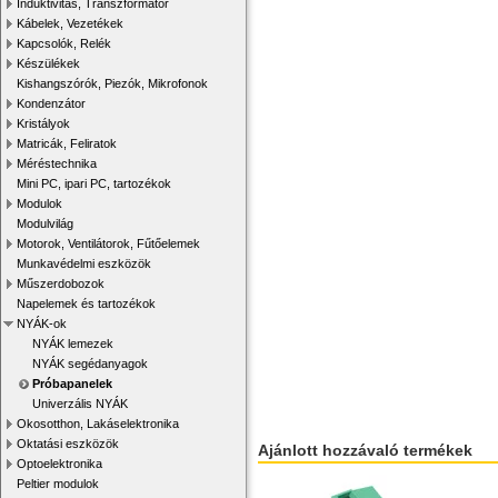
Induktivitás, Transzformátor
Kábelek, Vezetékek
Kapcsolók, Relék
Készülékek
Kishangszórók, Piezók, Mikrofonok
Kondenzátor
Kristályok
Matricák, Feliratok
Méréstechnika
Mini PC, ipari PC, tartozékok
Modulok
Modulvilág
Motorok, Ventilátorok, Fűtőelemek
Munkavédelmi eszközök
Műszerdobozok
Napelemek és tartozékok
NYÁK-ok
NYÁK lemezek
NYÁK segédanyagok
Próbapanelek
Univerzális NYÁK
Okosotthon, Lakáselektronika
Oktatási eszközök
Ajánlott hozzávaló termékek
Optoelektronika
Peltier modulok