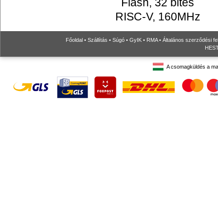
Flash, 32 bites
RISC-V, 160MHz
Főoldal
•
Szállítás
•
Súgó
•
GyIK
•
RMA
•
Általános szerződési fe
HESTO
A csomagküldés a ma