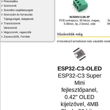
Pneumatika
Szenzorok
Szerelési segédanyagok
Szerszám és forrasztás
WJ500V-5.08-3P
Tápegységek, Adapterek
PCB sorkapocs, 90 fokos, magas,
So
Tranzisztorok
5.08mm, 3p, 2.5mm2, zöld
R
Varisztorok
Vegyszerek, ragasztók
Vásárolták még
Zavarszűrők, Ferritek
A következő termékeket más vásárlók rendelték
ESP32-C3-OLED
ESP32-C3 Super
Mini
fejlesztőpanel,
0.42" OLED
kijelzővel, 4MB