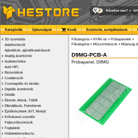
Kérdése van?
»
in
Kategóriák
Újdonságok
Kosár
Eszközök, szolgáltatások
3D nyomtatás
Főkategória
»
NYÁK-ok
»
Próbapanelek
»
Főkategória
»
Műszerdobozok
»
Műanyag d
Adathordozók
Ajándékok, ajándékutalványok
D9MG-PCB-A
Analóg áramkörök
Audiotechnika
Próbapanel, D9MG
Autó HiFi
Biztosítékok
Csatlakozók
Csomagolás és tárolás
Digitális áramkörök
Diódák
Elemek, Akkuk, Töltők
Ellenállások, Potméterek
Építőkészletek (KIT, Modul)
Erősáramú szerelés
Fejlesztőeszközök
Foglalatok
Hobbielektronika.hu