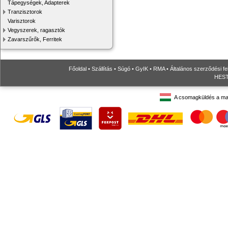
Tápegységek, Adapterek
Tranzisztorok
Varisztorok
Vegyszerek, ragasztók
Zavarszűrők, Ferritek
Főoldal
•
Szállítás
•
Súgó
•
GyIK
•
RMA
•
Általános szerződési fe
HESTO
A csomagküldés a ma