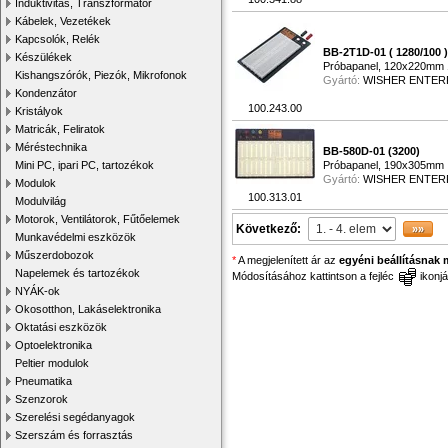
Induktivitás, Transzformátor
Kábelek, Vezetékek
Kapcsolók, Relék
BB-2T1D-01 ( 1280/100 )
Készülékek
Próbapanel, 120x220mm 
Kishangszórók, Piezók, Mikrofonok
Gyártó:
WISHER ENTER
Kondenzátor
100.243.00
Kristályok
Matricák, Feliratok
Méréstechnika
BB-580D-01 (3200)
Mini PC, ipari PC, tartozékok
Próbapanel, 190x305mm
Gyártó:
WISHER ENTER
Modulok
100.313.01
Modulvilág
Motorok, Ventilátorok, Fűtőelemek
Következő:
Munkavédelmi eszközök
Műszerdobozok
*
A megjelenített ár az
egyéni beállításnak 
Napelemek és tartozékok
Módosításához kattintson a fejléc
ikonjá
NYÁK-ok
Okosotthon, Lakáselektronika
Oktatási eszközök
Optoelektronika
Peltier modulok
Pneumatika
Szenzorok
Szerelési segédanyagok
Szerszám és forrasztás