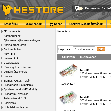
Kérdése van?
»
in
Kategóriák
Újdonságok
Kosár
Eszközök, szolgáltatások
3D nyomtatás
Keresés
»
Adathordozók
Ajándékok, ajándékutalványok
Analóg áramkörök
Lapozás:
Audiotechnika
Autó HiFi
Cikkszám
Megnevezés
Biztosítékok
Csatlakozók
Csomagolás és tárolás
SJ-140
Digitális áramkörök
140 db-os vezetékkészle
Diódák
Gyártó:
WISHER ENTER
Elemek, Akkuk, Töltők
100.243.07
Ellenállások, Potméterek
Építőkészletek (KIT, Modul)
Erősáramú szerelés
SJ-350
Fejlesztőeszközök
350 db-os vezetékkészle
Foglalatok
Gyártó:
WISHER ENTER
Hobbielektronika.hu
100.341.88