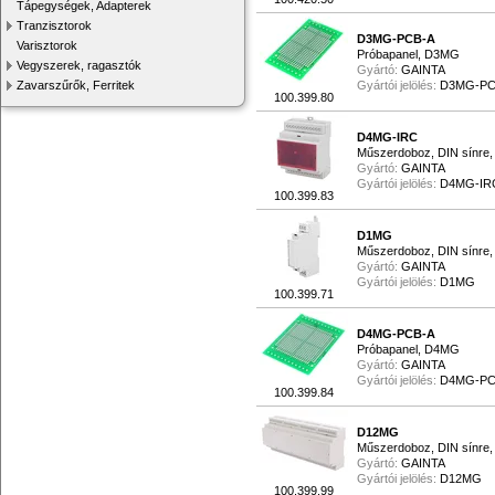
Tápegységek, Adapterek
Tranzisztorok
D3MG-PCB-A
Varisztorok
Próbapanel, D3MG
Vegyszerek, ragasztók
Gyártó:
GAINTA
Zavarszűrők, Ferritek
Gyártói jelölés:
D3MG-PC
100.399.80
D4MG-IRC
Műszerdoboz, DIN sínre,
Gyártó:
GAINTA
Gyártói jelölés:
D4MG-IR
100.399.83
D1MG
Műszerdoboz, DIN sínre,
Gyártó:
GAINTA
Gyártói jelölés:
D1MG
100.399.71
D4MG-PCB-A
Próbapanel, D4MG
Gyártó:
GAINTA
Gyártói jelölés:
D4MG-PC
100.399.84
D12MG
Műszerdoboz, DIN sínre,
Gyártó:
GAINTA
Gyártói jelölés:
D12MG
100.399.99