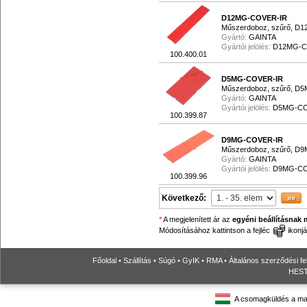
D12MG-COVER-IR
Műszerdoboz, szűrő, D1
Gyártó:
GAINTA
Gyártói jelölés:
D12MG-C
100.400.01
D5MG-COVER-IR
Műszerdoboz, szűrő, D5
Gyártó:
GAINTA
Gyártói jelölés:
D5MG-CO
100.399.87
D9MG-COVER-IR
Műszerdoboz, szűrő, D9
Gyártó:
GAINTA
Gyártói jelölés:
D9MG-CO
100.399.96
Következő:
*
A megjelenített ár az
egyéni beállításnak 
Módosításához kattintson a fejléc
ikonjá
Főoldal
•
Szállítás
•
Súgó
•
GyIK
•
RMA
•
Általános szerződési fe
HESTO
A csomagküldés a ma