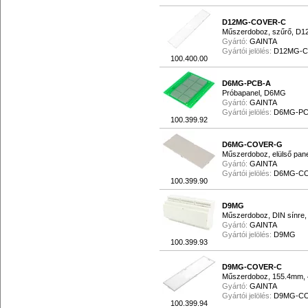
D12MG-COVER-C
Műszerdoboz, szűrő, D12
Gyártó:
GAINTA
Gyártói jelölés:
D12MG-
100.400.00
D6MG-PCB-A
Próbapanel, D6MG
Gyártó:
GAINTA
Gyártói jelölés:
D6MG-PC
100.399.92
D6MG-COVER-G
Műszerdoboz, elülső pan
Gyártó:
GAINTA
Gyártói jelölés:
D6MG-C
100.399.90
D9MG
Műszerdoboz, DIN sínre,
Gyártó:
GAINTA
Gyártói jelölés:
D9MG
100.399.93
D9MG-COVER-C
Műszerdoboz, 155.4mm, 
Gyártó:
GAINTA
Gyártói jelölés:
D9MG-C
100.399.94