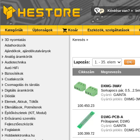
Kérdése van?
»
in
Kategóriák
Újdonságok
Kosár
Eszközök, szolgáltatások
3D nyomtatás
Keresés
»
Adathordozók
Ajándékok, ajándékutalványok
Analóg áramkörök
Lapozás:
Audiotechnika
Autó HiFi
Cikkszám
Megnevezés
Biztosítékok
Csatlakozók
Csomagolás és tárolás
DXMG-3WAY
Digitális áramkörök
Sorkapocs pár, 0.5...2
Gyártó:
GAINTA
Diódák
Gyártói jelölés:
DXMG-3
Elemek, Akkuk, Töltők
100.450.23
Ellenállások, Potméterek
Építőkészletek (KIT, Modul)
D1MG-PCB-A
Erősáramú szerelés
Próbapanel, D1MG
Fejlesztőeszközök
Gyártó:
GAINTA
Foglalatok
Gyártói jelölés:
D1MG-PC
100.399.72
Hobbielektronika.hu