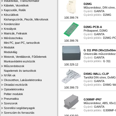
Induktivitás, Transzformátor
D2MG
Kábelek, Vezetékek
Műszerdoboz, DIN sínre,
Kapcsolók, Relék
Gyártó:
GAINTA
Készülékek
Gyártói jelölés:
D2MG
100.399.74
Kishangszórók, Piezók, Mikrofonok
Kondenzátor
D2MG-PCB-A
Kristályok
Próbapanel, D2MG
Matricák, Feliratok
Gyártó:
GAINTA
Gyártói jelölés:
D2MG-PC
Méréstechnika
100.399.76
Mini PC, ipari PC, tartozékok
Modulok
G 311 IP65 (90x115x55
Modulvilág
Univerzális műszerdoboz
Motorok, Ventilátorok, Fűtőelemek
Gyártó:
GAINTA
Gyártói jelölés:
G 311
Munkavédelmi eszközök
100.329.12
Műszerdobozok
Napelemek és tartozékok
DXMG-WALL-CLIP
NYÁK-ok
Tartófül DIN sínre, DxM
Okosotthon, Lakáselektronika
Gyártó:
GAINTA
Oktatási eszközök
Gyártói jelölés:
DXMG-WA
100.399.73
Optoelektronika
Peltier modulok
Pneumatika
G308MF-IP67
Műszerdoboz, ABS, 65x
Szenzorok
Gyártó:
GAINTA
Szerelési segédanyagok
Gyártói jelölés:
G308MF-
Szerszám és forrasztás
100.420.50