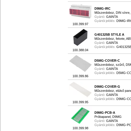
D9MG-IRC
Műszerdoboz, DIN sínre,
Gyártó:
GAINTA
Gyártói jelölés:
D9MG-IR
100.399.97
G401325B STYLE A
Műszerdoboz, fekete, AB
Gyártó:
GAINTA
Gyártói jelölés:
G401325B
100.388.04
D5MG-COVER-C
Műszerdoboz, szűrő, D5M
Gyártó:
GAINTA
Gyártói jelölés:
D5MG-C
100.399.86
D9MG-COVER-G
Műszerdoboz, elülső pan
Gyártó:
GAINTA
Gyártói jelölés:
D9MG-C
100.399.95
D9MG-PCB-A
Próbapanel, D9MG
Gyártó:
GAINTA
Gyártói jelölés:
D9MG-PC
100.399.98