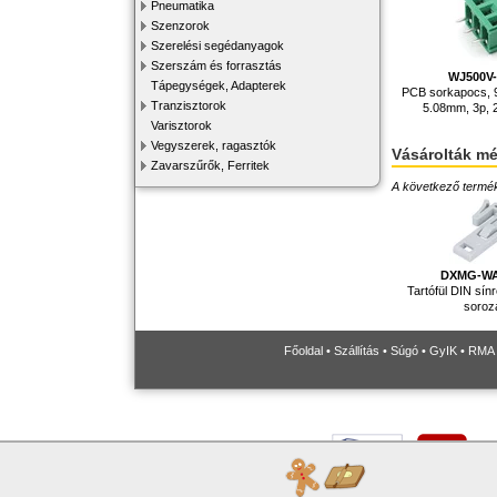
Pneumatika
Szenzorok
Szerelési segédanyagok
Szerszám és forrasztás
WJ500V-
Tápegységek, Adapterek
PCB sorkapocs, 
Tranzisztorok
5.08mm, 3p, 
Varisztorok
Vegyszerek, ragasztók
Vásárolták m
Zavarszűrők, Ferritek
A következő terméke
DXMG-WA
Tartófül DIN sí
soroz
Főoldal
•
Szállítás
•
Súgó
•
GyIK
•
RMA