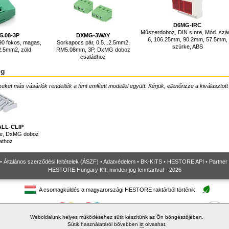
D6MG-IRC
Műszerdoboz, DIN sínre, Mód. szá
5.08-3P
DXMG-3WAY
6, 106.25mm, 90.2mm, 57.5mm,
90 fokos, magas,
Sorkapocs pár, 0.5...2.5mm2,
szürke, ABS
2.5mm2, zöld
RM5.08mm, 3P, DxMG doboz
családhoz
ég
ket más vásárlók rendelték a fent említett modellel együtt. Kérjük, ellenőrizze a kiválasztott
LL-CLIP
nre, DxMG doboz
athoz
•
Általános szerződési feltételek (ÁSZF)
•
Adatvédelem
•
BK-KITS
•
HESTORE API
•
Partner
HESTORE Hungary Kft, minden jog fenntartva! - 2026
A csomagküldés a magyarországi HESTORE raktárból történik.
Weboldalunk helyes működéséhez sütit készítünk az Ön böngészőjében.
Sütik használatáról bővebben
itt
olvashat.