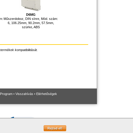
D6MG
m:
Műszerdoboz, DIN sínre, Mód. szám:
6, 106.25mm, 90.2mm, 57.5mm,
szürke, ABS
 termékek kompatibilitását.
 Program
•
Visszahívás
•
Elérhetőségek