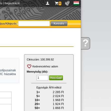
és
|
Regisztráció
0
ípus/Kifejezés:
?
Kérdése
van
Cikkszám:
100.399.92
Kedvencekhez adom
típusainak
Mennyiség (db):
IRC házakba
Egységár ÁFA nélkül
1+
2 285
Ft
5+
2 024
Ft
10+
1 968
Ft
20+
1 924
Ft
50+
1 866
Ft