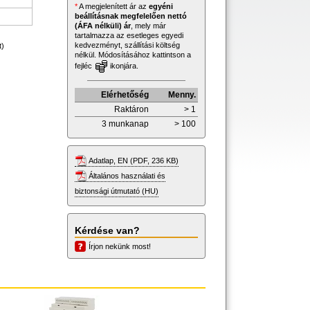
*
A megjelenített ár az
egyéni
beállításnak megfelelően nettó
(ÁFA nélküli) ár
, mely már
tartalmazza az esetleges egyedi
kedvezményt, szállítási költség
t)
nélkül. Módosításához kattintson a
fejléc
ikonjára.
Elérhetőség
Menny.
Raktáron
> 1
3 munkanap
> 100
Adatlap, EN (PDF, 236 KB)
Általános használati és
biztonsági útmutató (HU)
Kérdése van?
Írjon nekünk most!