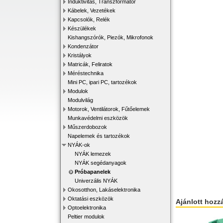
Induktivitás, Transzformátor
Kábelek, Vezetékek
Kapcsolók, Relék
Készülékek
Kishangszórók, Piezók, Mikrofonok
Kondenzátor
Kristályok
Matricák, Feliratok
Méréstechnika
Mini PC, ipari PC, tartozékok
Modulok
Modulvilág
Motorok, Ventilátorok, Fűtőelemek
Munkavédelmi eszközök
Műszerdobozok
Napelemek és tartozékok
NYÁK-ok
NYÁK lemezek
NYÁK segédanyagok
Próbapanelek
Univerzális NYÁK
Okosotthon, Lakáselektronika
Oktatási eszközök
Ajánlott hozz
Optoelektronika
Peltier modulok