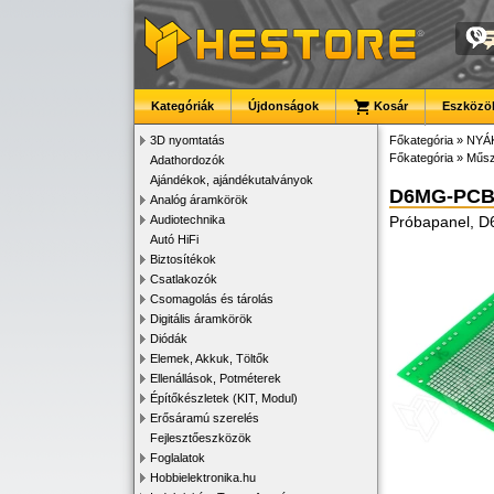
Kategóriák
Újdonságok
Kosár
Eszközök
3D nyomtatás
Főkategória
»
NYÁ
Főkategória
»
Műsz
Adathordozók
Ajándékok, ajándékutalványok
D6MG-PCB
Analóg áramkörök
Audiotechnika
Próbapanel, 
Autó HiFi
Biztosítékok
Csatlakozók
Csomagolás és tárolás
Digitális áramkörök
Diódák
Elemek, Akkuk, Töltők
Ellenállások, Potméterek
Építőkészletek (KIT, Modul)
Erősáramú szerelés
Fejlesztőeszközök
Foglalatok
Hobbielektronika.hu