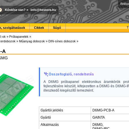
Belép
Kérdése van?
»
info@hestore.hu
T
, szolgáltatások
Cikkek
Súgó
K-ok
»
Próbapanelek
»
erdobozok
»
Műanyag dobozok
»
DIN-sínes dobozok
»
-A
D6MG
Összefoglaló, rendeltetés
A D6MG próbapanel elektronikus áramkörök proto
fejlesztésére készült, kifejezetten a D6MG és D6MG-
illeszkedő kiegészítő lemezként.
Gyártói jelölés
D6MG-PCB-A
Gyártó
GAINTA
Alkalmazás
D6MG,
D6MG-IRC