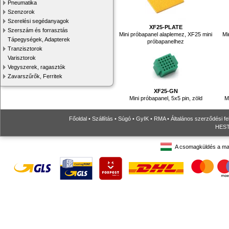
Pneumatika
Szenzorok
Szerelési segédanyagok
XF25-PLATE
Szerszám és forrasztás
Mini próbapanel alaplemez, XF25 mini
Mi
Tápegységek, Adapterek
próbapanelhez
Tranzisztorok
Varisztorok
Vegyszerek, ragasztók
Zavarszűrők, Ferritek
XF25-GN
Mini próbapanel, 5x5 pin, zöld
M
Főoldal
•
Szállítás
•
Súgó
•
GyIK
•
RMA
•
Általános szerződési fe
HESTO
A csomagküldés a ma