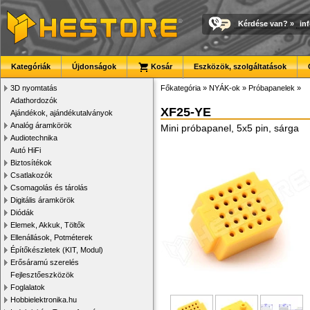
Kérdése van?
»
in
Kategóriák
Újdonságok
Kosár
Eszközök, szolgáltatások
3D nyomtatás
Főkategória
»
NYÁK-ok
»
Próbapanelek
»
Adathordozók
XF25-YE
Ajándékok, ajándékutalványok
Analóg áramkörök
Mini próbapanel, 5x5 pin, sárga
Audiotechnika
Autó HiFi
Biztosítékok
Csatlakozók
Csomagolás és tárolás
Digitális áramkörök
Diódák
Elemek, Akkuk, Töltők
Ellenállások, Potméterek
Építőkészletek (KIT, Modul)
Erősáramú szerelés
Fejlesztőeszközök
Foglalatok
Hobbielektronika.hu