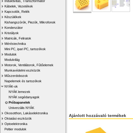
Induktivitás, Transzformátor
Kábelek, Vezetékek
Kapcsolók, Relék
Készülékek
Kishangszórók, Piezók, Mikrofonok
Kondenzátor
Kristályok
Matricák, Feliratok
Méréstechnika
Mini PC, ipari PC, tartozékok
Modulok
Modulvilág
Motorok, Ventilátorok, Fűtőelemek
Munkavédelmi eszközök
Műszerdobozok
Napelemek és tartozékok
NYÁK-ok
NYÁK lemezek
NYÁK segédanyagok
Próbapanelek
Univerzális NYÁK
Okosotthon, Lakáselektronika
Ajánlott hozzávaló termékek
Oktatási eszközök
Optoelektronika
Peltier modulok