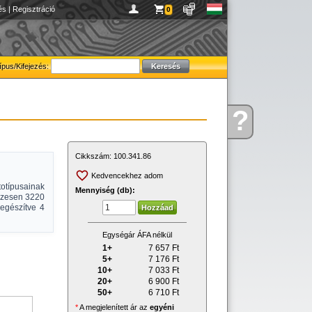
és
|
Regisztráció
0
ípus/Kifejezés:
?
Kérdése
van
Cikkszám:
100.341.86
Kedvencekhez adom
otípusainak
Mennyiség (db):
sszesen 3220
iegészítve 4
Egységár ÁFA nélkül
1+
7 657
Ft
5+
7 176
Ft
10+
7 033
Ft
20+
6 900
Ft
50+
6 710
Ft
*
A megjelenített ár az
egyéni