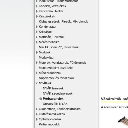
Induktivitás, Transzformátor
Kábelek, Vezetékek
Kapcsolók, Relék
Készülékek
Kishangszórók, Piezók, Mikrofonok
Kondenzátor
Kristályok
Matricák, Feliratok
Méréstechnika
Mini PC, ipari PC, tartozékok
Modulok
Modulvilág
Motorok, Ventilátorok, Fűtőelemek
Munkavédelmi eszközök
Műszerdobozok
Napelemek és tartozékok
NYÁK-ok
NYÁK lemezek
NYÁK segédanyagok
Vásárolták m
Próbapanelek
Univerzális NYÁK
A következő terméke
Okosotthon, Lakáselektronika
Oktatási eszközök
Optoelektronika
Peltier modulok