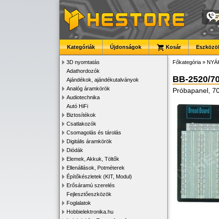
Kategóriák
Újdonságok
Kosár
Eszközök
3D nyomtatás
Főkategória
»
NYÁ
Adathordozók
BB-2520/7
Ajándékok, ajándékutalványok
Analóg áramkörök
Próbapanel, 7
Audiotechnika
Autó HiFi
Biztosítékok
Csatlakozók
Csomagolás és tárolás
Digitális áramkörök
Diódák
Elemek, Akkuk, Töltők
Ellenállások, Potméterek
Építőkészletek (KIT, Modul)
Erősáramú szerelés
Fejlesztőeszközök
Foglalatok
Hobbielektronika.hu