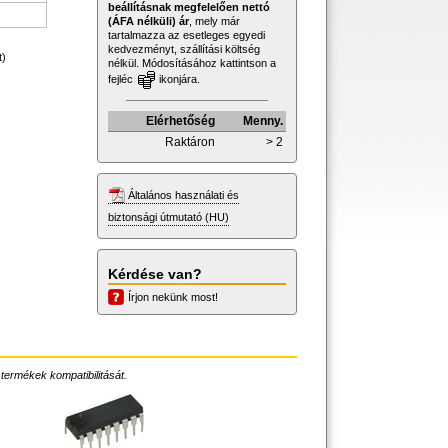
beállításnak megfelelően nettó
(ÁFA nélküli) ár
, mely már
tartalmazza az esetleges egyedi
kedvezményt, szállítási költség
t)
nélkül. Módosításához kattintson a
fejléc
ikonjára.
Elérhetőség
Menny.
Raktáron
> 2
Általános használati és
biztonsági útmutató (HU)
Kérdése van?
Írjon nekünk most!
 termékek kompatibilitását.