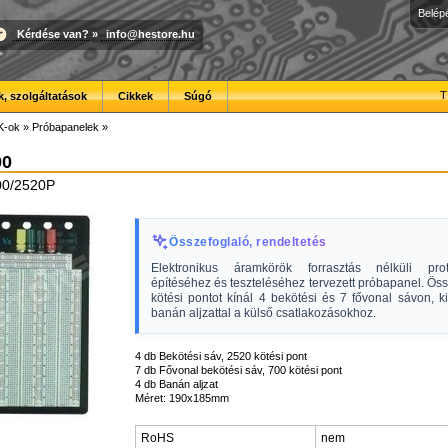
Belép
Kérdése van?
»
info@hestore.hu
T
, szolgáltatások
Cikkek
Súgó
K-ok
»
Próbapanelek
»
00
00/2520P
Összefoglaló, rendeltetés
Elektronikus áramkörök forrasztás nélküli prot
építéséhez és teszteléséhez tervezett próbapanel. Ö
kötési pontot kínál 4 bekötési és 7 fővonal sávon, k
banán aljzattal a külső csatlakozásokhoz.
4 db Bekötési sáv, 2520 kötési pont
7 db Fővonal bekötési sáv, 700 kötési pont
4 db Banán aljzat
Méret: 190x185mm
RoHS
nem