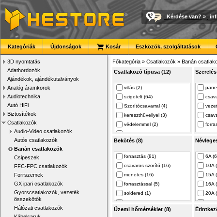
Kérdése van?
»
in
Kategóriák
Újdonságok
Kosár
Eszközök, szolgáltatások
3D nyomtatás
Főkategória
»
Csatlakozók
»
Banán csatlak
Adathordozók
Csatlakozó típusa (12)
Szerelés
Ajándékok, ajándékutalványok
Analóg áramkörök
villás (2)
panel
Audiotechnika
szigetelt (64)
csava
Autó HiFi
Szorítócsavarral (4)
vezet
Biztosítékok
kereszthüvellyel (3)
csav
Csatlakozók
védelemmel (2)
forra
Audio-Video csatlakozók
szigeteletlen (10)
Autós csatlakozók
Bekötés (8)
Névleges
dupla (1)
Banán csatlakozók
banán 2mm (18)
forrasztás (81)
6A (6
Csipeszek
banán 4mm (108)
csavaros szorító (16)
10A 
FFC-FPC csatlakozók
tengelyes 4 mm-e… (8)
Forrszemek
menetes (16)
15A 
tengelyes 4mm hü… (8)
GX ipari csatlakozók
forrasztással (5)
16A 
4mm kereszthüvel… (22)
Gyorscsatlakozók, vezeték
soldered (1)
20A (
összekötők
csavarral (2)
24A 
Hálózati csatlakozók
Üzemi hőmérséklet (8)
Érintkez
aljzat 4mm (2)
30A 
Kábelsaruk