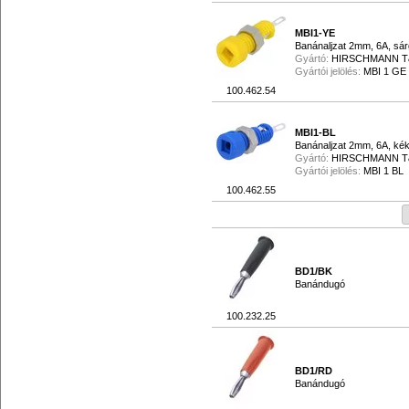
MBI1-YE
Banánaljzat 2mm, 6A, sá
Gyártó:
HIRSCHMANN 
Gyártói jelölés:
MBI 1 GE
100.462.54
MBI1-BL
Banánaljzat 2mm, 6A, ké
Gyártó:
HIRSCHMANN 
Gyártói jelölés:
MBI 1 BL
100.462.55
BD1/BK
Banándugó
100.232.25
BD1/RD
Banándugó