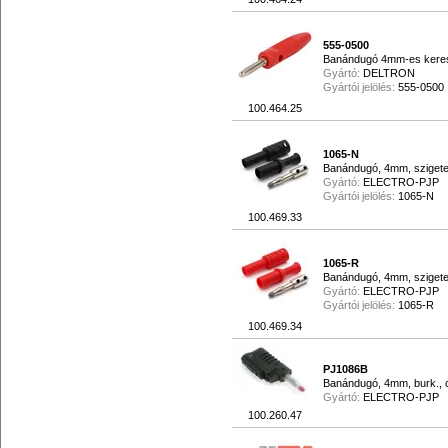
555-0500
Banándugó 4mm-es keresz
Gyártó:
DELTRON
Gyártói jelölés:
555-0500
100.464.25
1065-N
Banándugó, 4mm, szigetel
Gyártó:
ELECTRO-PJP
Gyártói jelölés:
1065-N
100.469.33
1065-R
Banándugó, 4mm, szigetel
Gyártó:
ELECTRO-PJP
Gyártói jelölés:
1065-R
100.469.34
PJ1086B
Banándugó, 4mm, burk., 
Gyártó:
ELECTRO-PJP
100.260.47