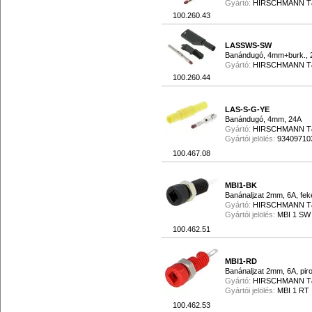
Gyártó:
HIRSCHMANN 
100.260.43
LASSWS-SW
Banándugó, 4mm+burk., 
Gyártó:
HIRSCHMANN 
100.260.44
LAS-S-G-YE
Banándugó, 4mm, 24A
Gyártó:
HIRSCHMANN 
Gyártói jelölés:
93409710
100.467.08
MBI1-BK
Banánaljzat 2mm, 6A, fek
Gyártó:
HIRSCHMANN 
Gyártói jelölés:
MBI 1 SW
100.462.51
MBI1-RD
Banánaljzat 2mm, 6A, pir
Gyártó:
HIRSCHMANN 
Gyártói jelölés:
MBI 1 RT
100.462.53