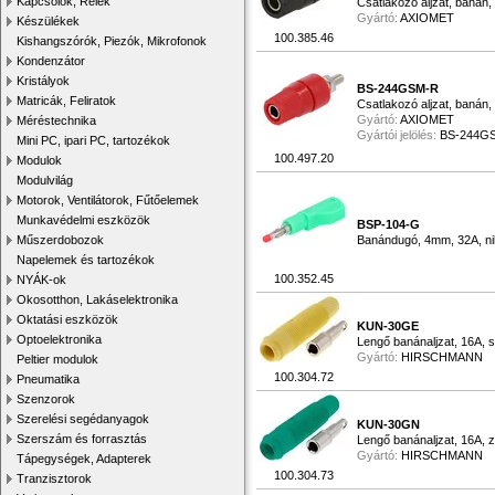
Kapcsolók, Relék
Csatlakozó aljzat, banán,
Gyártó:
AXIOMET
Készülékek
100.385.46
Kishangszórók, Piezók, Mikrofonok
Kondenzátor
Kristályok
BS-244GSM-R
Matricák, Feliratok
Csatlakozó aljzat, banán, 
Gyártó:
AXIOMET
Méréstechnika
Gyártói jelölés:
BS-244G
Mini PC, ipari PC, tartozékok
100.497.20
Modulok
Modulvilág
Motorok, Ventilátorok, Fűtőelemek
Munkavédelmi eszközök
BSP-104-G
Műszerdobozok
Banándugó, 4mm, 32A, nikk
Napelemek és tartozékok
100.352.45
NYÁK-ok
Okosotthon, Lakáselektronika
Oktatási eszközök
KUN-30GE
Optoelektronika
Lengő banánaljzat, 16A, 
Gyártó:
HIRSCHMANN
Peltier modulok
100.304.72
Pneumatika
Szenzorok
Szerelési segédanyagok
KUN-30GN
Szerszám és forrasztás
Lengő banánaljzat, 16A, z
Gyártó:
HIRSCHMANN
Tápegységek, Adapterek
100.304.73
Tranzisztorok