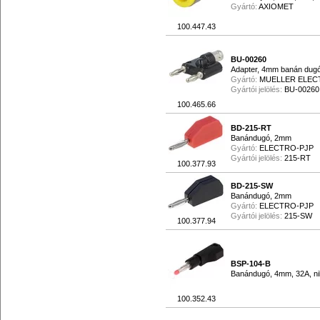
Gyártó:
AXIOMET
100.447.43
BU-00260
Adapter, 4mm banán dugó
Gyártó:
MUELLER ELEC
Gyártói jelölés:
BU-00260
100.465.66
BD-215-RT
Banándugó, 2mm
Gyártó:
ELECTRO-PJP
Gyártói jelölés:
215-RT
100.377.93
BD-215-SW
Banándugó, 2mm
Gyártó:
ELECTRO-PJP
Gyártói jelölés:
215-SW
100.377.94
BSP-104-B
Banándugó, 4mm, 32A, nikk
100.352.43