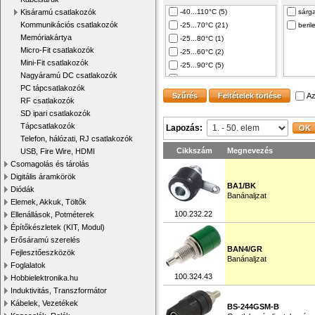
6.3mm sarukhoz (6)
32A (
Kisáramú csatlakozók
-40...110°C (5)
sárga
36A 
Kommunikációs csatlakozók
-25...70°C (21)
beril
Memóriakártya
-25...80°C (1)
Micro-Fit csatlakozók
-25...60°C (2)
Mini-Fit csatlakozók
-25...90°C (5)
Nagyáramú DC csatlakozók
-20...80°C (10)
PC tápcsatlakozók
-15...70°C (6)
Az
RF csatlakozók
-10...80°C (7)
SD ipari csatlakozók
Tápcsatlakozók
Lapozás:
Telefon, hálózati, RJ csatlakozók
Cikkszám
Megnevezés
USB, Fire Wire, HDMI
Csomagolás és tárolás
Digitális áramkörök
BA1/BK
Diódák
Banánaljzat
Elemek, Akkuk, Töltők
100.232.22
Ellenállások, Potméterek
Építőkészletek (KIT, Modul)
Erősáramú szerelés
BAN4/GR
Fejlesztőeszközök
Banánaljzat
Foglalatok
100.324.43
Hobbielektronika.hu
Induktivitás, Transzformátor
Kábelek, Vezetékek
BS-244GSM-B