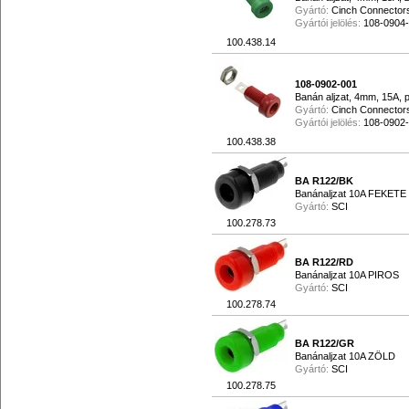
Gyártó:
Cinch Connector
Gyártói jelölés:
108-0904
100.438.14
108-0902-001
Banán aljzat, 4mm, 15A, p
Gyártó:
Cinch Connector
Gyártói jelölés:
108-0902
100.438.38
BA R122/BK
Banánaljzat 10A FEKETE
Gyártó:
SCI
100.278.73
BA R122/RD
Banánaljzat 10A PIROS
Gyártó:
SCI
100.278.74
BA R122/GR
Banánaljzat 10A ZÖLD
Gyártó:
SCI
100.278.75