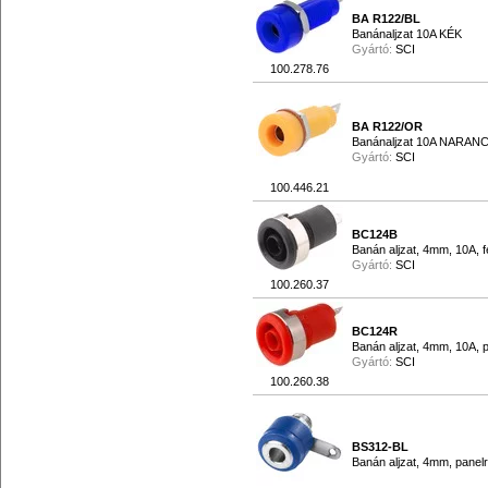
BA R122/BL
Banánaljzat 10A KÉK
Gyártó:
SCI
100.278.76
BA R122/OR
Banánaljzat 10A NARAN
Gyártó:
SCI
100.446.21
BC124B
Banán aljzat, 4mm, 10A, f
Gyártó:
SCI
100.260.37
BC124R
Banán aljzat, 4mm, 10A, p
Gyártó:
SCI
100.260.38
BS312-BL
Banán aljzat, 4mm, panelr