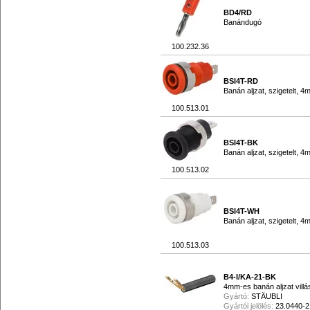
BD4/RD
Banándugó
100.232.36
BSI4T-RD
Banán aljzat, szigetelt, 
100.513.01
BSI4T-BK
Banán aljzat, szigetelt, 
100.513.02
BSI4T-WH
Banán aljzat, szigetelt, 
100.513.03
B4-I/KA-21-BK
4mm-es banán aljzat villás
Gyártó:
STÄUBLI
Gyártói jelölés:
23.0440-2