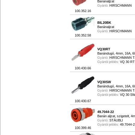
Banánaljzat
Gyártó:
HIRSCHMANN
100.352.16
BIL20BK
Banánaljzat
Gyártó:
HIRSCHMANN
100.352.58
VQ30RT
Banándugó, 4mm, 16A, 60
Gyártó:
HIRSCHMANN 
Gyártói jelölés:
VQ 30 RT
100.430.66
VQ30SW
Banándugó, 4mm, 16A, 60
Gyártó:
HIRSCHMANN 
Gyártói jelölés:
VQ 30 S
100.430.67
49.7044-22
Banán aljzat, szigetelt, 4
Gyártó:
STÄUBLI
Gyártói jelölés:
49.7044-2
100.399.46