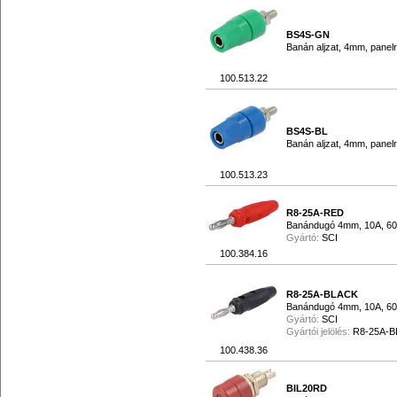
BS4S-GN
Banán aljzat, 4mm, panel
100.513.22
BS4S-BL
Banán aljzat, 4mm, panel
100.513.23
R8-25A-RED
Banándugó 4mm, 10A, 60
Gyártó:
SCI
100.384.16
R8-25A-BLACK
Banándugó 4mm, 10A, 60
Gyártó:
SCI
Gyártói jelölés:
R8-25A-
100.438.36
BIL20RD