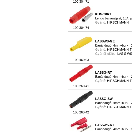
100.304.71
KUN-30RT
Lengő banánaljzat, 16A, p
Gyártó:
HIRSCHMANN
100.304.74
LASSWS-GE
Banándugó, 4mm+burk., 
Gyártó:
HIRSCHMANN 
Gyártói jelölés:
LAS S W
100.460.03
LASSG-RT
Banándugó, 4mm+burk., 
Gyártó:
HIRSCHMANN 
100.260.41
LASSG-SW
Banándugó, 4mm+burk., 
Gyártó:
HIRSCHMANN 
100.260.42
LASSWS-RT
Banándugó, 4mm+burk., 