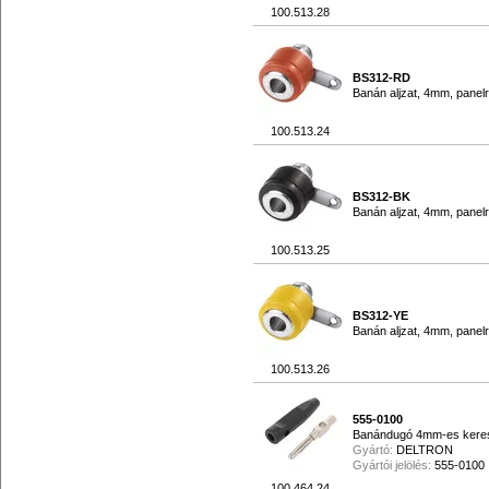
100.513.28
BS312-RD
Banán aljzat, 4mm, panelr
100.513.24
BS312-BK
Banán aljzat, 4mm, panelr
100.513.25
BS312-YE
Banán aljzat, 4mm, panelr
100.513.26
555-0100
Banándugó 4mm-es keresz
Gyártó:
DELTRON
Gyártói jelölés:
555-0100
100.464.24