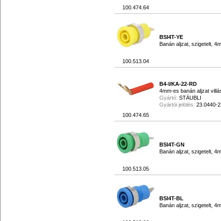
100.474.64
BSI4T-YE
Banán aljzat, szigetelt, 
100.513.04
B4-I/KA-22-RD
4mm-es banán aljzat villás
Gyártó:
STÄUBLI
Gyártói jelölés:
23.0440-2
100.474.65
BSI4T-GN
Banán aljzat, szigetelt, 
100.513.05
BSI4T-BL
Banán aljzat, szigetelt, 