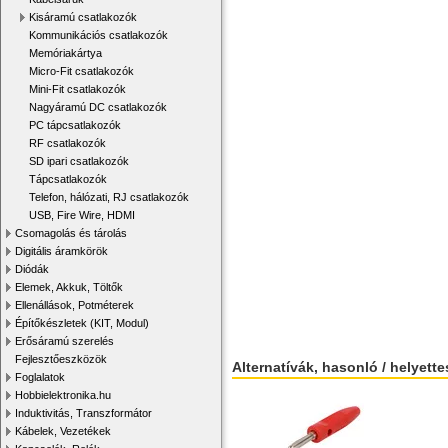
Kisáramú csatlakozók
Kommunikációs csatlakozók
Memóriakártya
Micro-Fit csatlakozók
Mini-Fit csatlakozók
Nagyáramú DC csatlakozók
PC tápcsatlakozók
RF csatlakozók
SD ipari csatlakozók
Tápcsatlakozók
Telefon, hálózati, RJ csatlakozók
USB, Fire Wire, HDMI
Csomagolás és tárolás
Digitális áramkörök
Diódák
Elemek, Akkuk, Töltők
Ellenállások, Potméterek
Építőkészletek (KIT, Modul)
Erősáramú szerelés
Fejlesztőeszközök
Alternatívák, hasonló / helyett
Foglalatok
Hobbielektronika.hu
Induktivitás, Transzformátor
Kábelek, Vezetékek