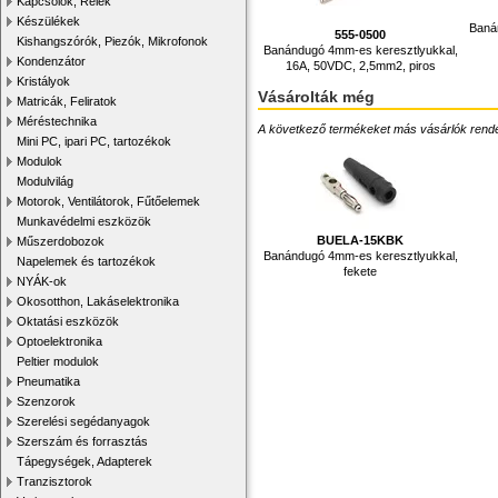
Kapcsolók, Relék
Készülékek
Baná
555-0500
Kishangszórók, Piezók, Mikrofonok
Banándugó 4mm-es keresztlyukkal,
Kondenzátor
16A, 50VDC, 2,5mm2, piros
Kristályok
Vásárolták még
Matricák, Feliratok
Méréstechnika
A következő termékeket más vásárlók rendelték
Mini PC, ipari PC, tartozékok
Modulok
Modulvilág
Motorok, Ventilátorok, Fűtőelemek
Munkavédelmi eszközök
BUELA-15KBK
Műszerdobozok
Banándugó 4mm-es keresztlyukkal,
Napelemek és tartozékok
fekete
NYÁK-ok
Okosotthon, Lakáselektronika
Oktatási eszközök
Optoelektronika
Peltier modulok
Pneumatika
Szenzorok
Szerelési segédanyagok
Szerszám és forrasztás
Tápegységek, Adapterek
Tranzisztorok