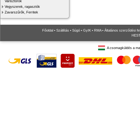
Varisztorok
Vegyszerek, ragasztók
Zavarszűrők, Ferritek
Főoldal
•
Szállítás
•
Súgó
•
GyIK
•
RMA
•
Általános szerződési fe
HESTO
A csomagküldés a ma