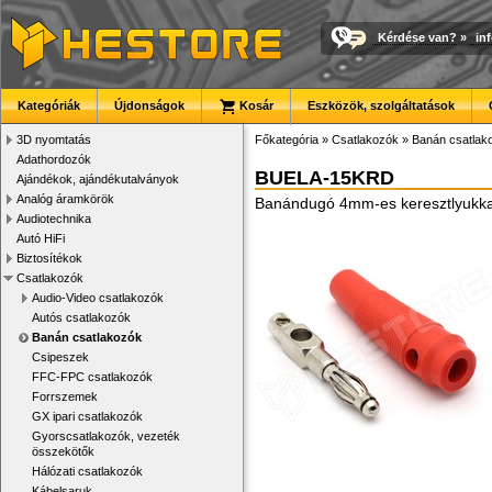
Kérdése van?
»
in
Kategóriák
Újdonságok
Kosár
Eszközök, szolgáltatások
3D nyomtatás
Főkategória
»
Csatlakozók
»
Banán csatlak
Adathordozók
BUELA-15KRD
Ajándékok, ajándékutalványok
Analóg áramkörök
Banándugó 4mm-es keresztlyukkal
Audiotechnika
Autó HiFi
Biztosítékok
Csatlakozók
Audio-Video csatlakozók
Autós csatlakozók
Banán csatlakozók
Csipeszek
FFC-FPC csatlakozók
Forrszemek
GX ipari csatlakozók
Gyorscsatlakozók, vezeték
összekötők
Hálózati csatlakozók
Kábelsaruk