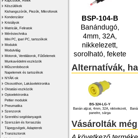
Kapcsolók, Relék
Készülékek
Kishangszórók, Piezók, Mikrofonok
BSP-104-B
Kondenzátor
Kristályok
Banándugó,
Matricák, Feliratok
Méréstechnika
4mm, 32A,
Mini PC, ipari PC, tartozékok
nikkelezett,
Modulok
Modulvilág
sorolható, fekete
Motorok, Ventilátorok, Fűtőelemek
Munkavédelmi eszközök
Alternatívák, h
Műszerdobozok
Napelemek és tartozékok
NYÁK-ok
Okosotthon, Lakáselektronika
Oktatási eszközök
Optoelektronika
Peltier modulok
BS-324-LG-Y
Pneumatika
Banán aljzat, 4mm, 32A, nikkelezett,
Banán
Szenzorok
panelre, sárga
Szerelési segédanyagok
Vásárolták még
Szerszám és forrasztás
Tápegységek, Adapterek
Tranzisztorok
A következő termékek