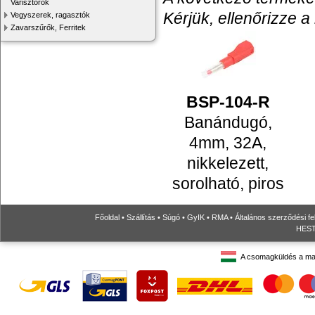
Varisztorok
Kérjük, ellenőrizze a
Vegyszerek, ragasztók
Zavarszűrők, Ferritek
BSP-104-R
Banándugó,
4mm, 32A,
nikkelezett,
sorolható, piros
Főoldal
•
Szállítás
•
Súgó
•
GyIK
•
RMA
•
Általános szerződési fe
HESTO
A csomagküldés a ma