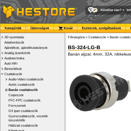
Kérdése van?
»
in
Kategóriák
Újdonságok
Kosár
Eszközök, szolgáltatások
3D nyomtatás
Főkategória
»
Csatlakozók
»
Banán csatlak
Adathordozók
BS-324-LG-B
Ajándékok, ajándékutalványok
Analóg áramkörök
Banán aljzat, 4mm, 32A, nikkelezet
Audiotechnika
Autó HiFi
Biztosítékok
Csatlakozók
Audio-Video csatlakozók
Autós csatlakozók
Banán csatlakozók
Csipeszek
FFC-FPC csatlakozók
Forrszemek
GX ipari csatlakozók
Gyorscsatlakozók, vezeték
összekötők
Hálózati csatlakozók
Kábelsaruk