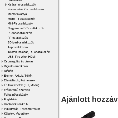
Kisáramú csatlakozók
Kommunikációs csatlakozók
Memóriakártya
Micro-Fit csatlakozók
Mini-Fit csatlakozók
Nagyáramú DC csatlakozók
PC tápcsatlakozók
RF csatlakozók
SD ipari csatlakozók
Tápcsatlakozók
Telefon, hálózati, RJ csatlakozók
USB, Fire Wire, HDMI
Csomagolás és tárolás
Digitális áramkörök
Diódák
Elemek, Akkuk, Töltők
Ellenállások, Potméterek
Építőkészletek (KIT, Modul)
Erősáramú szerelés
Fejlesztőeszközök
Ajánlott hozzá
Foglalatok
Hobbielektronika.hu
Induktivitás, Transzformátor
Kábelek, Vezetékek