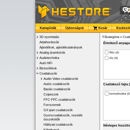
Kategóriák
Újdonságok
Kosár
Eszközök
3D nyomtatás
Főkategória
»
Csat
Adathordozók
Érintkező anyaga 
Ajándékok, ajándékutalványok
Analóg áramkörök
Réz (4)
Audiotechnika
réz (4)
Autó HiFi
Biztosítékok
Csatlakozók
Audio-Video csatlakozók
Autós csatlakozók
Csatlakozó fajta (
Banán csatlakozók
hermafrodita (4
Csipeszek
FFC-FPC csatlakozók
Forrszemek
GX ipari csatlakozók
Gyorscsatlakozók, vezeték
összekötők
Hálózati csatlakozók
Névleges feszülts
Kábelsaruk