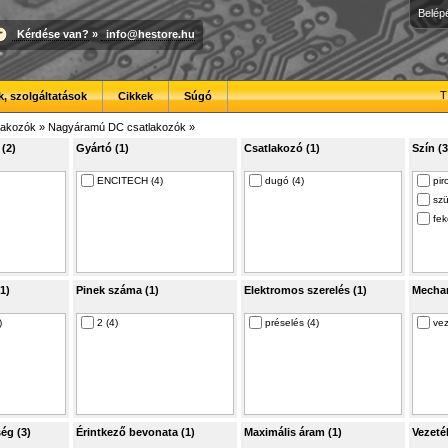
Belép
Kérdése van?
»
info@hestore.hu
T
, szolgáltatások
Cikkek
Súgó
lakozók
»
Nagyáramú DC csatlakozók
»
(2)
Gyártó (1)
Csatlakozó (1)
Szín (3
ENCITECH (4)
dugó (4)
pir
szü
fek
1)
Pinek száma (1)
Elektromos szerelés (1)
Mechan
)
2 (4)
préselés (4)
vez
ég (3)
Érintkező bevonata (1)
Maximális áram (1)
Vezeté