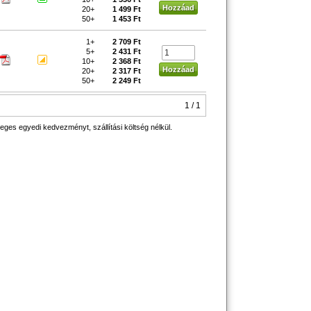
20+
1 499 Ft
50+
1 453 Ft
1+
2 709 Ft
5+
2 431 Ft
10+
2 368 Ft
20+
2 317 Ft
50+
2 249 Ft
1 / 1
eges egyedi kedvezményt, szállítási költség nélkül.