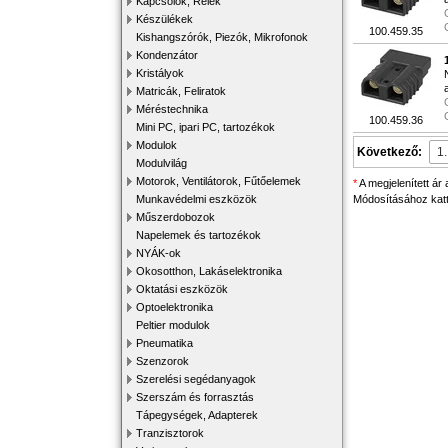
Kapcsolók, Relék
Készülékek
100.459.35
Kishangszórók, Piezók, Mikrofonok
Kondenzátor
Kristályok
Matricák, Feliratok
Méréstechnika
100.459.36
Mini PC, ipari PC, tartozékok
Modulok
Következő:
Modulvilág
Motorok, Ventilátorok, Fűtőelemek
*
A megjelenített ár
Módosításához katti
Munkavédelmi eszközök
Műszerdobozok
Napelemek és tartozékok
NYÁK-ok
Okosotthon, Lakáselektronika
Oktatási eszközök
Optoelektronika
Peltier modulok
Pneumatika
Szenzorok
Szerelési segédanyagok
Szerszám és forrasztás
Tápegységek, Adapterek
Tranzisztorok