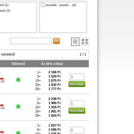
m2 (1)
vezeték - vezeté… (4)
mm2 (3)
, növekvő
1 / 1
Elérhető
*
Ár ÁFA nélkül
1+
2 186 Ft
5+
1 929 Ft
10+
1 875 Ft
20+
1 832 Ft
50+
1 777 Ft
1+
2 238 Ft
5+
1 980 Ft
10+
1 925 Ft
20+
1 881 Ft
50+
1 824 Ft
1+
1 827 Ft
5+
1 585 Ft
10+
1 536 Ft