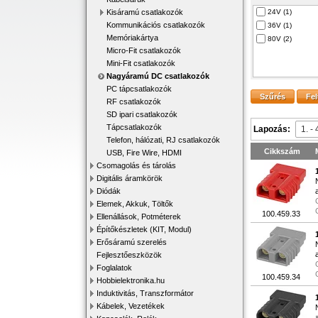
Kisáramú csatlakozók
24V (1)
Kommunikációs csatlakozók
36V (1)
Memóriakártya
80V (2)
Micro-Fit csatlakozók
Mini-Fit csatlakozók
Nagyáramú DC csatlakozók
PC tápcsatlakozók
RF csatlakozók
SD ipari csatlakozók
Tápcsatlakozók
Lapozás:
Telefon, hálózati, RJ csatlakozók
Cikkszám
USB, Fire Wire, HDMI
Csomagolás és tárolás
Digitális áramkörök
Diódák
Elemek, Akkuk, Töltők
100.459.33
Ellenállások, Potméterek
Építőkészletek (KIT, Modul)
Erősáramú szerelés
Fejlesztőeszközök
Foglalatok
100.459.34
Hobbielektronika.hu
Induktivitás, Transzformátor
Kábelek, Vezetékek