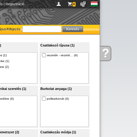
és
|
Regisztráció
0
ípus/Kifejezés:
)
Csatlakozó típusa (1)
?
Kérdése
os (1)
vezeték - vezeté… (4)
van
rke (1)
ete (2)
ikai szerelés (1)
Burkolat anyaga (1)
etékre (4)
polikarbonát (4)
kmetszet (2)
Csatlakozás módja (1)