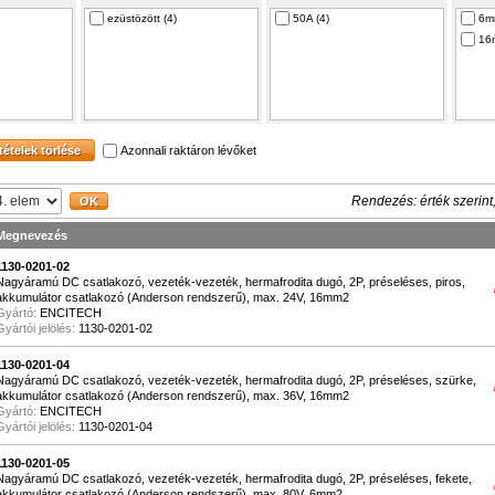
ezüstözött (4)
50A (4)
6m
16
Azonnali raktáron lévőket
Rendezés: érték szerint
Megnevezés
1130-0201-02
Nagyáramú DC csatlakozó, vezeték-vezeték, hermafrodita dugó, 2P, préseléses, piros,
akkumulátor csatlakozó (Anderson rendszerű), max. 24V, 16mm2
Gyártó:
ENCITECH
Gyártói jelölés:
1130-0201-02
1130-0201-04
Nagyáramú DC csatlakozó, vezeték-vezeték, hermafrodita dugó, 2P, préseléses, szürke,
akkumulátor csatlakozó (Anderson rendszerű), max. 36V, 16mm2
Gyártó:
ENCITECH
Gyártói jelölés:
1130-0201-04
1130-0201-05
Nagyáramú DC csatlakozó, vezeték-vezeték, hermafrodita dugó, 2P, préseléses, fekete,
akkumulátor csatlakozó (Anderson rendszerű), max. 80V, 6mm2