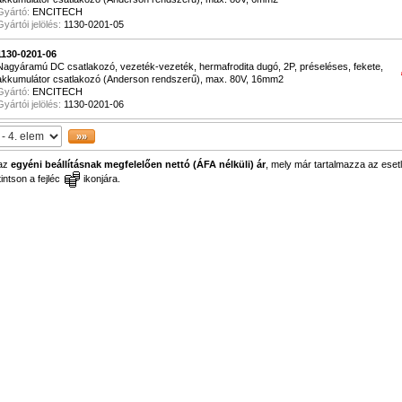
Gyártó:
ENCITECH
Gyártói jelölés:
1130-0201-05
1130-0201-06
Nagyáramú DC csatlakozó, vezeték-vezeték, hermafrodita dugó, 2P, préseléses, fekete,
akkumulátor csatlakozó (Anderson rendszerű), max. 80V, 16mm2
Gyártó:
ENCITECH
Gyártói jelölés:
1130-0201-06
 az
egyéni beállításnak megfelelően nettó (ÁFA nélküli) ár
, mely már tartalmazza az esetl
ntson a fejléc
ikonjára.