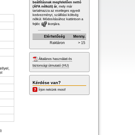
beállításnak megfelelően nettó
(ÁFA nélküli) ár
, mely már
tartalmazza az esetleges egyedi
kedvezményt, szállítási költség
nélkül. Módosításához kattintson a
fejléc
ikonjára.
Elérhetőség
Menny.
Raktáron
> 15
Általános használati és
biztonsági útmutató (HU)
llyel,
el
Kérdése van?
Írjon nekünk most!
t)