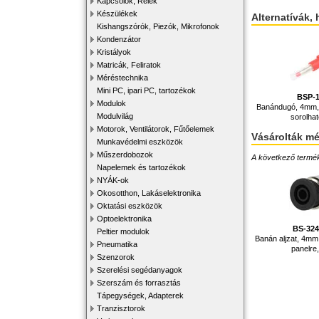
Kapcsolók, Relék
Készülékek
Alternatívák, 
Kishangszórók, Piezók, Mikrofonok
Kondenzátor
Kristályok
Matricák, Feliratok
Méréstechnika
Mini PC, ipari PC, tartozékok
BSP-
Modulok
Banándugó, 4mm, 3
Modulvilág
sorolhat
Motorok, Ventilátorok, Fűtőelemek
Vásárolták m
Munkavédelmi eszközök
Műszerdobozok
A következő terméke
Napelemek és tartozékok
NYÁK-ok
Okosotthon, Lakáselektronika
Oktatási eszközök
Optoelektronika
BS-32
Peltier modulok
Banán aljzat, 4mm,
Pneumatika
panelre,
Szenzorok
Szerelési segédanyagok
Szerszám és forrasztás
Tápegységek, Adapterek
Tranzisztorok