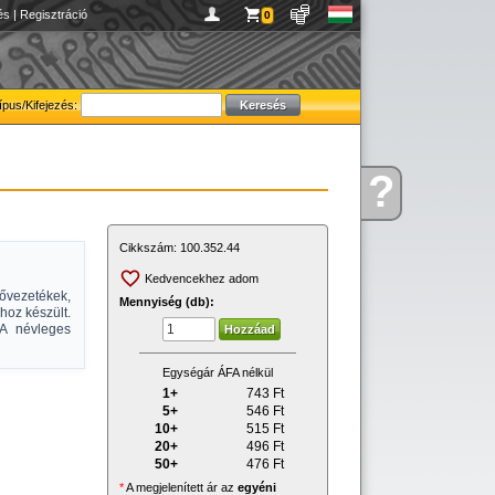
és
|
Regisztráció
0
ípus/Kifejezés:
?
Kérdése
van
Cikkszám:
100.352.44
Kedvencekhez adom
vezetékek,
Mennyiség (db):
hoz készült.
2A névleges
Egységár ÁFA nélkül
1+
743
Ft
5+
546
Ft
10+
515
Ft
20+
496
Ft
50+
476
Ft
*
A megjelenített ár az
egyéni