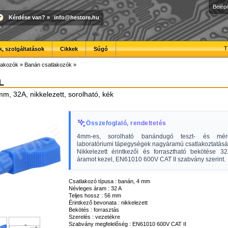
Belép
Kérdése van?
»
info@hestore.hu
T
, szolgáltatások
Cikkek
Súgó
lakozók
»
Banán csatlakozók
»
L
, 32A, nikkelezett, sorolható, kék
Összefoglaló, rendeltetés
4mm-es, sorolható banándugó teszt- és mérő
laboratóriumi tápegységek nagyáramú csatlakoztatásá
Nikkelezett érintkezői és forrasztható bekötése 3
áramot kezel, EN61010 600V CAT II szabvány szerint.
Csatlakozó típusa : banán, 4 mm
Névleges áram : 32 A
Teljes hossz : 56 mm
Érintkező bevonata : nikkelezett
Bekötés : forrasztás
Szerelés : vezetékre
Szabvány megfelelőség : EN61010 600V CAT II