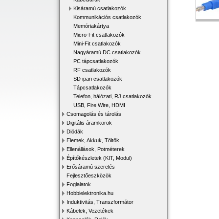
Kisáramú csatlakozók
Kommunikációs csatlakozók
Memóriakártya
Micro-Fit csatlakozók
Mini-Fit csatlakozók
Nagyáramú DC csatlakozók
PC tápcsatlakozók
RF csatlakozók
SD ipari csatlakozók
Tápcsatlakozók
Telefon, hálózati, RJ csatlakozók
USB, Fire Wire, HDMI
Csomagolás és tárolás
Digitális áramkörök
Diódák
Elemek, Akkuk, Töltők
Ellenállások, Potméterek
Építőkészletek (KIT, Modul)
Erősáramú szerelés
Fejlesztőeszközök
Foglalatok
Hobbielektronika.hu
Induktivitás, Transzformátor
Kábelek, Vezetékek