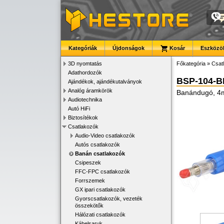
Kategóriák
Újdonságok
Kosár
Eszközök
3D nyomtatás
Főkategória
»
Csat
Adathordozók
BSP-104-B
Ajándékok, ajándékutalványok
Analóg áramkörök
Banándugó, 4mm
Audiotechnika
Autó HiFi
Biztosítékok
Csatlakozók
Audio-Video csatlakozók
Autós csatlakozók
Banán csatlakozók
Csipeszek
FFC-FPC csatlakozók
Forrszemek
GX ipari csatlakozók
Gyorscsatlakozók, vezeték
összekötők
Hálózati csatlakozók
Kábelsaruk