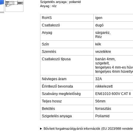
Szigetelés anyaga : poliamid
Anyag : réz
RoHS
igen
Csatlakozó
dugó
Anyag
sárgaréz,
Réz
Szín
kék
Szerelés
vezetékre
Csatlakozó típusa
banán 4mm,
szigetelt,
tengelyes 4 mm-es hüve
tengelyes 4mm hüvelly
Névleges áram
32A
Érintkező bevonata
nikkelezett
Szabvány megfelelőség
EN61010 600V CAT II
Teljes hossz
56mm
Bekötés
forrasztás
Szigetelés anyaga
Poliamid
Bővített forgalmazói/gyártói információk (EU 2023/988 rendele