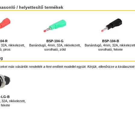
hasonló / helyettesítő termékek
104-R
BSP-104-G
BSP-104-B
2A, nikkelezett,
Banándugó, 4mm, 32A, nikkelezett,
Banándugó, 4mm, 32A, nikkelezett
ó, piros
sorolható, zöld
sorolható, fekete
ég
ket más vásárlók rendelték a fent említett modellel együtt. Kérjük, ellenőrizze a kiválasztott
4-LG-B
 32A, nikkelezett,
 fekete