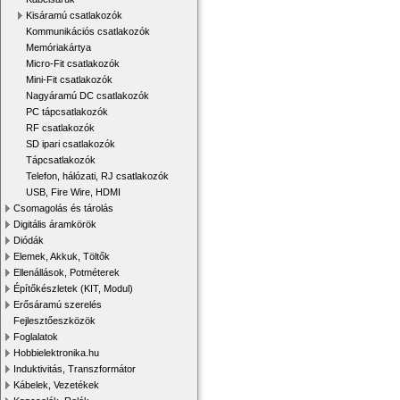
Kisáramú csatlakozók
Kommunikációs csatlakozók
Memóriakártya
Micro-Fit csatlakozók
Mini-Fit csatlakozók
Nagyáramú DC csatlakozók
PC tápcsatlakozók
RF csatlakozók
SD ipari csatlakozók
Tápcsatlakozók
Telefon, hálózati, RJ csatlakozók
USB, Fire Wire, HDMI
Csomagolás és tárolás
Digitális áramkörök
Diódák
Elemek, Akkuk, Töltők
Ellenállások, Potméterek
Építőkészletek (KIT, Modul)
Erősáramú szerelés
Fejlesztőeszközök
Foglalatok
Hobbielektronika.hu
Induktivitás, Transzformátor
Kábelek, Vezetékek