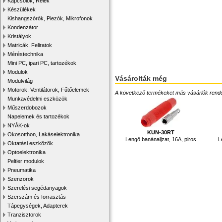
Kapcsolók, Relék
Készülékek
Kishangszórók, Piezók, Mikrofonok
Kondenzátor
Kristályok
Matricák, Feliratok
Méréstechnika
Mini PC, ipari PC, tartozékok
Modulok
Vásárolták még
Modulvilág
Motorok, Ventilátorok, Fűtőelemek
A következő termékeket más vásárlók rendelték
Munkavédelmi eszközök
Műszerdobozok
Napelemek és tartozékok
NYÁK-ok
KUN-30RT
Okosotthon, Lakáselektronika
Lengő banánaljzat, 16A, piros
L
Oktatási eszközök
Optoelektronika
Peltier modulok
Pneumatika
Szenzorok
Szerelési segédanyagok
Szerszám és forrasztás
Tápegységek, Adapterek
Tranzisztorok