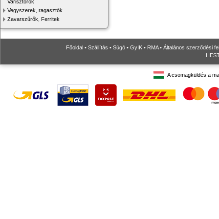
Varisztorok
Vegyszerek, ragasztók
Zavarszűrők, Ferritek
Főoldal
•
Szállítás
•
Súgó
•
GyIK
•
RMA
•
Általános szerződési fe
HESTO
A csomagküldés a ma