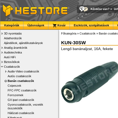
Kérdése van?
»
in
Kategóriák
Újdonságok
Kosár
Eszközök, szolgáltatások
3D nyomtatás
Főkategória
»
Csatlakozók
»
Banán csatlak
Adathordozók
KUN-30SW
Ajándékok, ajándékutalványok
Analóg áramkörök
Lengő banánaljzat, 16A, fekete
Audiotechnika
Autó HiFi
Biztosítékok
Csatlakozók
Audio-Video csatlakozók
Autós csatlakozók
Banán csatlakozók
Csipeszek
FFC-FPC csatlakozók
Forrszemek
GX ipari csatlakozók
Gyorscsatlakozók, vezeték
összekötők
Hálózati csatlakozók
Kábelsaruk