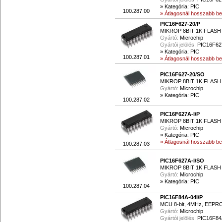
»
Kategória: PIC
100.287.00
» Átlagosnál hosszabb beé
PIC16F627-20/P
MIKROP 8BIT 1K FLASH
Gyártó:
Microchip
Gyártói jelölés:
PIC16F62
»
Kategória: PIC
100.287.01
» Átlagosnál hosszabb beé
PIC16F627-20/SO
MIKROP 8BIT 1K FLASH
Gyártó:
Microchip
»
Kategória: PIC
100.287.02
PIC16F627A-I/P
MIKROP 8BIT 1K FLASH
Gyártó:
Microchip
»
Kategória: PIC
» Átlagosnál hosszabb beé
100.287.03
PIC16F627A-I/SO
MIKROP 8BIT 1K FLASH
Gyártó:
Microchip
»
Kategória: PIC
100.287.04
PIC16F84A-04I/P
MCU 8-bit, 4MHz, EEP
Gyártó:
Microchip
Gyártói jelölés:
PIC16F84