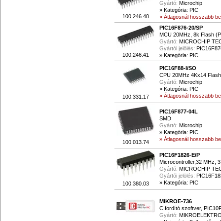
Gyártó:
Microchip
»
Kategória: PIC
100.246.40
» Átlagosnál hosszabb beé
PIC16F876-20/SP
MCU 20MHz, 8k Flash (P
Gyártó:
MICROCHIP T
Gyártói jelölés:
PIC16F87
100.246.41
»
Kategória: PIC
PIC16F88-I/SO
CPU 20MHz 4Kx14 Flash 
Gyártó:
Microchip
»
Kategória: PIC
» Átlagosnál hosszabb beé
100.331.17
PIC16F877-04L
SMD
Gyártó:
Microchip
»
Kategória: PIC
» Átlagosnál hosszabb beé
100.013.74
PIC16F1826-E/P
Microcontroller,32 MHz, 
Gyártó:
MICROCHIP T
Gyártói jelölés:
PIC16F18
»
Kategória: PIC
100.380.03
MIKROE-736
C fordító szoftver, PIC1
Gyártó:
MIKROELEKTRO