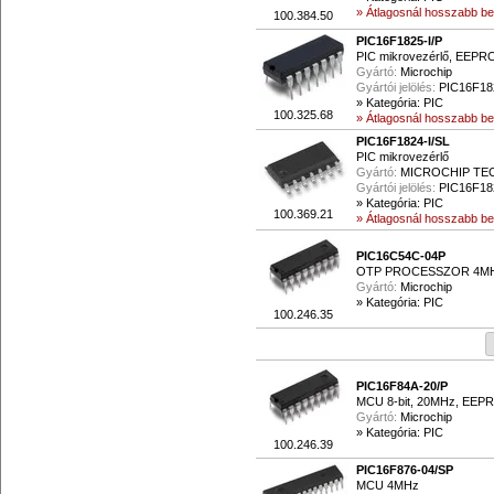
» Átlagosnál hosszabb beé
100.384.50
PIC16F1825-I/P
PIC mikrovezérlő, EEP
Gyártó:
Microchip
Gyártói jelölés:
PIC16F18
»
Kategória: PIC
100.325.68
» Átlagosnál hosszabb beé
PIC16F1824-I/SL
PIC mikrovezérlő
Gyártó:
MICROCHIP T
Gyártói jelölés:
PIC16F18
»
Kategória: PIC
100.369.21
» Átlagosnál hosszabb beé
PIC16C54C-04P
OTP PROCESSZOR 4M
Gyártó:
Microchip
»
Kategória: PIC
100.246.35
PIC16F84A-20/P
MCU 8-bit, 20MHz, EE
Gyártó:
Microchip
»
Kategória: PIC
100.246.39
PIC16F876-04/SP
MCU 4MHz