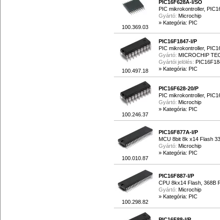
PIC16F628A-I/SO
PIC mikrokontroller, PIC
Gyártó:
Microchip
»
Kategória: PIC
100.369.03
PIC16F1847-I/P
PIC mikrokontroller, PI
Gyártó:
MICROCHIP T
Gyártói jelölés:
PIC16F18
»
Kategória: PIC
100.497.18
PIC16F628-20/P
PIC mikrokontroller, PIC
Gyártó:
Microchip
»
Kategória: PIC
100.246.37
PIC16F877A-I/P
MCU 8bit 8k x14 Flash 3
Gyártó:
Microchip
»
Kategória: PIC
100.010.87
PIC16F887-I/P
CPU 8kx14 Flash, 368B
Gyártó:
Microchip
»
Kategória: PIC
100.298.82
PIC16F88-I/P