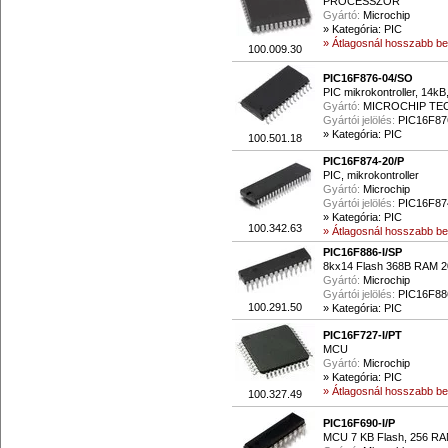
PROCESSZOR
Gyártó:
Microchip
»
Kategória: PIC
» Átlagosnál hosszabb beé
100.009.30
PIC16F876-04/SO
PIC mikrokontroller, 14k
Gyártó:
MICROCHIP T
Gyártói jelölés:
PIC16F87
»
Kategória: PIC
100.501.18
PIC16F874-20/P
PIC, mikrokontroller
Gyártó:
Microchip
Gyártói jelölés:
PIC16F87
»
Kategória: PIC
100.342.63
» Átlagosnál hosszabb beé
PIC16F886-I/SP
8kx14 Flash 368B RAM 
Gyártó:
Microchip
Gyártói jelölés:
PIC16F88
100.291.50
»
Kategória: PIC
PIC16F727-I/PT
MCU
Gyártó:
Microchip
»
Kategória: PIC
» Átlagosnál hosszabb beé
100.327.49
PIC16F690-I/P
MCU 7 KB Flash, 256 RAM