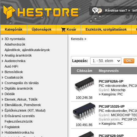
Kérdése van?
»
in
Kategóriák
Újdonságok
Kosár
Eszközök, szolgáltatások
3D nyomtatás
Keresés
»
Adathordozók
Ajándékok, ajándékutalványok
Analóg áramkörök
Lapozás:
Audiotechnika
Autó HiFi
Cikkszám
Megnevezés
Biztosítékok
Csatlakozók
PIC16F628A-I/P
Csomagolás és tárolás
PIC mikrokontroller, PIC
Digitális áramkörök
Gyártó:
Microchip
Diódák
»
Kategória: PIC
100.246.38
Elemek, Akkuk, Töltők
Ellenállások, Potméterek
PIC16F15325-I/P
Építőkészletek (KIT, Modul)
PIC mikrokontroller, PIC
Gyártó:
MICROCHIP T
Erősáramú szerelés
Gyártói jelölés:
PIC16F15
Fejlesztőeszközök
»
Kategória: PIC
100.491.86
Foglalatok
Hobbielektronika.hu
PIC16F628-04/P