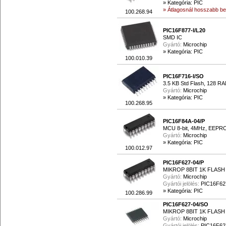
»
Kategória: PIC
» Átlagosnál hosszabb beé
100.268.94
PIC16F877-I/L20
SMD IC
Gyártó:
Microchip
»
Kategória: PIC
100.010.39
PIC16F716-I/SO
3.5 KB Std Flash, 128 RA
Gyártó:
Microchip
»
Kategória: PIC
100.268.95
PIC16F84A-04/P
MCU 8-bit, 4MHz, EEP
Gyártó:
Microchip
»
Kategória: PIC
100.012.97
PIC16F627-04/P
MIKROP 8BIT 1K FLASH
Gyártó:
Microchip
Gyártói jelölés:
PIC16F62
»
Kategória: PIC
100.286.99
PIC16F627-04/SO
MIKROP 8BIT 1K FLASH
Gyártó:
Microchip
Gyártói jelölés:
PIC16F62