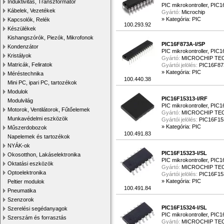
Induktivitás, Transzformátor
PIC mikrokontroller, PIC
Kábelek, Vezetékek
Gyártó:
Microchip
»
Kategória: PIC
Kapcsolók, Relék
100.293.92
Készülékek
Kishangszórók, Piezók, Mikrofonok
PIC16F873A-I/SP
Kondenzátor
PIC mikrokontroller, PIC
Kristályok
Gyártó:
MICROCHIP T
Matricák, Feliratok
Gyártói jelölés:
PIC16F87
»
Kategória: PIC
Méréstechnika
100.440.38
Mini PC, ipari PC, tartozékok
Modulok
PIC16F15313-I/RF
Modulvilág
PIC mikrokontroller, PIC
Motorok, Ventilátorok, Fűtőelemek
Gyártó:
MICROCHIP T
Munkavédelmi eszközök
Gyártói jelölés:
PIC16F15
»
Kategória: PIC
Műszerdobozok
100.491.83
Napelemek és tartozékok
NYÁK-ok
PIC16F15323-I/SL
Okosotthon, Lakáselektronika
PIC mikrokontroller, PIC
Oktatási eszközök
Gyártó:
MICROCHIP T
Optoelektronika
Gyártói jelölés:
PIC16F15
»
Kategória: PIC
Peltier modulok
100.491.84
Pneumatika
Szenzorok
PIC16F15324-I/SL
Szerelési segédanyagok
PIC mikrokontroller, PIC
Szerszám és forrasztás
Gyártó:
MICROCHIP T