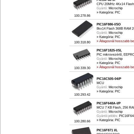
CPU 20MHz 4Kx14 Flash 
Gyártó:
Microchip
»
Kategória: PIC
100.278.86
PIC16F886-I/SO
8kx14 Flash 368B RAM 
Gyártó:
Microchip
»
Kategória: PIC
» Átlagosnál hosszabb beé
100.318.80
PIC16F1825-I/SL
PIC mikrovezérlő, EEP
Gyártó:
Microchip
»
Kategória: PIC
» Átlagosnál hosszabb beé
100.339.30
PIC16C505-04/P
MCU
Gyártó:
Microchip
»
Kategória: PIC
100.293.42
PIC16F648A-I/P
MCU 7 KB Flash, 256 RAM
Gyártó:
Microchip
Gyártói jelölés:
PIC16F64
»
Kategória: PIC
100.280.66
PIC16F871 I/L