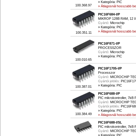
»
Kategória: PIC
100.368.97
» Átlagosnál hosszabb beé
PIC16F684-I/P
MIKROP 128B RAM, 12 I
Gyártó:
Microchip
»
Kategória: PIC
» Átlagosnál hosszabb beé
100.351.11
PIC16F871-I/P
PROCESSZOR
Gyártó:
Microchip
»
Kategória: PIC
100.010.65
PIC16F1705-I/P
Processzor
Gyártó:
MICROCHIP T
Gyártói jelölés:
PIC16F17
»
Kategória: PIC
100.387.01
PIC16F688-I/P
PIC mikrokontroller, 7
Gyártó:
MICROCHIP T
Gyártói jelölés:
PIC16F688
»
Kategória: PIC
100.384.49
» Átlagosnál hosszabb beé
PIC16F688-I/SL
PIC mikrokontroller, 7
Gyártó:
MICROCHIP T
»
Kategória: PIC