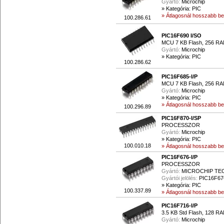
Gyártó:
Microchip
»
Kategória: PIC
» Átlagosnál hosszabb beé
100.286.61
PIC16F690 I/SO
MCU 7 KB Flash, 256 RAM
Gyártó:
Microchip
»
Kategória: PIC
100.286.62
PIC16F685-I/P
MCU 7 KB Flash, 256 RAM
Gyártó:
Microchip
»
Kategória: PIC
» Átlagosnál hosszabb beé
100.296.89
PIC16F870-I/SP
PROCESSZOR
Gyártó:
Microchip
»
Kategória: PIC
100.010.18
» Átlagosnál hosszabb beé
PIC16F676-I/P
PROCESSZOR
Gyártó:
MICROCHIP T
Gyártói jelölés:
PIC16F676
»
Kategória: PIC
100.337.89
» Átlagosnál hosszabb beé
PIC16F716-I/P
3.5 KB Std Flash, 128 RA
Gyártó:
Microchip