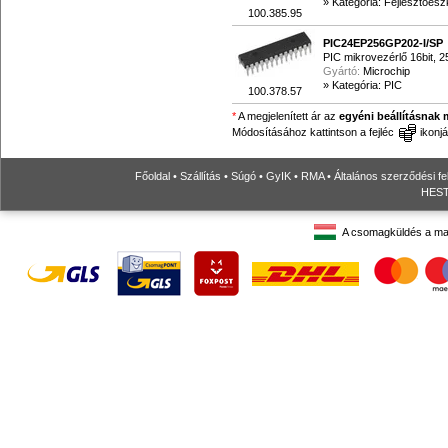
»
Kategória: Fejlesztőes
100.385.95
PIC24EP256GP202-I/SP
PIC mikrovezérlő 16bit, 
Gyártó:
Microchip
»
Kategória: PIC
100.378.57
*
A megjelenített ár az
egyéni beállításnak 
Módosításához kattintson a fejléc
ikonjá
Főoldal
•
Szállítás
•
Súgó
•
GyIK
•
RMA
•
Általános szerződési fe
HESTO
A csomagküldés a ma