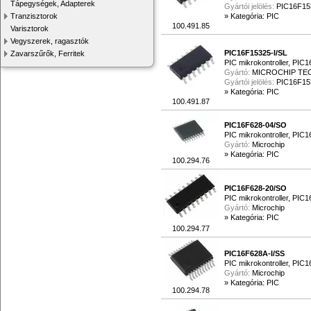
Tápegységek, Adapterek
Gyártói jelölés:
PIC16F15
Tranzisztorok
»
Kategória: PIC
100.491.85
Varisztorok
Vegyszerek, ragasztók
PIC16F15325-I/SL
Zavarszűrők, Ferritek
PIC mikrokontroller, PIC
Gyártó:
MICROCHIP T
Gyártói jelölés:
PIC16F15
»
Kategória: PIC
100.491.87
PIC16F628-04/SO
PIC mikrokontroller, PIC
Gyártó:
Microchip
»
Kategória: PIC
100.294.76
PIC16F628-20/SO
PIC mikrokontroller, PIC
Gyártó:
Microchip
»
Kategória: PIC
100.294.77
PIC16F628A-I/SS
PIC mikrokontroller, PI
Gyártó:
Microchip
»
Kategória: PIC
100.294.78