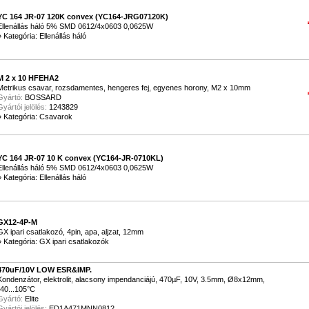
YC 164 JR-07 120K convex (YC164-JRG07120K)
Ellenállás háló 5% SMD 0612/4x0603 0,0625W
»
Kategória: Ellenállás háló
M 2 x 10 HFEHA2
Metrikus csavar, rozsdamentes, hengeres fej, egyenes horony, M2 x 10mm
Gyártó:
BOSSARD
Gyártói jelölés:
1243829
»
Kategória: Csavarok
YC 164 JR-07 10 K convex (YC164-JR-0710KL)
Ellenállás háló 5% SMD 0612/4x0603 0,0625W
»
Kategória: Ellenállás háló
GX12-4P-M
GX ipari csatlakozó, 4pin, apa, aljzat, 12mm
»
Kategória: GX ipari csatlakozók
470uF/10V LOW ESR&IMP.
Kondenzátor, elektrolit, alacsony impendanciájú, 470µF, 10V, 3.5mm, Ø8x12mm,
-40...105°C
Gyártó:
Elite
Gyártói jelölés:
ED1A471MNN0812