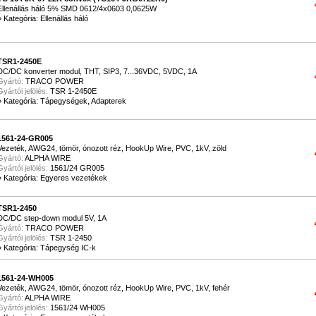
Ellenállás háló 5% SMD 0612/4x0603 0,0625W
»
Kategória: Ellenállás háló
TSR1-2450E
DC/DC konverter modul, THT, SIP3, 7...36VDC, 5VDC, 1A
Gyártó:
TRACO POWER
Gyártói jelölés:
TSR 1-2450E
»
Kategória: Tápegységek, Adapterek
1561-24-GR005
Vezeték, AWG24, tömör, ónozott réz, HookUp Wire, PVC, 1kV, zöld
Gyártó:
ALPHA WIRE
Gyártói jelölés:
1561/24 GR005
»
Kategória: Egyeres vezetékek
TSR1-2450
DC/DC step-down modul 5V, 1A
Gyártó:
TRACO POWER
Gyártói jelölés:
TSR 1-2450
»
Kategória: Tápegység IC-k
1561-24-WH005
Vezeték, AWG24, tömör, ónozott réz, HookUp Wire, PVC, 1kV, fehér
Gyártó:
ALPHA WIRE
Gyártói jelölés:
1561/24 WH005