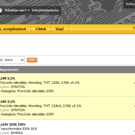
Belép
Kérdése van?
»
info@hestore.hu
T
, szolgáltatások
Cikkek
Súgó
Megnevezés
124R 0,1%
Precíziós ellenállás, fémréteg, THT, 124Ω, 0.5W, ±0.1%
Gyártó:
SYNTON
»
Kategória: Precíziós ellenállás (DIP)
124K 0,1%
Precíziós ellenállás, fémréteg, THT, 124kΩ, 0.5W, ±0.1%
Gyártó:
SYNTON
»
Kategória: Precíziós ellenállás (DIP)
1x24V 16VA 230V
Transzformátor EI54-18,8
Gyártó:
MYRRA