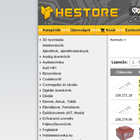
Kategóriák
Újdonságok
Kosár
Eszközök
3D nyomtatás
Keresés
»
Adathordozók
Ajándékok, ajándékutalványok
Analóg áramkörök
Lapozás:
Audiotechnika
Autó HiFi
Cikkszám
Biztosítékok
Csatlakozók
Csomagolás és tárolás
Digitális áramkörök
100.271.18
Diódák
Elemek, Akkuk, Töltők
Ellenállások, Potméterek
Építőkészletek (KIT, Modul)
Erősáramú szerelés
100.274.06
Fejlesztőeszközök
Foglalatok
Hobbielektronika.hu