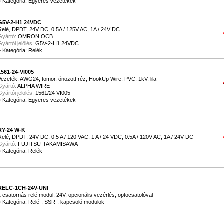
»
Kategória: Egyeres vezetékek
G5V-2-H1 24VDC
Relé, DPDT, 24V DC, 0.5A / 125V AC, 1A / 24V DC
Gyártó:
OMRON OCB
Gyártói jelölés:
G5V-2-H1 24VDC
»
Kategória: Relék
1561-24-VI005
Vezeték, AWG24, tömör, ónozott réz, HookUp Wire, PVC, 1kV, lila
Gyártó:
ALPHA WIRE
Gyártói jelölés:
1561/24 VI005
»
Kategória: Egyeres vezetékek
RY-24 W-K
Relé, DPDT, 24V DC, 0.5 A / 120 VAC, 1 A / 24 VDC, 0.5A / 120V AC, 1A / 24V DC
Gyártó:
FUJITSU-TAKAMISAWA
»
Kategória: Relék
RELC-1CH-24V-UNI
1 csatornás relé modul, 24V, opcionális vezérlés, optocsatolóval
»
Kategória: Relé-, SSR-, kapcsoló modulok