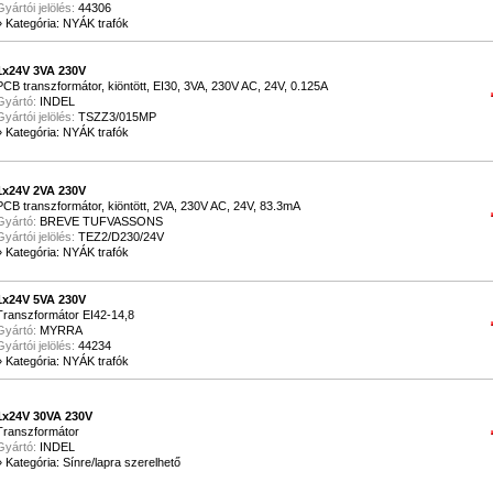
Gyártói jelölés:
44306
»
Kategória: NYÁK trafók
1x24V 3VA 230V
PCB transzformátor, kiöntött, EI30, 3VA, 230V AC, 24V, 0.125A
Gyártó:
INDEL
Gyártói jelölés:
TSZZ3/015MP
»
Kategória: NYÁK trafók
1x24V 2VA 230V
PCB transzformátor, kiöntött, 2VA, 230V AC, 24V, 83.3mA
Gyártó:
BREVE TUFVASSONS
Gyártói jelölés:
TEZ2/D230/24V
»
Kategória: NYÁK trafók
1x24V 5VA 230V
Transzformátor EI42-14,8
Gyártó:
MYRRA
Gyártói jelölés:
44234
»
Kategória: NYÁK trafók
1x24V 30VA 230V
Transzformátor
Gyártó:
INDEL
»
Kategória: Sínre/lapra szerelhető