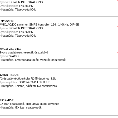
Gyártó:
POWER INTEGRATIONS
Gyártói jelölés:
TNY280PN
»
Kategória: Tápegység IC-k
TNY264PN
PMIC, AC/DC switcher, SMPS kontroller, 124...140kHz, DIP-8B
Gyártó:
POWER INTEGRATIONS
Gyártói jelölés:
TNY264PN
»
Kategória: Tápegység IC-k
WAGO 221-2411
Gyors csatlakozó, vezeték összekötő
Gyártó:
WAGO
»
Kategória: Gyorscsatlakozók, vezeték összekötők
RJ45B - BLUE
Törésgátló védőburkolat RJ45 dugóhoz, kék
Gyártói jelölés:
DS1124-03-PU 8P BLUE
»
Kategória: Telefon, hálózati, RJ csatlakozók
GX12-4P-F
GX ipari csatlakozó, 4pin, anya, dugó, egyenes
»
Kategória: GX ipari csatlakozók