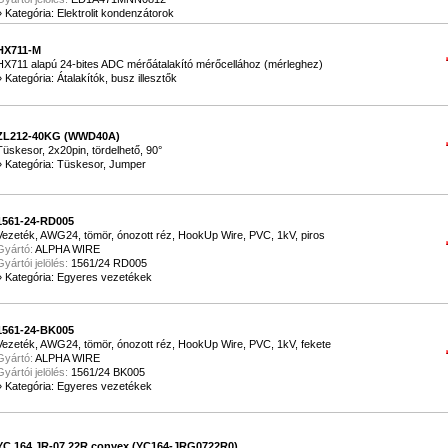
»
Kategória: Elektrolit kondenzátorok
HX711-M
HX711 alapú 24-bites ADC mérőátalakító mérőcellához (mérleghez)
»
Kategória: Átalakítók, busz illesztők
ZL212-40KG (WWD40A)
Tüskesor, 2x20pin, tördelhető, 90°
»
Kategória: Tüskesor, Jumper
1561-24-RD005
Vezeték, AWG24, tömör, ónozott réz, HookUp Wire, PVC, 1kV, piros
Gyártó:
ALPHA WIRE
Gyártói jelölés:
1561/24 RD005
»
Kategória: Egyeres vezetékek
1561-24-BK005
Vezeték, AWG24, tömör, ónozott réz, HookUp Wire, PVC, 1kV, fekete
Gyártó:
ALPHA WIRE
Gyártói jelölés:
1561/24 BK005
»
Kategória: Egyeres vezetékek
YC 164 JR-07 22R convex (YC164-JRG0722R0)