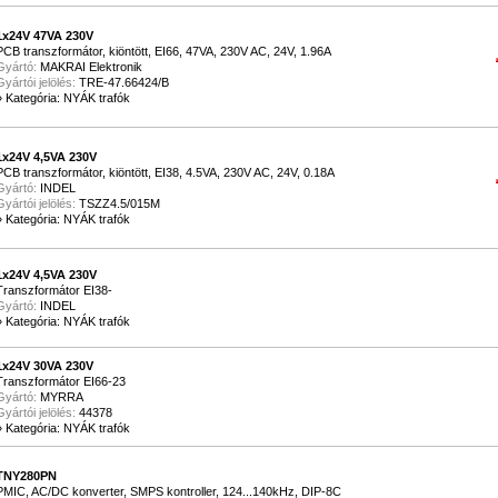
1x24V 47VA 230V
PCB transzformátor, kiöntött, EI66, 47VA, 230V AC, 24V, 1.96A
Gyártó:
MAKRAI Elektronik
Gyártói jelölés:
TRE-47.66424/B
»
Kategória: NYÁK trafók
1x24V 4,5VA 230V
PCB transzformátor, kiöntött, EI38, 4.5VA, 230V AC, 24V, 0.18A
Gyártó:
INDEL
Gyártói jelölés:
TSZZ4.5/015M
»
Kategória: NYÁK trafók
1x24V 4,5VA 230V
Transzformátor EI38-
Gyártó:
INDEL
»
Kategória: NYÁK trafók
1x24V 30VA 230V
Transzformátor EI66-23
Gyártó:
MYRRA
Gyártói jelölés:
44378
»
Kategória: NYÁK trafók
TNY280PN
PMIC, AC/DC konverter, SMPS kontroller, 124...140kHz, DIP-8C