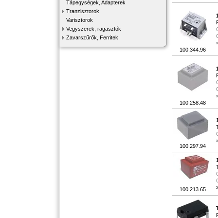
Tápegységek, Adapterek
Tranzisztorok
Varisztorok
Vegyszerek, ragasztók
Zavarszűrők, Ferritek
100.344.96
100.258.48
100.297.94
100.213.65