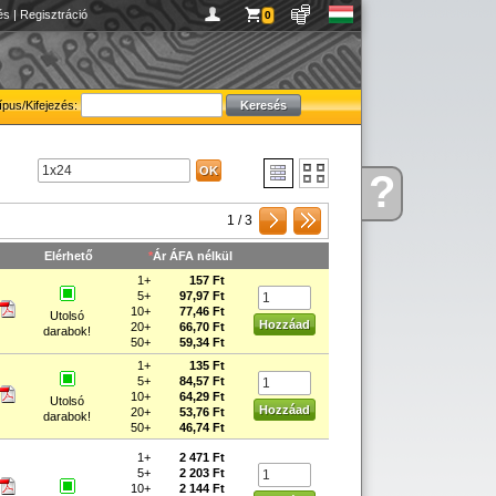
és
|
Regisztráció
0
ípus/Kifejezés:
?
Kérdése
van
1 / 3
Elérhető
*
Ár ÁFA nélkül
1+
157 Ft
5+
97,97 Ft
10+
77,46 Ft
Utolsó
20+
66,70 Ft
darabok!
50+
59,34 Ft
1+
135 Ft
5+
84,57 Ft
10+
64,29 Ft
Utolsó
20+
53,76 Ft
darabok!
50+
46,74 Ft
1+
2 471 Ft
5+
2 203 Ft
10+
2 144 Ft