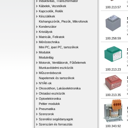
Induktivitás, Transzformátor
Kábelek, Vezetékek
100.213.57
Kapcsolók, Relék
Készülékek
Kishangszórók, Piezók, Mikrofonok
Kondenzátor
Kristályok
Matricák, Feliratok
100.258.59
Méréstechnika
Mini PC, ipari PC, tartozékok
Modulok
Modulvilág
Motorok, Ventilátorok, Fűtőelemek
Munkavédelmi eszközök
100.213.23
Műszerdobozok
Napelemek és tartozékok
NYÁK-ok
Okosotthon, Lakáselektronika
Oktatási eszközök
100.213.35
Optoelektronika
Peltier modulok
Pneumatika
Szenzorok
Szerelési segédanyagok
Szerszám és forrasztás
100.343.92