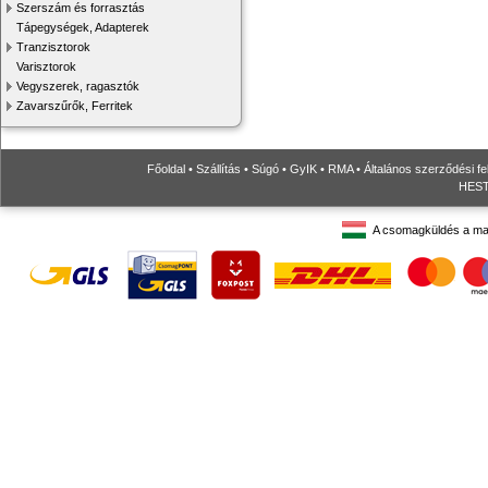
Szerszám és forrasztás
Tápegységek, Adapterek
Tranzisztorok
Varisztorok
Vegyszerek, ragasztók
Zavarszűrők, Ferritek
Főoldal
•
Szállítás
•
Súgó
•
GyIK
•
RMA
•
Általános szerződési fe
HESTO
A csomagküldés a ma