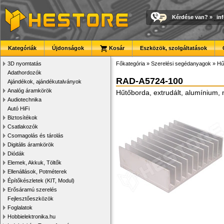
Kérdése van?
»
in
Kategóriák
Újdonságok
Kosár
Eszközök, szolgáltatások
3D nyomtatás
Főkategória
»
Szerelési segédanyagok
»
Hű
Adathordozók
RAD-A5724-100
Ajándékok, ajándékutalványok
Analóg áramkörök
Hűtőborda, extrudált, alumínium
Audiotechnika
Autó HiFi
Biztosítékok
Csatlakozók
Csomagolás és tárolás
Digitális áramkörök
Diódák
Elemek, Akkuk, Töltők
Ellenállások, Potméterek
Építőkészletek (KIT, Modul)
Erősáramú szerelés
Fejlesztőeszközök
Foglalatok
Hobbielektronika.hu