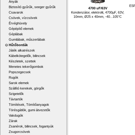
Anyák
ESP
Biztosító gyűrűk, seeger gyűrűk
4700 uF/63V
Kondenzátor, elektrolit, 4700µF, 63V,
Csavarok
10mm, Ø25 x 40mm, -40...105°C
Csövek, vízcsövek
Érvéghüvely
Gépépítő elemek
Géplábak
Gumilábak, műszerlábak
Hűtőbordák
Játék alkatrészek
Kábelkötegelők, bilincsek
Készletek, szettek
Menetes tekerőgombok
Popszegecsek
Rugók
Sarok elemek
Szállító kerekek, görgők
Szigetelők
Távtartók
Tömítések, Tömítőanyagok
Törésgátlók, gumi átvezetők
Vakdugók
Zárak
Zsanérok, bilincsek, fogantyúk
Zsugorcsövek