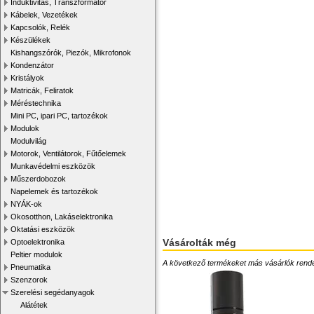
Induktivitás, Transzformátor
Kábelek, Vezetékek
Kapcsolók, Relék
Készülékek
Kishangszórók, Piezók, Mikrofonok
Kondenzátor
Kristályok
Matricák, Feliratok
Méréstechnika
Mini PC, ipari PC, tartozékok
Modulok
Modulvilág
Motorok, Ventilátorok, Fűtőelemek
Munkavédelmi eszközök
Műszerdobozok
Napelemek és tartozékok
NYÁK-ok
Okosotthon, Lakáselektronika
Oktatási eszközök
Vásárolták még
Optoelektronika
Peltier modulok
A következő termékeket más vásárlók rendelték
Pneumatika
Szenzorok
Szerelési segédanyagok
Alátétek