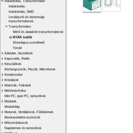
Induktivitás, Transzformátor
Induktivitás
Induktivitás, SMD
Leválasztó és biztonsági
transzformátorok
Transzformátor
Mérő és átalakító transzformátorok
NYÁK trafók
Sínre/lapra szerelhető
Toroid
Kábelek, Vezetékek
Kapcsolók, Relék
Készülékek
Kishangszórók, Piezók, Mikrofonok
Kondenzátor
Kristályok
Matricák, Feliratok
Méréstechnika
Mini PC, ipari PC, tartozékok
Modulok
Modulvilág
Motorok, Ventilátorok, Fűtőelemek
Munkavédelmi eszközök
Műszerdobozok
Napelemek és tartozékok