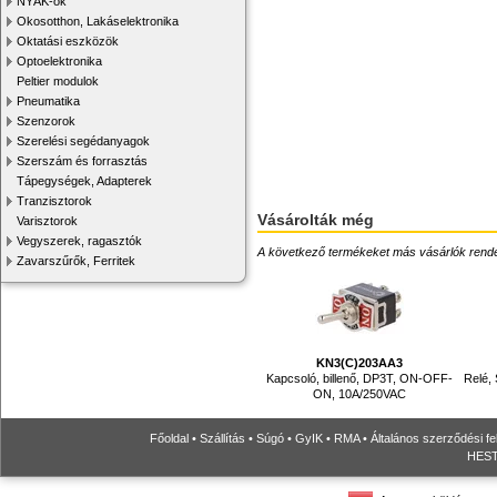
NYÁK-ok
Okosotthon, Lakáselektronika
Oktatási eszközök
Optoelektronika
Peltier modulok
Pneumatika
Szenzorok
Szerelési segédanyagok
Szerszám és forrasztás
Tápegységek, Adapterek
Tranzisztorok
Vásárolták még
Varisztorok
Vegyszerek, ragasztók
A következő termékeket más vásárlók rendelték
Zavarszűrők, Ferritek
KN3(C)203AA3
Kapcsoló, billenő, DP3T, ON-OFF-
Relé,
ON, 10A/250VAC
Főoldal
•
Szállítás
•
Súgó
•
GyIK
•
RMA
•
Általános szerződési fe
HESTO