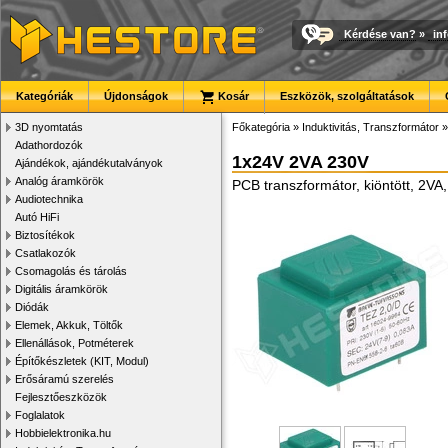
Kérdése van?
»
in
Kategóriák
Újdonságok
Kosár
Eszközök, szolgáltatások
3D nyomtatás
Főkategória
»
Induktivitás, Transzformátor
Adathordozók
1x24V 2VA 230V
Ajándékok, ajándékutalványok
Analóg áramkörök
PCB transzformátor, kiöntött, 2V
Audiotechnika
Autó HiFi
Biztosítékok
Csatlakozók
Csomagolás és tárolás
Digitális áramkörök
Diódák
Elemek, Akkuk, Töltők
Ellenállások, Potméterek
Építőkészletek (KIT, Modul)
Erősáramú szerelés
Fejlesztőeszközök
Foglalatok
Hobbielektronika.hu