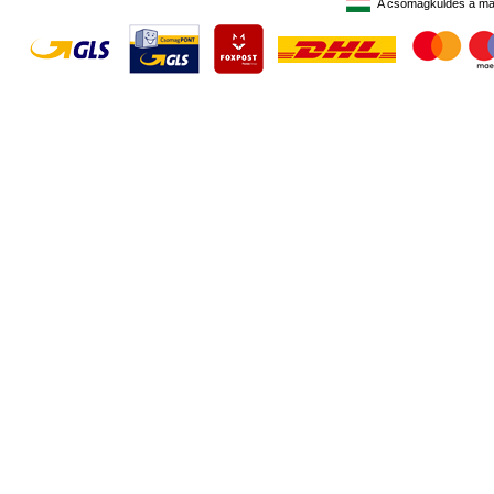
A csomagküldés a ma