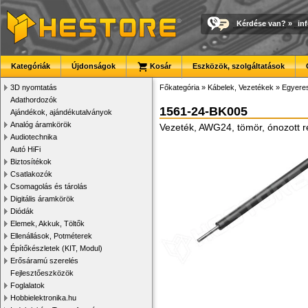
Kérdése van?
»
in
Kategóriák
Újdonságok
Kosár
Eszközök, szolgáltatások
3D nyomtatás
Főkategória
»
Kábelek, Vezetékek
»
Egyere
Adathordozók
1561-24-BK005
Ajándékok, ajándékutalványok
Analóg áramkörök
Vezeték, AWG24, tömör, ónozott r
Audiotechnika
Autó HiFi
Biztosítékok
Csatlakozók
Csomagolás és tárolás
Digitális áramkörök
Diódák
Elemek, Akkuk, Töltők
Ellenállások, Potméterek
Építőkészletek (KIT, Modul)
Erősáramú szerelés
Fejlesztőeszközök
Foglalatok
Hobbielektronika.hu