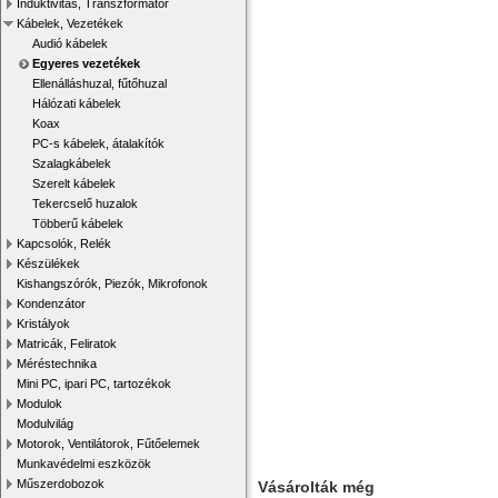
Induktivitás, Transzformátor
Kábelek, Vezetékek
Audió kábelek
Egyeres vezetékek
Ellenálláshuzal, fűtőhuzal
Hálózati kábelek
Koax
PC-s kábelek, átalakítók
Szalagkábelek
Szerelt kábelek
Tekercselő huzalok
Többerű kábelek
Kapcsolók, Relék
Készülékek
Kishangszórók, Piezók, Mikrofonok
Kondenzátor
Kristályok
Matricák, Feliratok
Méréstechnika
Mini PC, ipari PC, tartozékok
Modulok
Modulvilág
Motorok, Ventilátorok, Fűtőelemek
Munkavédelmi eszközök
Műszerdobozok
Vásárolták még