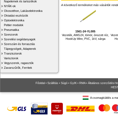
Napelemek és tartozékok
A következő termékeket más vásárlók rendelték
NYÁK-ok
Okosotthon, Lakáselektronika
Oktatási eszközök
Optoelektronika
Peltier modulok
Pneumatika
1561-24-YL005
Szenzorok
Vezeték, AWG24, tömör, ónozott réz,
Vezet
HookUp Wire, PVC, 1kV, sárga
Ho
Szerelési segédanyagok
Szerszám és forrasztás
Tápegységek, Adapterek
Tranzisztorok
Varisztorok
Vegyszerek, ragasztók
Zavarszűrők, Ferritek
Főoldal
•
Szállítás
•
Súgó
•
GyIK
•
RMA
•
Általános szerződési fe
HESTO
A csomagküldés a ma