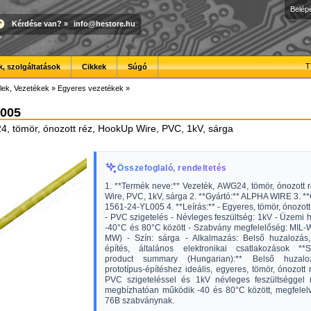
Belép
Kérdése van?
»
info@hestore.hu
T
, szolgáltatások
Cikkek
Súgó
lek, Vezetékek
»
Egyeres vezetékek
»
L005
, tömör, ónozott réz, HookUp Wire, PVC, 1kV, sárga
Összefoglaló, rendeltetés
1. **Termék neve:** Vezeték, AWG24, tömör, ónozott 
Wire, PVC, 1kV, sárga 2. **Gyártó:** ALPHA WIRE 3. *
1561-24-YL005 4. **Leírás:** - Egyeres, tömör, ónozott
- PVC szigetelés - Névleges feszültség: 1kV - Üzemi 
-40°C és 80°C között - Szabvány megfelelőség: MIL-
MW) - Szín: sárga - Alkalmazás: Belső huzalozás, 
építés, általános elektronikai csatlakozások **Sa
product summary (Hungarian):** Belső huzal
prototípus-építéshez ideális, egyeres, tömör, ónozott 
PVC szigeteléssel és 1kV névleges feszültséggel r
megbízhatóan működik -40 és 80°C között, megfelel
76B szabványnak.