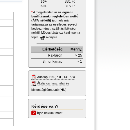
30+
331
Ft
60+
316
Ft
*
A megjelenített ár az
egyéni
beállításnak megfelelően nettó
(ÁFA nélküli) ár
, mely már
tartalmazza az esetleges egyedi
kedvezményt, szállítási költség
nélkül. Módosításához kattintson a
fejléc
ikonjára.
Elérhetőség
Menny.
Raktáron
> 25
3 munkanap
> 1
Adatlap, EN (PDF, 141 KB)
Általános használati és
biztonsági útmutató (HU)
Kérdése van?
Írjon nekünk most!