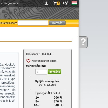
és
|
Regisztráció
0
ípus/Kifejezés:
?
Kérdése
van
Cikkszám:
100.458.49
Kedvencekhez adom
réz, HookUp
Mennyiség (m):
*Cikkszám:**
 réz vezeték
hőmérséklet:
W-76B (Type
Gyűjtőcsomagolás:
prototípus-
30 m / tekercs
les-driving
ozáshoz és
Egységár ÁFA nélkül
réz vezeték.
endelkezik,
1+
566
Ft
ve a MIL-W-
5+
376
Ft
10+
348
Ft