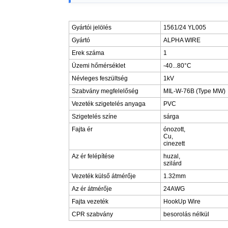
Gyártói jelölés
1561/24 YL005
Gyártó
ALPHA WIRE
Erek száma
1
Üzemi hőmérséklet
-40...80°C
Névleges feszültség
1kV
Szabvány megfelelőség
MIL-W-76B (Type MW)
Vezeték szigetelés anyaga
PVC
Szigetelés színe
sárga
Fajta ér
ónozott,
Cu,
cinezett
Az ér felépítése
huzal,
szilárd
Vezeték külső átmérője
1.32mm
Az ér átmérője
24AWG
Fajta vezeték
HookUp Wire
CPR szabvány
besorolás nélkül