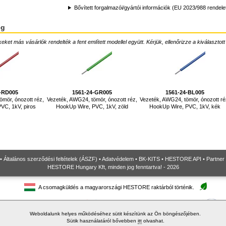
Bővített forgalmazói/gyártói információk (EU 2023/988 rendele
ég
ket más vásárlók rendelték a fent említett modellel együtt. Kérjük, ellenőrizze a kiválasztott
4-RD005
1561-24-GR005
1561-24-BL005
mör, ónozott réz,
Vezeték, AWG24, tömör, ónozott réz,
Vezeték, AWG24, tömör, ónozott ré
VC, 1kV, piros
HookUp Wire, PVC, 1kV, zöld
HookUp Wire, PVC, 1kV, kék
•
Általános szerződési feltételek (ÁSZF)
•
Adatvédelem
•
BK-KITS
•
HESTORE API
•
Partner
HESTORE Hungary Kft, minden jog fenntartva! - 2026
A csomagküldés a magyarországi HESTORE raktárból történik.
Weboldalunk helyes működéséhez sütit készítünk az Ön böngészőjében.
Sütik használatáról bővebben
itt
olvashat.