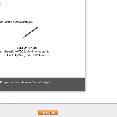
t)
 termékek kompatibilitását.
1561-24-BK005
z,
Vezeték, AWG24, tömör, ónozott réz,
HookUp Wire, PVC, 1kV, fekete
 Program
•
Visszahívás
•
Elérhetőségek