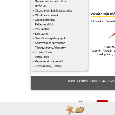
Napelemek és tartozékok
NYÁK-ok
Okosotthon, Lakáselektronika
Vásárolták m
Oktatási eszközök
Optoelektronika
A következő terméke
Peltier modulok
Pneumatika
Szenzorok
Szerelési segédanyagok
Szerszám és forrasztás
1561-2
Tápegységek, Adapterek
Vezeték, AWG24, tö
Tranzisztorok
HookUp Wire, P
Varisztorok
Vegyszerek, ragasztók
Zavarszűrők, Ferritek
Főoldal
•
Szállítás
•
Súgó
•
GyIK
•
RMA