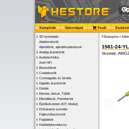
Kategóriák
Újdonságok
Kosár
Eszközök
3D nyomtatás
Főkategória
»
Kábe
Adathordozók
1561-24-Y
Ajándékok, ajándékutalványok
Analóg áramkörök
Vezeték, AWG24
Audiotechnika
Autó HiFi
Biztosítékok
Csatlakozók
Csomagolás és tárolás
Digitális áramkörök
Diódák
Elemek, Akkuk, Töltők
Ellenállások, Potméterek
Építőkészletek (KIT, Modul)
Erősáramú szerelés
Fejlesztőeszközök
Foglalatok
Hobbielektronika.hu