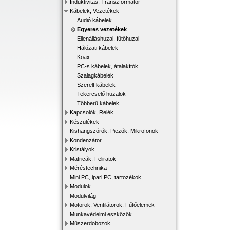
Induktivitás, Transzformátor
Kábelek, Vezetékek
Audió kábelek
Egyeres vezetékek
Ellenálláshuzal, fűtőhuzal
Hálózati kábelek
Koax
PC-s kábelek, átalakítók
Szalagkábelek
Szerelt kábelek
Tekercselő huzalok
Többerű kábelek
Kapcsolók, Relék
Készülékek
Kishangszórók, Piezók, Mikrofonok
Kondenzátor
Kristályok
Matricák, Feliratok
Méréstechnika
Mini PC, ipari PC, tartozékok
Modulok
Modulvilág
Motorok, Ventilátorok, Fűtőelemek
Munkavédelmi eszközök
Műszerdobozok