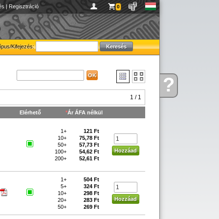
és
|
Regisztráció
0
ípus/Kifejezés:
?
Kérdése
van
1 / 1
Elérhető
*
Ár ÁFA nélkül
1+
121 Ft
10+
75,78 Ft
50+
57,73 Ft
100+
54,62 Ft
200+
52,61 Ft
1+
504 Ft
5+
324 Ft
10+
298 Ft
20+
283 Ft
50+
269 Ft