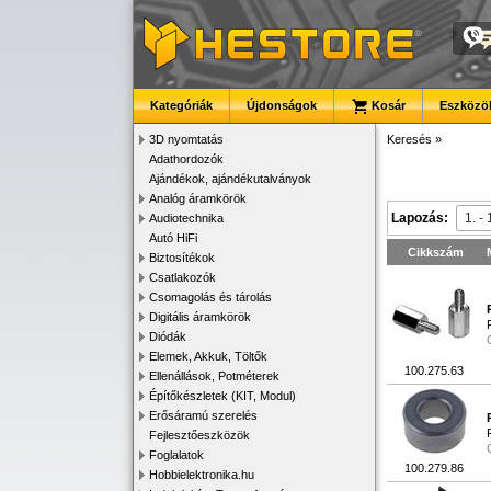
Kategóriák
Újdonságok
Kosár
Eszközök
3D nyomtatás
Keresés
»
Adathordozók
Ajándékok, ajándékutalványok
Analóg áramkörök
Lapozás:
Audiotechnika
Autó HiFi
Cikkszám
Biztosítékok
Csatlakozók
Csomagolás és tárolás
Digitális áramkörök
Diódák
Elemek, Akkuk, Töltők
100.275.63
Ellenállások, Potméterek
Építőkészletek (KIT, Modul)
Erősáramú szerelés
Fejlesztőeszközök
Foglalatok
100.279.86
Hobbielektronika.hu