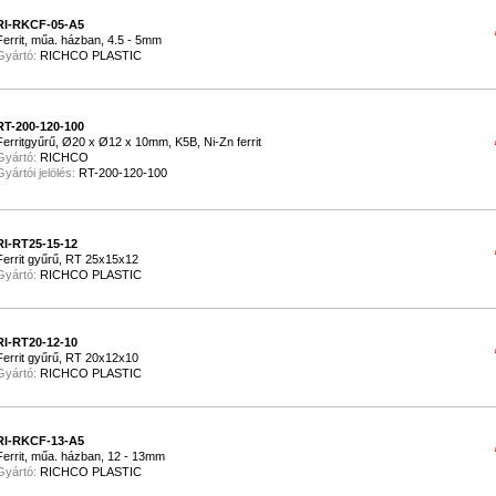
RI-RKCF-05-A5
Ferrit, műa. házban, 4.5 - 5mm
Gyártó:
RICHCO PLASTIC
RT-200-120-100
Ferritgyűrű, Ø20 x Ø12 x 10mm, K5B, Ni-Zn ferrit
Gyártó:
RICHCO
Gyártói jelölés:
RT-200-120-100
RI-RT25-15-12
Ferrit gyűrű, RT 25x15x12
Gyártó:
RICHCO PLASTIC
RI-RT20-12-10
Ferrit gyűrű, RT 20x12x10
Gyártó:
RICHCO PLASTIC
RI-RKCF-13-A5
Ferrit, műa. házban, 12 - 13mm
Gyártó:
RICHCO PLASTIC