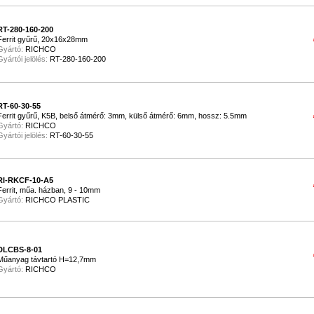
RT-280-160-200
Ferrit gyűrű, 20x16x28mm
Gyártó:
RICHCO
Gyártói jelölés:
RT-280-160-200
RT-60-30-55
Ferrit gyűrű, K5B, belső átmérő: 3mm, külső átmérő: 6mm, hossz: 5.5mm
Gyártó:
RICHCO
Gyártói jelölés:
RT-60-30-55
RI-RKCF-10-A5
Ferrit, műa. házban, 9 - 10mm
Gyártó:
RICHCO PLASTIC
DLCBS-8-01
Műanyag távtartó H=12,7mm
Gyártó:
RICHCO