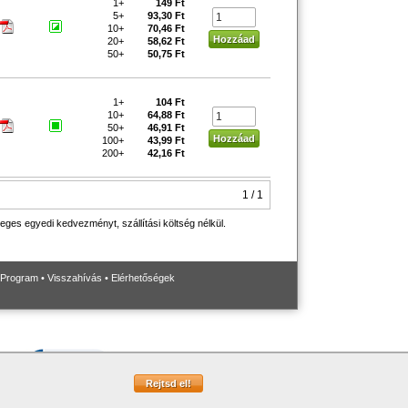
1+
149 Ft
5+
93,30 Ft
10+
70,46 Ft
20+
58,62 Ft
50+
50,75 Ft
1+
104 Ft
10+
64,88 Ft
50+
46,91 Ft
100+
43,99 Ft
200+
42,16 Ft
1 / 1
eges egyedi kedvezményt, szállítási költség nélkül.
 Program
•
Visszahívás
•
Elérhetőségek