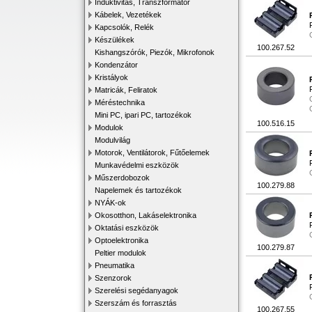
Induktivitás, Transzformátor
Kábelek, Vezetékek
Kapcsolók, Relék
Készülékek
100.267.52
Kishangszórók, Piezók, Mikrofonok
Kondenzátor
Kristályok
Matricák, Feliratok
Méréstechnika
Mini PC, ipari PC, tartozékok
100.516.15
Modulok
Modulvilág
Motorok, Ventilátorok, Fűtőelemek
Munkavédelmi eszközök
Műszerdobozok
100.279.88
Napelemek és tartozékok
NYÁK-ok
Okosotthon, Lakáselektronika
Oktatási eszközök
Optoelektronika
100.279.87
Peltier modulok
Pneumatika
Szenzorok
Szerelési segédanyagok
Szerszám és forrasztás
100.267.55