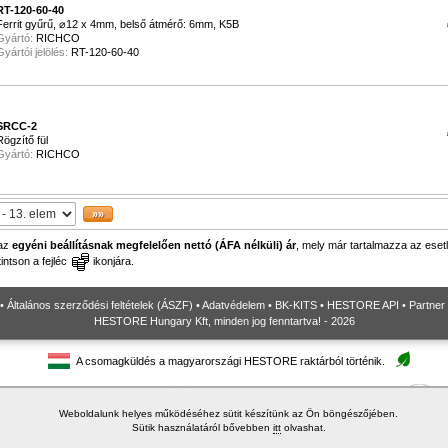
RT-120-60-40
Ferrit gyűrű, ⌀12 x 4mm, belső átmérő: 6mm, K5B
Gyártó:
RICHCO
Gyártói jelölés:
RT-120-60-40
SRCC-2
Rögzítő fül
Gyártó:
RICHCO
 az
egyéni beállításnak megfelelően nettó (ÁFA nélküli) ár
, mely már tartalmazza az esetl
ntson a fejléc
ikonjára.
•
Általános szerződési feltételek (ÁSZF)
•
Adatvédelem
•
BK-KITS
•
HESTORE API
•
Partner
HESTORE Hungary Kft, minden jog fenntartva! - 2026
A csomagküldés a magyarországi HESTORE raktárból történik.
Weboldalunk helyes működéséhez sütit készítünk az Ön böngészőjében.
Sütik használatáról bővebben
itt
olvashat.