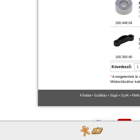
100.448.04
100.393.90
Következő:
*
A megjelenített ár
Módosításához katti
Főoldal
•
Szállítás
•
Súgó
•
GyIK
•
RMA