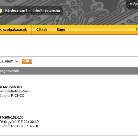
Belép
Kérdése van?
»
info@hestore.hu
T
, szolgáltatások
Cikkek
Súgó
Megnevezés
RI M2,5x05 KB
Fém távtartó H=5mm
Gyártó:
RICHCO
RT-205-102-100
Ferrit gyűrű, RT 20x10x10
Gyártó:
RICHCO PLASTIC