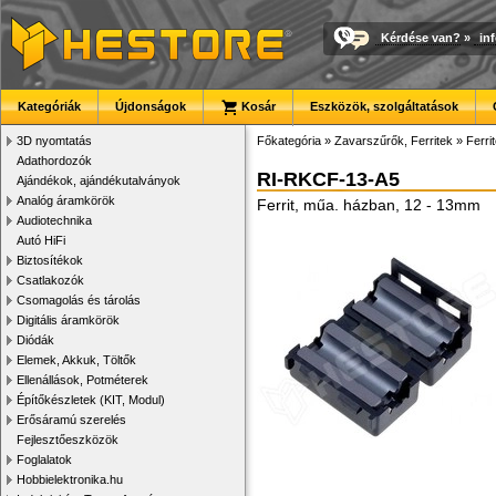
Kérdése van?
»
in
Kategóriák
Újdonságok
Kosár
Eszközök, szolgáltatások
3D nyomtatás
Főkategória
»
Zavarszűrők, Ferritek
»
Ferri
Adathordozók
RI-RKCF-13-A5
Ajándékok, ajándékutalványok
Analóg áramkörök
Ferrit, műa. házban, 12 - 13mm
Audiotechnika
Autó HiFi
Biztosítékok
Csatlakozók
Csomagolás és tárolás
Digitális áramkörök
Diódák
Elemek, Akkuk, Töltők
Ellenállások, Potméterek
Építőkészletek (KIT, Modul)
Erősáramú szerelés
Fejlesztőeszközök
Foglalatok
Hobbielektronika.hu