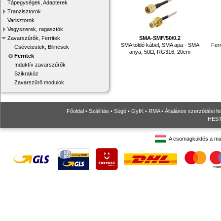
Tápegységek, Adapterek
Tranzisztorok
Varisztorok
Vegyszerek, ragasztók
Zavarszűrők, Ferritek
SMA-SMF/50/0.2
SMA toldó kábel, SMA apa - SMA
Fer
Csévetestek, Bilincsek
anya, 50Ω, RG316, 20cm
Ferritek
Induktív zavarszűrők
Szikraköz
Zavarszűrő modulok
Főoldal
•
Szállítás
•
Súgó
•
GyIK
•
RMA
•
Általános szerződési fe
HESTO
A csomagküldés a ma