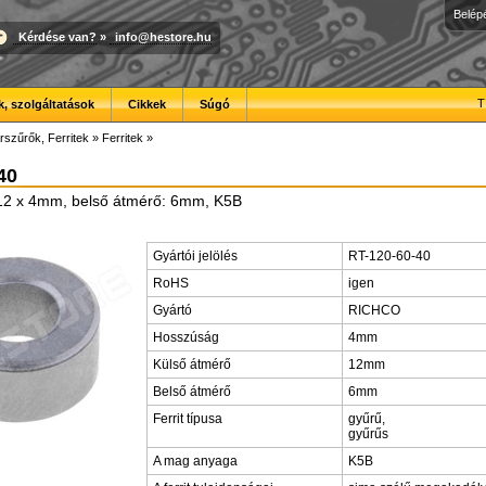
Belép
Kérdése van?
»
info@hestore.hu
T
, szolgáltatások
Cikkek
Súgó
rszűrők, Ferritek
»
Ferritek
»
40
⌀12 x 4mm, belső átmérő: 6mm, K5B
Gyártói jelölés
RT-120-60-40
RoHS
igen
Gyártó
RICHCO
Hosszúság
4mm
Külső átmérő
12mm
Belső átmérő
6mm
Ferrit típusa
gyűrű,
gyűrűs
A mag anyaga
K5B