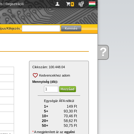
és
|
Regisztráció
0
ípus/Kifejezés:
?
Kérdése
van
Cikkszám:
100.448.04
Kedvencekhez adom
Mennyiség (db):
Egységár ÁFA nélkül
1+
149
Ft
5+
93,30
Ft
10+
70,46
Ft
20+
58,62
Ft
50+
50,75
Ft
*
A megjelenített ár az
egyéni