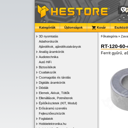
Kategóriák
Újdonságok
Kosár
Eszközök
3D nyomtatás
Főkategória
»
Zava
Adathordozók
RT-120-60-
Ajándékok, ajándékutalványok
Analóg áramkörök
Ferrit gyűrű, 
Audiotechnika
Autó HiFi
Biztosítékok
Csatlakozók
Csomagolás és tárolás
Digitális áramkörök
Diódák
Elemek, Akkuk, Töltők
Ellenállások, Potméterek
Építőkészletek (KIT, Modul)
Erősáramú szerelés
Fejlesztőeszközök
Foglalatok
Hobbielektronika.hu