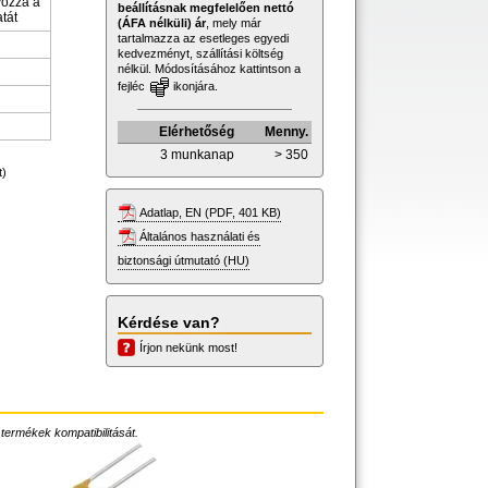
yozza a
beállításnak megfelelően nettó
tát
(ÁFA nélküli) ár
, mely már
tartalmazza az esetleges egyedi
kedvezményt, szállítási költség
nélkül. Módosításához kattintson a
fejléc
ikonjára.
Elérhetőség
Menny.
3 munkanap
> 350
t)
Adatlap, EN (PDF, 401 KB)
Általános használati és
biztonsági útmutató (HU)
Kérdése van?
Írjon nekünk most!
 termékek kompatibilitását.