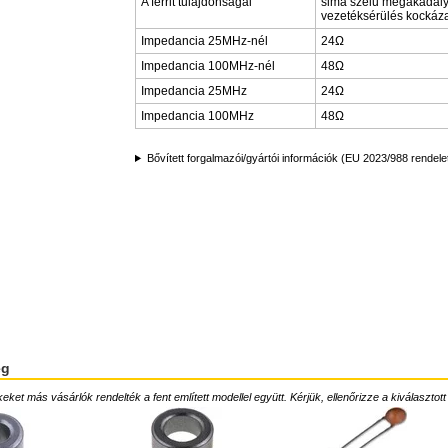
A ferrit tulajdonságai
sima szélű megakadál
vezetéksérülés kockáza
Impedancia 25MHz-nél
24Ω
Impedancia 100MHz-nél
48Ω
Impedancia 25MHz
24Ω
Impedancia 100MHz
48Ω
Bővített forgalmazói/gyártói információk (EU 2023/988 rendele
ég
ket más vásárlók rendelték a fent említett modellel együtt. Kérjük, ellenőrizze a kiválasztott