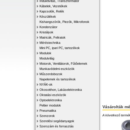
Induktivitás, Transzformátor
Kábelek, Vezetékek
Kapcsolók, Relék
Készülékek
Kishangszórók, Piezók, Mikrofonok
Kondenzátor
Kristályok
Matricák, Feliratok
Méréstechnika
Mini PC, ipari PC, tartozékok
Modulok
Modulvilág
Motorok, Ventilátorok, Fűtőelemek
Munkavédelmi eszközök
Műszerdobozok
Napelemek és tartozékok
NYÁK-ok
Okosotthon, Lakáselektronika
Oktatási eszközök
Optoelektronika
Peltier modulok
Vásárolták m
Pneumatika
A következő terméke
Szenzorok
Szerelési segédanyagok
Szerszám és forrasztás