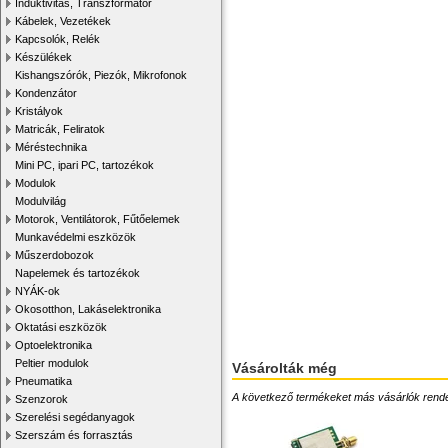
Induktivitás, Transzformátor
Kábelek, Vezetékek
Kapcsolók, Relék
Készülékek
Kishangszórók, Piezók, Mikrofonok
Kondenzátor
Kristályok
Matricák, Feliratok
Méréstechnika
Mini PC, ipari PC, tartozékok
Modulok
Modulvilág
Motorok, Ventilátorok, Fűtőelemek
Munkavédelmi eszközök
Műszerdobozok
Napelemek és tartozékok
NYÁK-ok
Okosotthon, Lakáselektronika
Oktatási eszközök
Optoelektronika
Peltier modulok
Vásárolták még
Pneumatika
A következő termékeket más vásárlók rendelték
Szenzorok
Szerelési segédanyagok
Szerszám és forrasztás