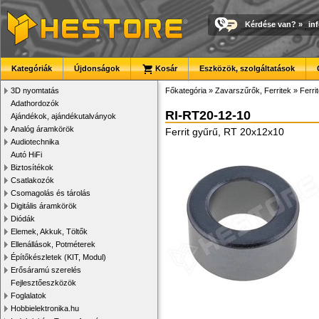
Kérdése van?
»
in
Kategóriák
Újdonságok
Kosár
Eszközök, szolgáltatások
3D nyomtatás
Főkategória
»
Zavarszűrők, Ferritek
»
Ferri
Adathordozók
RI-RT20-12-10
Ajándékok, ajándékutalványok
Analóg áramkörök
Ferrit gyűrű, RT 20x12x10
Audiotechnika
Autó HiFi
Biztosítékok
Csatlakozók
Csomagolás és tárolás
Digitális áramkörök
Diódák
Elemek, Akkuk, Töltők
Ellenállások, Potméterek
Építőkészletek (KIT, Modul)
Erősáramú szerelés
Fejlesztőeszközök
Foglalatok
Hobbielektronika.hu