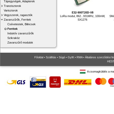
Tápegységek, Adapterek
Tranzisztorok
Varisztorok
E32-900T20D-V8
Vegyszerek, ragasztók
LoRa modul, 862...931MHz, 100mW,
SMA
SX1276
Zavarszűrők, Ferritek
Csévetestek, Bilincsek
Ferritek
Induktív zavarszűrők
Szikraköz
Zavarszűrő modulok
Főoldal
•
Szállítás
•
Súgó
•
GyIK
•
RMA
•
Általános szerződési fe
HESTO
A csomagküldés a ma