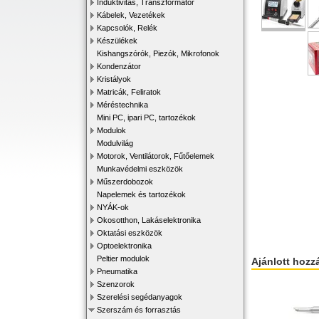
Induktivitás, Transzformátor
Kábelek, Vezetékek
Kapcsolók, Relék
Készülékek
Kishangszórók, Piezók, Mikrofonok
Kondenzátor
Kristályok
Matricák, Feliratok
Méréstechnika
Mini PC, ipari PC, tartozékok
Modulok
Modulvilág
Motorok, Ventilátorok, Fűtőelemek
Munkavédelmi eszközök
Műszerdobozok
Napelemek és tartozékok
NYÁK-ok
Okosotthon, Lakáselektronika
Oktatási eszközök
Optoelektronika
Peltier modulok
Ajánlott hozz
Pneumatika
Szenzorok
Szerelési segédanyagok
Szerszám és forrasztás