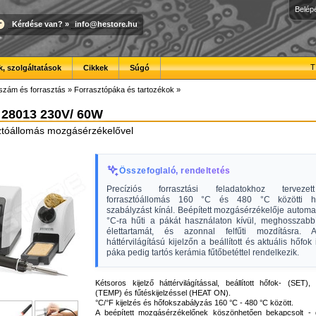
Belép
Kérdése van?
»
info@hestore.hu
T
, szolgáltatások
Cikkek
Súgó
szám és forrasztás
»
Forrasztópáka és tartozékok
»
 28013 230V/ 60W
asztóállomás mozgásérzékelővel
Összefoglaló, rendeltetés
Precíziós forrasztási feladatokhoz tervezett
forrasztóállomás 160 °C és 480 °C közötti hő
szabályzást kínál. Beépített mozgásérzékelője autom
°C-ra hűti a pákát használaton kívül, meghosszabb
élettartamát, és azonnal felfűti mozdításra. A
háttérvilágítású kijelzőn a beállított és aktuális hőfok 
páka pedig tartós kerámia fűtőbetéttel rendelkezik.
Kétsoros kijelző háttérvilágítással, beállított hőfok- (SET),
(TEMP) és fűtéskijelzéssel (HEAT ON).
°C/°F kijelzés és hőfokszabályzás 160 °C - 480 °C között.
A beépített mozgásérzékelőnek köszönhetően bekapcsolt - 