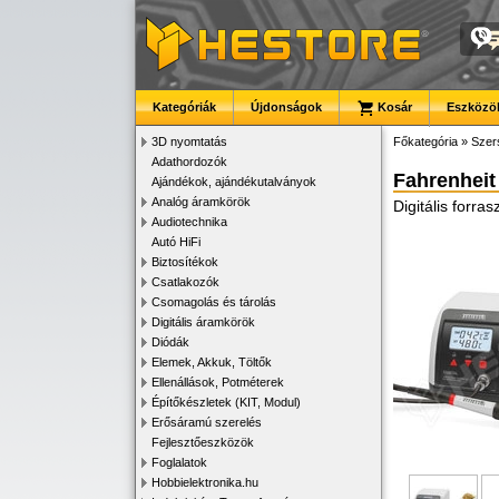
Kategóriák
Újdonságok
Kosár
Eszközök
3D nyomtatás
Főkategória
»
Szer
Adathordozók
Fahrenheit
Ajándékok, ajándékutalványok
Analóg áramkörök
Digitális forr
Audiotechnika
Autó HiFi
Biztosítékok
Csatlakozók
Csomagolás és tárolás
Digitális áramkörök
Diódák
Elemek, Akkuk, Töltők
Ellenállások, Potméterek
Építőkészletek (KIT, Modul)
Erősáramú szerelés
Fejlesztőeszközök
Foglalatok
Hobbielektronika.hu