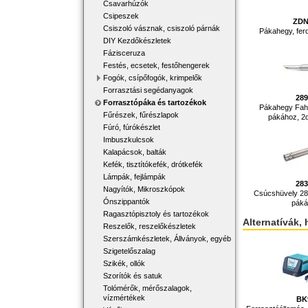
Csavarhúzók
Csipeszek
ZDN
Csiszoló vásznak, csiszoló párnák
Pákahegy, fe
DIY Kezdőkészletek
Fázisceruza
Festés, ecsetek, festőhengerek
Fogók, csípőfogók, krimpelők
Forrasztási segédanyagok
28
Forrasztópáka és tartozékok
Pákahegy Fah
Fűrészek, fűrészlapok
pákához, 2db
Fúró, fúrókészlet
Imbuszkulcsok
Kalapácsok, balták
Kefék, tisztítókefék, drótkefék
Lámpák, fejlámpák
28
Nagyítók, Mikroszkópok
Csúcshüvely 28
Ónszippantók
pák
Ragasztópisztoly és tartozékok
Alternatívák, 
Reszelők, reszelőkészletek
Szerszámkészletek, Állványok, egyéb
Szigetelőszalag
Szikék, ollók
Szorítók és satuk
Tolómérők, mérőszalagok,
vízmértékek
BK