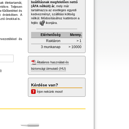
beállításnak megfelelően nettó
ak élettartamát,
(ÁFA nélküli) ár
, mely már
értékre. Teljesen
tartalmazza az esetleges egyedi
-fűtőbetéttel és
kedvezményt, szállítási költség
at érdekében. A
nélkül. Módosításához kattintson a
tó ónokkal is.
fejléc
ikonjára.
Elérhetőség
Menny.
onvezetékkel és
Raktáron
> 1
3 munkanap
> 10000
Általános használati és
biztonsági útmutató (HU)
t)
Kérdése van?
Írjon nekünk most!