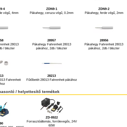
9-4
ZDN9-1
ZDN9-2
rde végű, 4mm
Pákahegy, ceruza végű, 0.2mm
Pákahegy, ferde végű, 2mm
958
28957
28956
renheit 28013
Pákahegy Fahrenheit 28013
Pákahegy Fahrenheit 28013
 / bliszter
pákához, 2db / bliszter
pákához, 2db / bliszter
313
28213
013 Fahrenheit
Fűtőbetét 28013 Fahrenheit pákához
ához
hasonló / helyettesítő termékek
ZD-8922
Forrasztóállomás, forrólevegős, 24V
90
60W