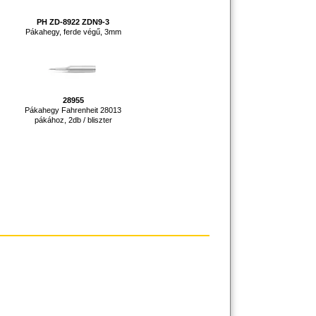
PH ZD-8922 ZDN9-3
Pákahegy, ferde végű, 3mm
28955
Pákahegy Fahrenheit 28013
pákához, 2db / bliszter