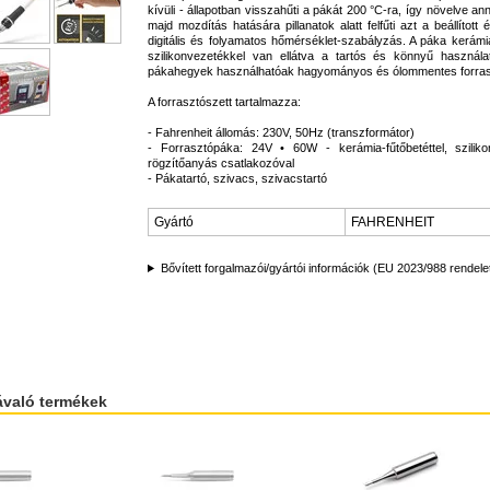
kívüli - állapotban visszahűti a pákát 200 °C-ra, így növelve ann
majd mozdítás hatására pillanatok alatt felfűti azt a beállított 
digitális és folyamatos hőmérséklet-szabályzás. A páka kerámia
szilikonvezetékkel van ellátva a tartós és könnyű használ
pákahegyek használhatóak hagyományos és ólommentes forrasz
A forrasztószett tartalmazza:
- Fahrenheit állomás: 230V, 50Hz (transzformátor)
- Forrasztópáka: 24V • 60W - kerámia-fűtőbetéttel, szilik
rögzítőanyás csatlakozóval
- Pákatartó, szivacs, szivacstartó
Gyártó
FAHRENHEIT
Bővített forgalmazói/gyártói információk (EU 2023/988 rendele
ávaló termékek