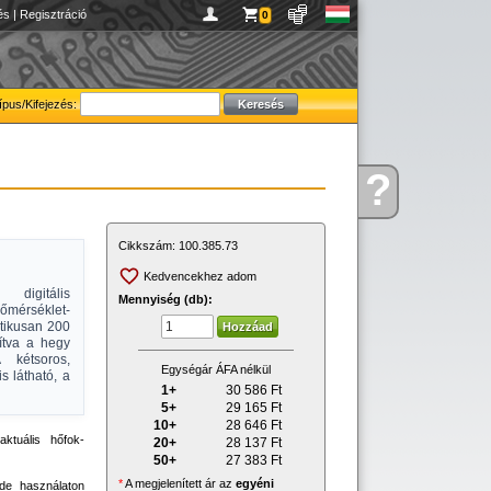
és
|
Regisztráció
0
ípus/Kifejezés:
?
Kérdése
van
Cikkszám:
100.385.73
Kedvencekhez adom
 digitális
Mennyiség (db):
mérséklet-
atikusan 200
ítva a hegy
 kétsoros,
Egységár ÁFA nélkül
is látható, a
1+
30 586
Ft
5+
29 165
Ft
10+
28 646
Ft
 aktuális hőfok-
20+
28 137
Ft
50+
27 383
Ft
*
A megjelenített ár az
egyéni
de használaton