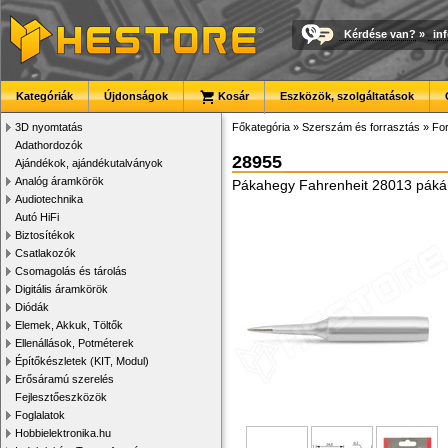
Kérdése van?
»
in
Kategóriák
Újdonságok
Kosár
Eszközök, szolgáltatások
3D nyomtatás
Főkategória
»
Szerszám és forrasztás
»
For
Adathordozók
28955
Ajándékok, ajándékutalványok
Analóg áramkörök
Pákahegy Fahrenheit 28013 pákáho
Audiotechnika
Autó HiFi
Biztosítékok
Csatlakozók
Csomagolás és tárolás
Digitális áramkörök
Diódák
Elemek, Akkuk, Töltők
Ellenállások, Potméterek
Építőkészletek (KIT, Modul)
Erősáramú szerelés
Fejlesztőeszközök
Foglalatok
Hobbielektronika.hu