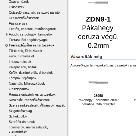
Csavarhúzók
Csipeszek
Csiszoló vásznak, csiszoló párnák
ZDN9-1
DIY Kezdőkészletek
Fázisceruza
Pákahegy,
Festés, ecsetek, festőhengerek
Fogók, csípőfogók, krimpelők
ceruza végű,
Forrasztási segédanyagok
0.2mm
Forrasztópáka és tartozékok
Fűrészek, fűrészlapok
Vásárolták még
Fúró, fúrókészlet
Imbuszkulcsok
A következő termékeket más vásárlók rendelték
Kalapácsok, balták
Kefék, tisztítókefék, drótkefék
Lámpák, fejlámpák
Nagyítók, Mikroszkópok
Ónszippantók
Ragasztópisztoly és tartozékok
28958
Pákahegy Fahrenheit 28013
P
Reszelők, reszelőkészletek
pákához, 2db / bliszter
Szerszámkészletek, Állványok, egyéb
Szigetelőszalag
Szikék, ollók
Szorítók és satuk
Tolómérők, mérőszalagok,
vízmértékek