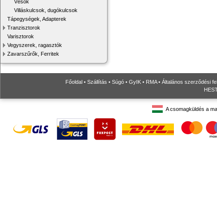
Vésők
Villáskulcsok, dugókulcsok
Tápegységek, Adapterek
Tranzisztorok
Varisztorok
Vegyszerek, ragasztók
Zavarszűrők, Ferritek
Főoldal
•
Szállítás
•
Súgó
•
GyIK
•
RMA
•
Általános szerződési fe
HESTO
A csomagküldés a ma