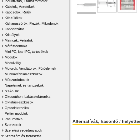
Induktivitás, Transzformátor
Kábelek, Vezetékek
Kapcsolók, Relék
Készülékek
Kishangszórók, Piezók, Mikrofonok
Kondenzátor
Kristályok
Matricák, Feliratok
Méréstechnika
Mini PC, ipari PC, tartozékok
Modulok
Modulvilág
Motorok, Ventilátorok, Fűtőelemek
Munkavédelmi eszközök
Műszerdobozok
Napelemek és tartozékok
NYÁK-ok
Okosotthon, Lakáselektronika
Oktatási eszközök
Optoelektronika
Peltier modulok
Pneumatika
Alternatívák, hasonló / helyett
Szenzorok
Szerelési segédanyagok
Szerszám és forrasztás