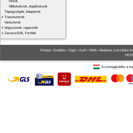
Vésők
Villáskulcsok, dugókulcsok
Tápegységek, Adapterek
Tranzisztorok
Varisztorok
Vegyszerek, ragasztók
Zavarszűrők, Ferritek
Főoldal
•
Szállítás
•
Súgó
•
GyIK
•
RMA
•
Általános szerződési fe
HESTO
A csomagküldés a ma