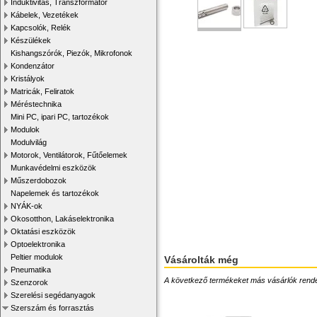
Induktivitás, Transzformátor
Kábelek, Vezetékek
Kapcsolók, Relék
Készülékek
Kishangszórók, Piezók, Mikrofonok
Kondenzátor
Kristályok
Matricák, Feliratok
Méréstechnika
Mini PC, ipari PC, tartozékok
Modulok
Modulvilág
Motorok, Ventilátorok, Fűtőelemek
Munkavédelmi eszközök
Műszerdobozok
Napelemek és tartozékok
NYÁK-ok
Okosotthon, Lakáselektronika
Oktatási eszközök
Optoelektronika
Peltier modulok
Vásárolták még
Pneumatika
A következő termékeket más vásárlók rendelték
Szenzorok
Szerelési segédanyagok
Szerszám és forrasztás