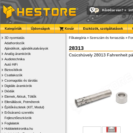
Kérdése van?
»
in
Kategóriák
Újdonságok
Kosár
Eszközök, szolgáltatások
3D nyomtatás
Főkategória
»
Szerszám és forrasztás
»
For
Adathordozók
28313
Ajándékok, ajándékutalványok
Analóg áramkörök
Csúcshüvely 28013 Fahrenheit p
Audiotechnika
Autó HiFi
Biztosítékok
Csatlakozók
Csomagolás és tárolás
Digitális áramkörök
Diódák
Elemek, Akkuk, Töltők
Ellenállások, Potméterek
Építőkészletek (KIT, Modul)
Erősáramú szerelés
Fejlesztőeszközök
Foglalatok
Hobbielektronika.hu