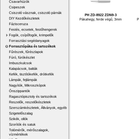
Csavarhúzók
Csipeszek
Csiszoló vásznak, csiszoló párnák
PH ZD-8922 ZDN9-3
DIY Kezdőkészletek
Pákahegy, ferde végű, 3mm
P
Fázisceruza
Festés, ecsetek, festőhengerek
Fogók, csípőfogók, krimpelők
Forrasztási segédanyagok
Forrasztópáka és tartozékok
Fűrészek, fűrészlapok
Fúró, fúrókészlet
Imbuszkulcsok
Kalapácsok, balták
Kefék, tisztítókefék, drótkefék
Lámpák, fejlámpák
Nagyítók, Mikroszkópok
Ónszippantók
Ragasztópisztoly és tartozékok
Reszelők, reszelőkészletek
Szerszámkészletek, Állványok, egyéb
Szigetelőszalag
Szikék, ollók
Szorítók és satuk
Tolómérők, mérőszalagok,
vízmértékek