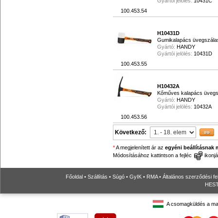
Gyártói jelölés:
10431C
100.453.54
H10431D
Gumikalapács üvegszálas 
Gyártó:
HANDY
Gyártói jelölés:
10431D
100.453.55
H10432A
Kőműves kalapács üvegszá
Gyártó:
HANDY
Gyártói jelölés:
10432A
100.453.56
Következő:
*
A megjelenített ár az
egyéni beállításnak 
Módosításához kattintson a fejléc
ikonjá
Főoldal
•
Szállítás
•
Súgó
•
GyIK
•
RMA
•
Általános szerződési fe
HESTO
A csomagküldés a ma