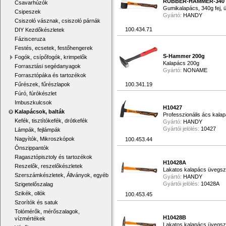
RUBBER-HAMMER-340
Csavarhúzók
Gumikalapács, 340g fej, 
Csipeszek
Gyártó:
HANDY
Csiszoló vásznak, csiszoló párnák
100.434.71
DIY Kezdőkészletek
Fázisceruza
Festés, ecsetek, festőhengerek
S-Hammer 200g
Fogók, csípőfogók, krimpelők
Kalapács 200g
Forrasztási segédanyagok
Gyártó:
NONAME
Forrasztópáka és tartozékok
Fűrészek, fűrészlapok
100.341.19
Fúró, fúrókészlet
Imbuszkulcsok
H10427
Kalapácsok, balták
Professzionális ács kala
Kefék, tisztítókefék, drótkefék
Gyártó:
HANDY
Gyártói jelölés:
10427
Lámpák, fejlámpák
Nagyítók, Mikroszkópok
100.453.44
Ónszippantók
Ragasztópisztoly és tartozékok
H10428A
Reszelők, reszelőkészletek
Lakatos kalapács üvegszál
Szerszámkészletek, Állványok, egyéb
Gyártó:
HANDY
Gyártói jelölés:
10428A
Szigetelőszalag
Szikék, ollók
100.453.45
Szorítók és satuk
Tolómérők, mérőszalagok,
H10428B
vízmértékek
Lakatos kalapács üvegszál