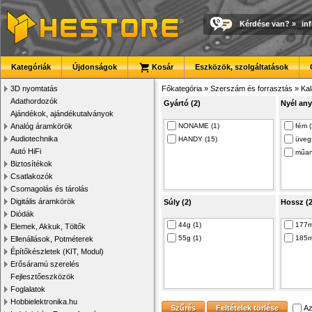
Kérdése van?
»
in
Kategóriák
Újdonságok
Kosár
Eszközök, szolgáltatások
3D nyomtatás
Főkategória
»
Szerszám és forrasztás
»
Kal
Adathordozók
Gyártó (2)
Nyél any
Ajándékok, ajándékutalványok
Analóg áramkörök
NONAME (1)
fém (
Audiotechnika
HANDY (15)
üvegs
Autó HiFi
műan
Biztosítékok
Csatlakozók
Csomagolás és tárolás
Digitális áramkörök
Súly (2)
Hossz (2
Diódák
44g (1)
177m
Elemek, Akkuk, Töltők
55g (1)
185m
Ellenállások, Potméterek
Építőkészletek (KIT, Modul)
Erősáramú szerelés
Fejlesztőeszközök
Foglalatok
Hobbielektronika.hu
Az