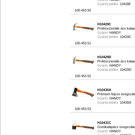
Gyártói jelölés:
10428F
100.453.50
H10429C
Professzionális ács kalap
Gyártó:
HANDY
Gyártói jelölés:
10429C
100.453.51
H10429D
Professzionális ács kalap
Gyártó:
HANDY
Gyártói jelölés:
10429D
100.453.52
H10430A
Prémium fejsze üvegszálas
Gyártó:
HANDY
Gyártói jelölés:
10430A
100.453.53
H10431C
Gumikalapács üvegszálas 
Gyártó:
HANDY