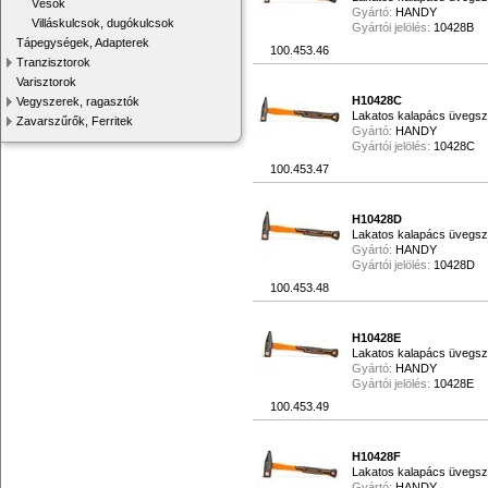
Vésők
Gyártó:
HANDY
Villáskulcsok, dugókulcsok
Gyártói jelölés:
10428B
Tápegységek, Adapterek
100.453.46
Tranzisztorok
Varisztorok
H10428C
Vegyszerek, ragasztók
Lakatos kalapács üvegszál
Zavarszűrők, Ferritek
Gyártó:
HANDY
Gyártói jelölés:
10428C
100.453.47
H10428D
Lakatos kalapács üvegszál
Gyártó:
HANDY
Gyártói jelölés:
10428D
100.453.48
H10428E
Lakatos kalapács üvegszál
Gyártó:
HANDY
Gyártói jelölés:
10428E
100.453.49
H10428F
Lakatos kalapács üvegszá
Gyártó:
HANDY