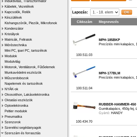
Induktivitás, Transzformátor
Kábelek, Vezetékek
Kapcsolók, Relék
Lapozás:
Készülékek
Cikkszám
Megnevezés
Kishangszórók, Piezók, Mikrofonok
Kondenzátor
Kristályok
Matricák, Feliratok
MPH-185BKP
Precíziós mini kalapács
Méréstechnika
Mini PC, ipari PC, tartozékok
100.511.03
Modulok
Modulvilág
Motorok, Ventilátorok, Fűtőelemek
Munkavédelmi eszközök
MPH-177BLM
Precíziós mini kalapács,
Műszerdobozok
Napelemek és tartozékok
100.511.04
NYÁK-ok
Okosotthon, Lakáselektronika
Oktatási eszközök
RUBBER-HAMMER-450
Optoelektronika
Gumikalapács, 450g fej, 
Peltier modulok
Gyártó:
HANDY
Pneumatika
100.434.70
Szenzorok
Szerelési segédanyagok
Szerszám és forrasztás