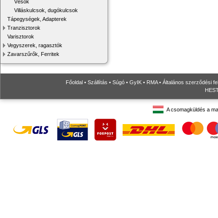
Vésők
Villáskulcsok, dugókulcsok
Tápegységek, Adapterek
Tranzisztorok
Varisztorok
Vegyszerek, ragasztók
Zavarszűrők, Ferritek
Főoldal
•
Szállítás
•
Súgó
•
GyIK
•
RMA
•
Általános szerződési fe
HESTO
A csomagküldés a ma