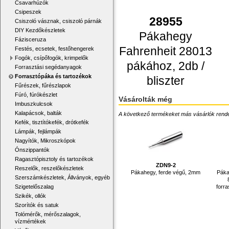
Csavarhúzók
Csipeszek
28955
Csiszoló vásznak, csiszoló párnák
DIY Kezdőkészletek
Pákahegy
Fázisceruza
Fahrenheit 28013
Festés, ecsetek, festőhengerek
Fogók, csípőfogók, krimpelők
pákához, 2db /
Forrasztási segédanyagok
Forrasztópáka és tartozékok
bliszter
Fűrészek, fűrészlapok
Fúró, fúrókészlet
Vásárolták még
Imbuszkulcsok
Kalapácsok, balták
A következő termékeket más vásárlók rendelték
Kefék, tisztítókefék, drótkefék
Lámpák, fejlámpák
Nagyítók, Mikroszkópok
Ónszippantók
Ragasztópisztoly és tartozékok
ZDN9-2
Reszelők, reszelőkészletek
Pákahegy, ferde végű, 2mm
Páka
Szerszámkészletek, Állványok, egyéb
forr
Szigetelőszalag
Szikék, ollók
Szorítók és satuk
Tolómérők, mérőszalagok,
vízmértékek