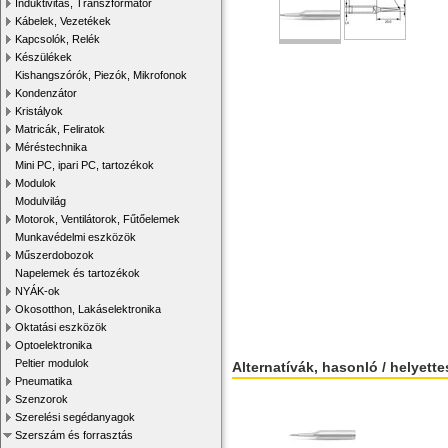
Induktivitás, Transzformátor
Kábelek, Vezetékek
Kapcsolók, Relék
Készülékek
Kishangszórók, Piezók, Mikrofonok
Kondenzátor
Kristályok
Matricák, Feliratok
Méréstechnika
Mini PC, ipari PC, tartozékok
Modulok
Modulvilág
Motorok, Ventilátorok, Fűtőelemek
Munkavédelmi eszközök
Műszerdobozok
Napelemek és tartozékok
NYÁK-ok
Okosotthon, Lakáselektronika
Oktatási eszközök
Optoelektronika
Peltier modulok
Alternatívák, hasonló / helyett
Pneumatika
Szenzorok
Szerelési segédanyagok
Szerszám és forrasztás