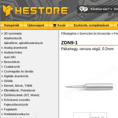
Kérdése van?
»
in
Kategóriák
Újdonságok
Kosár
Eszközök, szolgáltatások
3D nyomtatás
Főkategória
»
Szerszám és forrasztás
»
For
Adathordozók
ZDN9-1
Ajándékok, ajándékutalványok
Analóg áramkörök
Pákahegy, ceruza végű, 0.2mm
Audiotechnika
Autó HiFi
Biztosítékok
Csatlakozók
Csomagolás és tárolás
Digitális áramkörök
Diódák
Elemek, Akkuk, Töltők
Ellenállások, Potméterek
Építőkészletek (KIT, Modul)
Erősáramú szerelés
Fejlesztőeszközök
Foglalatok
Hobbielektronika.hu