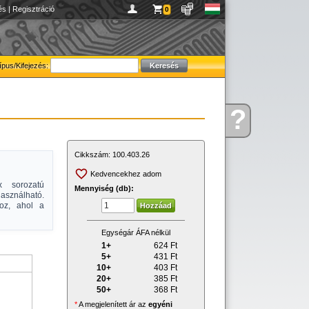
és
|
Regisztráció
0
ípus/Kifejezés:
?
Kérdése
van
Cikkszám:
100.403.26
Kedvencekhez adom
 sorozatú
Mennyiség (db):
sználható.
hoz, ahol a
Egységár ÁFA nélkül
1+
624
Ft
5+
431
Ft
10+
403
Ft
20+
385
Ft
50+
368
Ft
*
A megjelenített ár az
egyéni