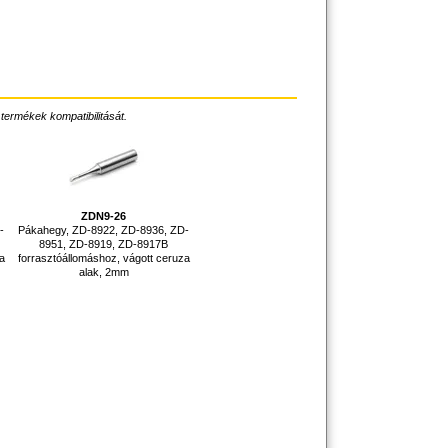
 termékek kompatibilitását.
ZDN9-26
-
Pákahegy, ZD-8922, ZD-8936, ZD-
8951, ZD-8919, ZD-8917B
a
forrasztóállomáshoz, vágott ceruza
alak, 2mm