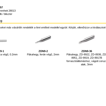
957
renheit 28013
 / bliszter
ég
ket más vásárlók rendelték a fent említett modellel együtt. Kérjük, ellenőrizze a kiválasztott
9-1
ZDN9-2
ZDN9-36
za végű, 0.2mm
Pákahegy, ferde végű, 2mm
Pákahegy, ZD-8922, ZD-8936, ZD
8951, ZD-8919, ZD-8917B
forrasztóállomáshoz, vágott ceruz
alak, 3mm