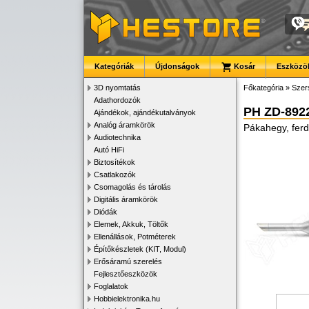
Kategóriák
Újdonságok
Kosár
Eszközök
3D nyomtatás
Főkategória
»
Szer
Adathordozók
PH ZD-892
Ajándékok, ajándékutalványok
Analóg áramkörök
Pákahegy, fer
Audiotechnika
Autó HiFi
Biztosítékok
Csatlakozók
Csomagolás és tárolás
Digitális áramkörök
Diódák
Elemek, Akkuk, Töltők
Ellenállások, Potméterek
Építőkészletek (KIT, Modul)
Erősáramú szerelés
Fejlesztőeszközök
Foglalatok
Hobbielektronika.hu