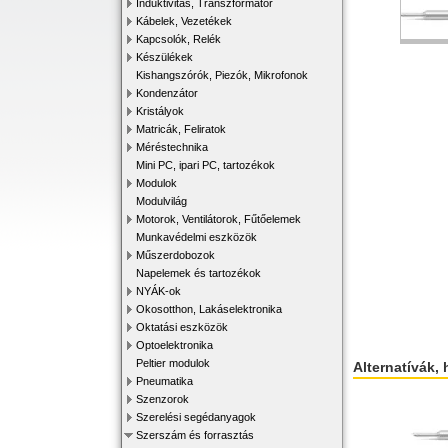
Induktivitás, Transzformátor
Kábelek, Vezetékek
Kapcsolók, Relék
Készülékek
Kishangszórók, Piezók, Mikrofonok
Kondenzátor
Kristályok
Matricák, Feliratok
Méréstechnika
Mini PC, ipari PC, tartozékok
Modulok
Modulvilág
Motorok, Ventilátorok, Fűtőelemek
Munkavédelmi eszközök
Műszerdobozok
Napelemek és tartozékok
NYÁK-ok
Okosotthon, Lakáselektronika
Oktatási eszközök
Optoelektronika
Peltier modulok
Alternatívák, 
Pneumatika
Szenzorok
Szerelési segédanyagok
Szerszám és forrasztás