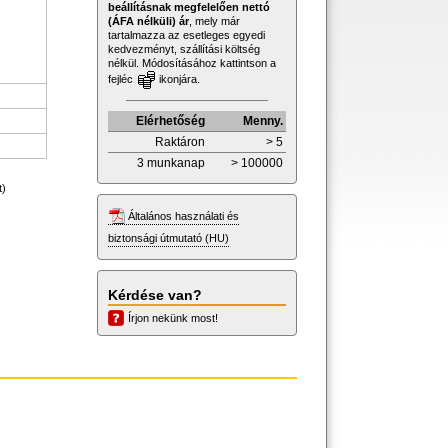
beállításnak megfelelően nettó
(ÁFA nélküli) ár
, mely már
tartalmazza az esetleges egyedi
kedvezményt, szállítási költség
nélkül. Módosításához kattintson a
fejléc
ikonjára.
Elérhetőség
Menny.
Raktáron
> 5
3 munkanap
> 100000
t)
Általános használati és
biztonsági útmutató (HU)
Kérdése van?
Írjon nekünk most!