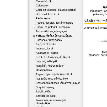
Csavarhúzók
Csipeszek
28
Csiszoló vásznak, csiszoló párnák
Pákahegy Fah
pákához, 2db
DIY Kezdőkészletek
Fázisceruza
Vásárolták m
Festés, ecsetek, festőhengerek
Fogók, csípőfogók, krimpelők
A következő terméke
Forrasztási segédanyagok
Forrasztópáka és tartozékok
Fűrészek, fűrészlapok
Fúró, fúrókészlet
Imbuszkulcsok
ZDN
Kalapácsok, balták
Pákahegy, ceru
Kefék, tisztítókefék, drótkefék
Lámpák, fejlámpák
Nagyítók, Mikroszkópok
Ónszippantók
Ragasztópisztoly és tartozékok
Reszelők, reszelőkészletek
Szerszámkészletek, Állványok, egyéb
Szigetelőszalag
Szikék, ollók
Szorítók és satuk
Tolómérők, mérőszalagok,
vízmértékek