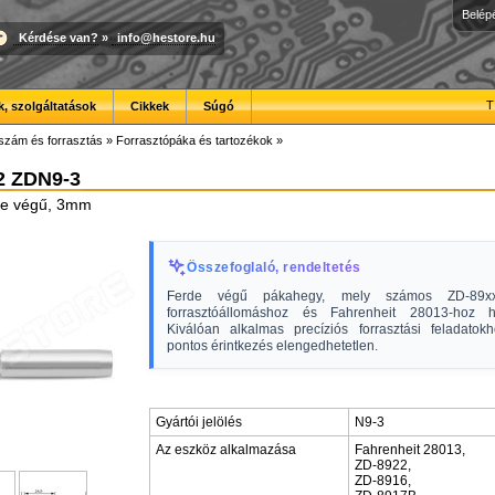
Belép
Kérdése van?
»
info@hestore.hu
T
, szolgáltatások
Cikkek
Súgó
szám és forrasztás
»
Forrasztópáka és tartozékok
»
2 ZDN9-3
de végű, 3mm
Összefoglaló, rendeltetés
Ferde végű pákahegy, mely számos ZD-89xx
forrasztóállomáshoz és Fahrenheit 28013-hoz ha
Kiválóan alkalmas precíziós forrasztási feladatok
pontos érintkezés elengedhetetlen.
Gyártói jelölés
N9-3
Az eszköz alkalmazása
Fahrenheit 28013,
ZD-8922,
ZD-8916,