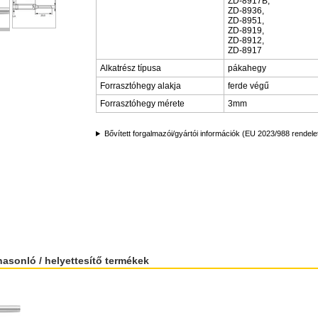
ZD-8917B,
ZD-8936,
ZD-8951,
ZD-8919,
ZD-8912,
ZD-8917
Alkatrész típusa
pákahegy
Forrasztóhegy alakja
ferde végű
Forrasztóhegy mérete
3mm
Bővített forgalmazói/gyártói információk (EU 2023/988 rendele
hasonló / helyettesítő termékek