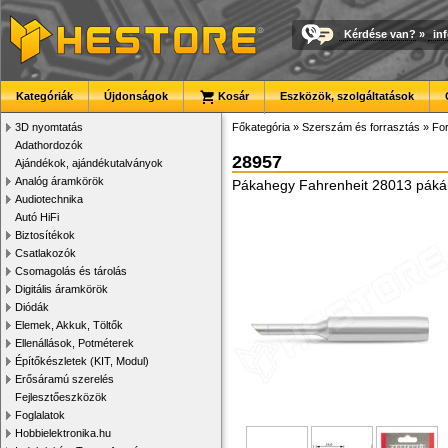
Kérdése van?
»
in
Kategóriák
Újdonságok
Kosár
Eszközök, szolgáltatások
3D nyomtatás
Főkategória
»
Szerszám és forrasztás
»
For
Adathordozók
28957
Ajándékok, ajándékutalványok
Analóg áramkörök
Pákahegy Fahrenheit 28013 pákáho
Audiotechnika
Autó HiFi
Biztosítékok
Csatlakozók
Csomagolás és tárolás
Digitális áramkörök
Diódák
Elemek, Akkuk, Töltők
Ellenállások, Potméterek
Építőkészletek (KIT, Modul)
Erősáramú szerelés
Fejlesztőeszközök
Foglalatok
Hobbielektronika.hu