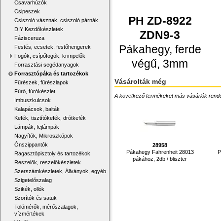
Csavarhúzók
Csipeszek
PH ZD-8922
Csiszoló vásznak, csiszoló párnák
DIY Kezdőkészletek
ZDN9-3
Fázisceruza
Pákahegy, ferde
Festés, ecsetek, festőhengerek
Fogók, csípőfogók, krimpelők
végű, 3mm
Forrasztási segédanyagok
Forrasztópáka és tartozékok
Vásárolták még
Fűrészek, fűrészlapok
Fúró, fúrókészlet
A következő termékeket más vásárlók rendelték
Imbuszkulcsok
Kalapácsok, balták
Kefék, tisztítókefék, drótkefék
Lámpák, fejlámpák
Nagyítók, Mikroszkópok
Ónszippantók
28958
Pákahegy Fahrenheit 28013
P
Ragasztópisztoly és tartozékok
pákához, 2db / bliszter
Reszelők, reszelőkészletek
Szerszámkészletek, Állványok, egyéb
Szigetelőszalag
Szikék, ollók
Szorítók és satuk
Tolómérők, mérőszalagok,
vízmértékek