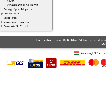
Vésők
Villáskulcsok, dugókulcsok
Tápegységek, Adapterek
Tranzisztorok
Varisztorok
Vegyszerek, ragasztók
Zavarszűrők, Ferritek
Főoldal
•
Szállítás
•
Súgó
•
GyIK
•
RMA
•
Általános szerződési fe
HESTO
A csomagküldés a ma