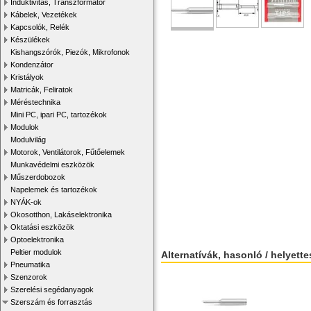
Induktivitás, Transzformátor
Kábelek, Vezetékek
Kapcsolók, Relék
Készülékek
Kishangszórók, Piezók, Mikrofonok
Kondenzátor
Kristályok
Matricák, Feliratok
Méréstechnika
Mini PC, ipari PC, tartozékok
Modulok
Modulvilág
Motorok, Ventilátorok, Fűtőelemek
Munkavédelmi eszközök
Műszerdobozok
Napelemek és tartozékok
NYÁK-ok
Okosotthon, Lakáselektronika
Oktatási eszközök
Optoelektronika
Peltier modulok
Alternatívák, hasonló / helyett
Pneumatika
Szenzorok
Szerelési segédanyagok
Szerszám és forrasztás