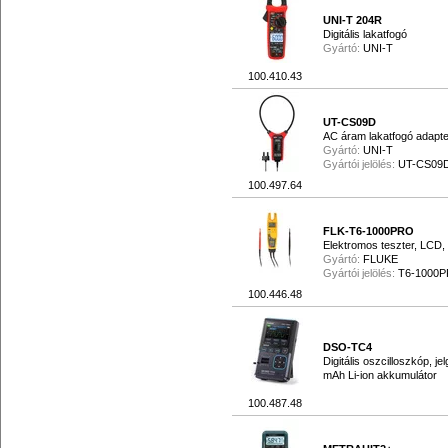
UNI-T 204R
Digitális lakatfogó
Gyártó:
UNI-T
100.410.43
UT-CS09D
AC áram lakatfogó adapter
Gyártó:
UNI-T
Gyártói jelölés:
UT-CS09
100.497.64
FLK-T6-1000PRO
Elektromos teszter, LCD,
Gyártó:
FLUKE
Gyártói jelölés:
T6-1000
100.446.48
DSO-TC4
Digitális oszcilloszkóp, j
mAh Li-ion akkumulátor
100.487.48