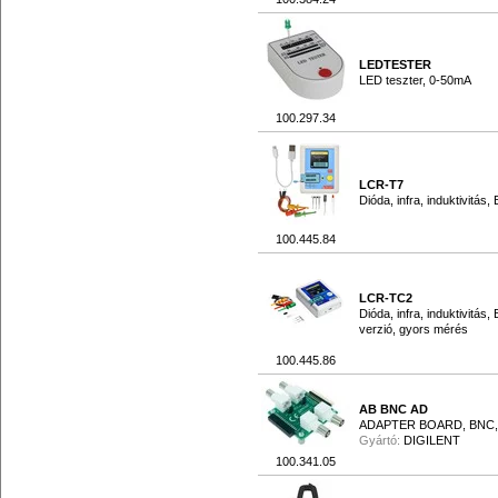
LEDTESTER
LED teszter, 0-50mA
100.297.34
LCR-T7
Dióda, infra, induktivitás,
100.445.84
LCR-TC2
Dióda, infra, induktivitás, 
verzió, gyors mérés
100.445.86
AB BNC AD
ADAPTER BOARD, BNC
Gyártó:
DIGILENT
100.341.05