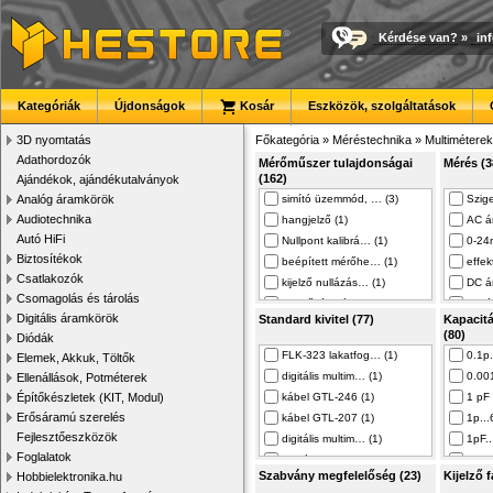
Kérdése van?
»
in
Kategóriák
Újdonságok
Kosár
Eszközök, szolgáltatások
3D nyomtatás
Főkategória
»
Méréstechnika
»
Multiméterek
Adathordozók
Mérőműszer tulajdonságai
Mérés (3
(162)
Ajándékok, ajándékutalványok
Analóg áramkörök
simító üzemmód, … (3)
Szige
Audiotechnika
hangjelző (1)
AC á
Autó HiFi
Nullpont kalibrá… (1)
0-24
Biztosítékok
beépített mérőhe… (1)
effek
Csatlakozók
kijelző nullázás… (1)
DC á
Csomagolás és tárolás
lehetőség kábele… (1)
szivá
Digitális áramkörök
Standard kivitel (77)
Kapacit
dióda teszt (1)
hőmé
(80)
Diódák
LED lámpa (1)
ellen
FLK-323 lakatfog… (1)
0.1p
Elemek, Akkuk, Töltők
biztosíték kiégé… (1)
hFE t
digitális multim… (1)
0.00
Ellenállások, Potméterek
elemkimerülés ki… (35)
indít
Építőkészletek (KIT, Modul)
kábel GTL-246 (1)
1 pF 
zseb (1)
DC fe
Erősáramú szerelés
kábel GTL-207 (1)
1p..
üzemelő telefonv… (1)
tarto
Fejlesztőeszközök
digitális multim… (1)
1pF.
lehetőség négyve… (1)
kond
Foglalatok
digitális multim… (1)
1pF..
dioda és tranzis… (2)
nedv
Szabvány megfelelőség (23)
Kijelző f
Hobbielektronika.hu
K típusú pontszo… (4)
0,001
beállítható alvó… (3)
AC fe