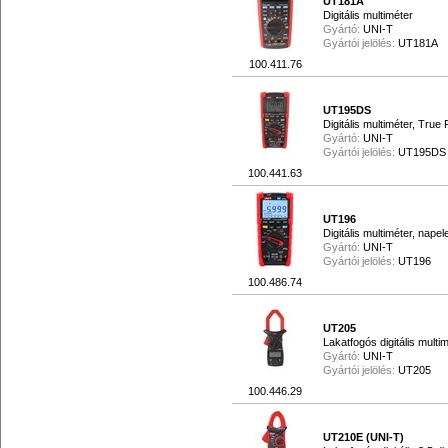
UT181A
Digitális multiméter
Gyártó:
UNI-T
Gyártói jelölés:
UT181A
100.411.76
UT195DS
Digitális multiméter, True
Gyártó:
UNI-T
Gyártói jelölés:
UT195DS
100.441.63
UT196
Digitális multiméter, nap
Gyártó:
UNI-T
Gyártói jelölés:
UT196
100.486.74
UT205
Lakatfogós digitális multi
Gyártó:
UNI-T
Gyártói jelölés:
UT205
100.446.29
UT210E (UNI-T)