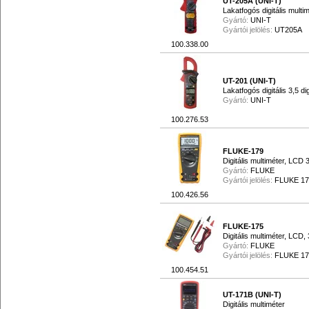
UT-205A (UNI-T)
Lakatfogós digitális multi
Gyártó:
UNI-T
Gyártói jelölés:
UT205A
100.338.00
UT-201 (UNI-T)
Lakatfogós digitális 3,5 di
Gyártó:
UNI-T
100.276.53
FLUKE-179
Digitális multiméter, LCD
Gyártó:
FLUKE
Gyártói jelölés:
FLUKE 17
100.426.56
FLUKE-175
Digitális multiméter, LCD,
Gyártó:
FLUKE
Gyártói jelölés:
FLUKE 17
100.454.51
UT-171B (UNI-T)
Digitális multiméter