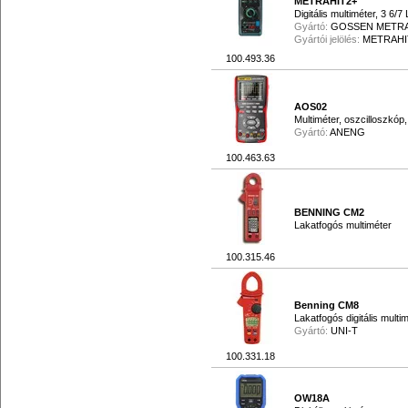
METRAHIT2+
Digitális multiméter, 3 6/
Gyártó:
GOSSEN METR
Gyártói jelölés:
METRAHI
100.493.36
AOS02
Multiméter, oszcilloszkó
Gyártó:
ANENG
100.463.63
BENNING CM2
Lakatfogós multiméter
100.315.46
Benning CM8
Lakatfogós digitális multi
Gyártó:
UNI-T
100.331.18
OW18A