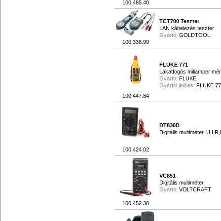
100.485.40
TCT700 Teszter
LAN kábelezés teszter
Gyártó:
GOLDTOOL
100.338.99
FLUKE 771
Lakatfogós miliamper mér
Gyártó:
FLUKE
Gyártói jelölés:
FLUKE 77
100.447.84
DT830D
Digitális multiméter, U,I,
100.424.02
VC851
Digitális multiméter
Gyártó:
VOLTCRAFT
100.452.30