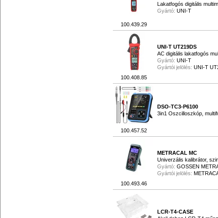
Lakatfogós digitális multi
Gyártó:
UNI-T
100.439.29
UNI-T UT219DS
AC digitális lakatfogós mu
Gyártó:
UNI-T
Gyártói jelölés:
UNI-T UT
100.408.85
DSO-TC3-P6100
3in1 Oszcilloszkóp, multi
100.457.52
METRACAL MC
Univerzális kalibrátor, sz
Gyártó:
GOSSEN METR
Gyártói jelölés:
METRAC
100.493.46
LCR-T4-CASE