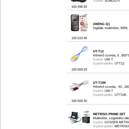
Gyártó:
SOMOGYI
100.498.93
ANENG-Q1
Digitális multiméter, 999
100.519.46
UT-T12
Hőmérő szonda, 0...800°
Gyártó:
UNI-T
Gyártói jelölés:
UTT12
100.509.29
UT-T10K
Hőmérő szonda, -40...26
Gyártó:
UNI-T
Gyártói jelölés:
UTT10K
100.509.30
METRISO-PRIME-SET
Multiméter, szigetelési ell
Gyártó:
GOSSEN METR
Gyártói jelölés:
METRISO