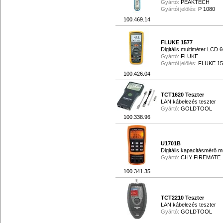
Gyártó:
PEAKTECH
Gyártói jelölés:
P 1080
100.469.14
FLUKE 1577
Digitális multiméter LCD 
Gyártó:
FLUKE
Gyártói jelölés:
FLUKE 15
100.426.04
TCT1620 Teszter
LAN kábelezés teszter
Gyártó:
GOLDTOOL
100.338.96
U1701B
Digitális kapacitásmérő 
Gyártó:
CHY FIREMATE
100.341.35
TCT2210 Teszter
LAN kábelezés teszter
Gyártó:
GOLDTOOL