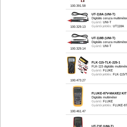
100.391.58
UT-118A (UNI-T)
Digitális ceruza multiméte
Gyártó:
UNI-T
Gyártói jelölés:
UT118A
100.329.13
UT-118B (UNI-T)
Digitális ceruza multiméte
Gyártó:
UNI-T
100.329.14
FLK-115-TLK-225-1
FLK-115 digitális multimé
Gyártó:
FLUKE
Gyártói jelölés:
FLK-115/
100.473.27
FLUKE-87V-MAX/E2 KIT
Digitális multiméter
Gyártó:
FLUKE
Gyártói jelölés:
FLUKE-87
100.461.47
UT-71E (UNI-T)