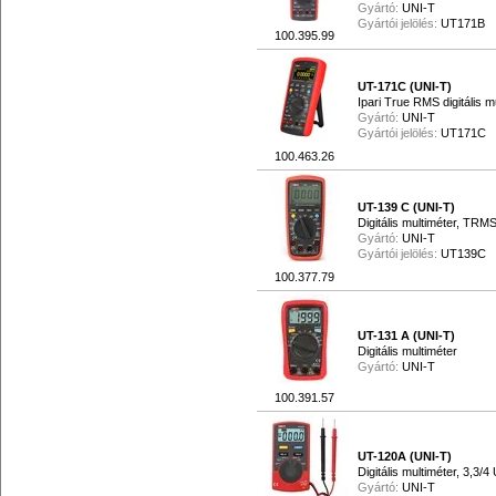
Gyártó:
UNI-T
Gyártói jelölés:
UT171B
100.395.99
UT-171C (UNI-T)
Ipari True RMS digitális m
Gyártó:
UNI-T
Gyártói jelölés:
UT171C
100.463.26
UT-139 C (UNI-T)
Digitális multiméter, TRMS
Gyártó:
UNI-T
Gyártói jelölés:
UT139C
100.377.79
UT-131 A (UNI-T)
Digitális multiméter
Gyártó:
UNI-T
100.391.57
UT-120A (UNI-T)
Digitális multiméter, 3,3/4
Gyártó:
UNI-T