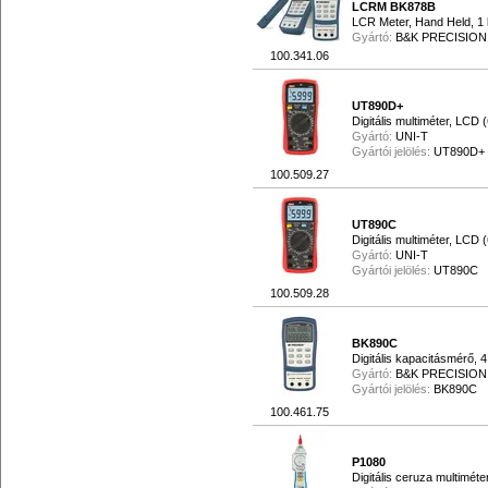
LCRM BK878B
LCR Meter, Hand Held, 1
Gyártó:
B&K PRECISION
100.341.06
UT890D+
Digitális multiméter, LCD 
Gyártó:
UNI-T
Gyártói jelölés:
UT890D+
100.509.27
UT890C
Digitális multiméter, LCD
Gyártó:
UNI-T
Gyártói jelölés:
UT890C
100.509.28
BK890C
Digitális kapacitásmérő, 4.
Gyártó:
B&K PRECISION
Gyártói jelölés:
BK890C
100.461.75
P1080
Digitális ceruza multiméter