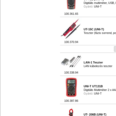
Digitális multiméter, US
Gyártó:
UNI-T
100.361.65
UT-15C (UNI-T)
Teszter (fázis sorrend, p
100.370.94
LAN-1 Teszter
LAN kábelezés teszter
100.338.94
UNI-T UT131B
Digitális Multiméter 2 x A
Gyártó:
UNI-T
100.387.86
UT- 206B (UNI-T)