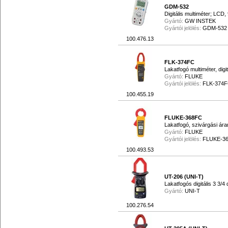
GDM-532
Digitális multiméter; LCD
Gyártó:
GW INSTEK
Gyártói jelölés:
GDM-532
100.476.13
FLK-374FC
Lakatfogó multiméter, digit
Gyártó:
FLUKE
Gyártói jelölés:
FLK-374
100.455.19
FLUKE-368FC
Lakatfogó, szivárgási ára
Gyártó:
FLUKE
Gyártói jelölés:
FLUKE-36
100.493.53
UT-206 (UNI-T)
Lakatfogós digitális 3 3/4 
Gyártó:
UNI-T
100.276.54