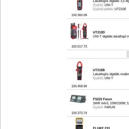
Lakatfogós digitális 3,5 di
Gyártó:
UNI-T
Gyártói jelölés:
UT210E
100.360.08
UT210D
UNI-T digitális lakatfogó
100.517.73
UT216B
Lakatfogós digitális multi
Gyártó:
UNI-T
100.459.90
FS222 Farun
SWR mérő, 10W/100W, 3
Gyártó:
FARUN
100.373.74
FLUKE 233