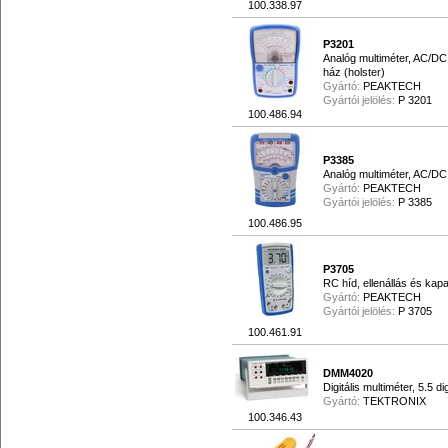
100.338.97
P3201
Analóg multiméter, AC/DC
ház (holster)
Gyártó:
PEAKTECH
Gyártói jelölés:
P 3201
100.486.94
P3385
Analóg multiméter, AC/DC
Gyártó:
PEAKTECH
Gyártói jelölés:
P 3385
100.486.95
P3705
RC híd, ellenállás és kapa
Gyártó:
PEAKTECH
Gyártói jelölés:
P 3705
100.461.91
DMM4020
Digitális multiméter, 5.5 dig
Gyártó:
TEKTRONIX
100.346.43