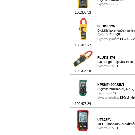
Gyártó:
FLUKE
100.308.33
FLUKE 325
Digitális lakatfogós multim
Gyártó:
FLUKE
Gyártói jelölés:
FLUKE 32
100.414.77
FLUKE 374
Lakatfogós digitális multi
Gyártó:
UNI-T
100.364.68
KPSMT490CBINT
Digitális multiméter, 600
Gyártó:
KPS
Gyártói jelölés:
KPSMT49
100.475.34
UT673PV
MPPT napelem teljesítmé
Gyártó:
UNI-T