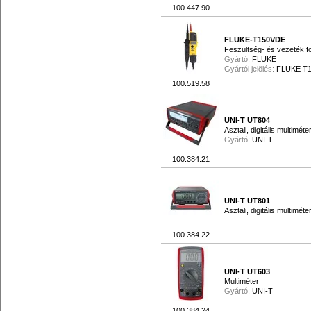
100.447.90
FLUKE-T150VDE
Feszültség- és vezeték fol
Gyártó:
FLUKE
Gyártói jelölés:
FLUKE T
100.519.58
UNI-T UT804
Asztali, digitális multiméte
Gyártó:
UNI-T
100.384.21
UNI-T UT801
Asztali, digitális multiméte
100.384.22
UNI-T UT603
Multiméter
Gyártó:
UNI-T
100.384.24