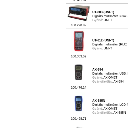
100.411.81
UT-803 (UNI-T)
Digitális multiméter 3,3
Gyártó:
UNI-T
100.278.92
UT-612 (UNI-T)
Digitális multiméter (RLC)
Gyártó:
UNI-T
100.353.52
AX-594
Digitális multiméter, USB,
Gyártó:
AXIOMET
Gyártói jelölés:
AX-594
100.476.14
AX-585N
Digitális multiméter, LCD 4
Gyártó:
AXIOMET
Gyártói jelölés:
AX-585N
100.498.71