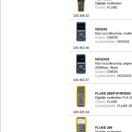
Digitális multiméter
Gyártó:
FLUKE
100.308.32
HDS242
Kézi oszcilloszkóp, multi
Gyártó:
OWON
Gyártói jelölés:
HDS242
100.463.46
HDS242S
Kézi oszcilloszkóp, jelgen
250Msps, 8kpts
Gyártó:
OWON
Gyártói jelölés:
HDS242S
100.463.47
FLUKE 289/FVF/IR3000
Digitális multiméter FLK-
Gyártó:
FLUKE
Gyártói jelölés:
FLUKE 28
100.425.54
FLUKE 289
Digitális multiméter