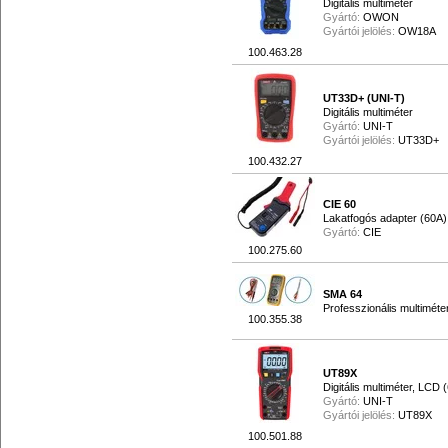
Digitális multiméter
Gyártó:
OWON
Gyártói jelölés:
OW18A
100.463.28
UT33D+ (UNI-T)
Digitális multiméter
Gyártó:
UNI-T
Gyártói jelölés:
UT33D+
100.432.27
CIE 60
Lakatfogós adapter (60A)
Gyártó:
CIE
100.275.60
SMA 64
Professzionális multiméte
100.355.38
UT89X
Digitális multiméter, LCD 
Gyártó:
UNI-T
Gyártói jelölés:
UT89X
100.501.88