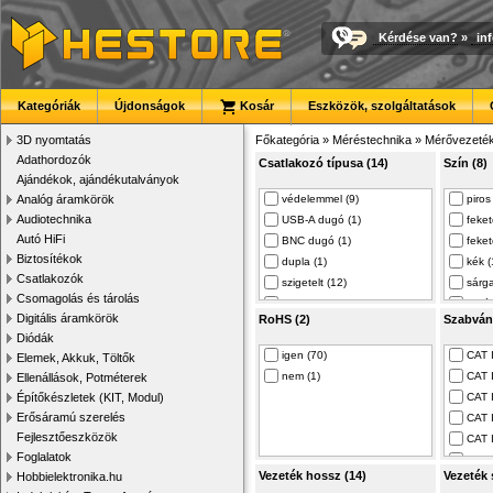
Kérdése van?
»
in
Kategóriák
Újdonságok
Kosár
Eszközök, szolgáltatások
3D nyomtatás
Főkategória
»
Méréstechnika
»
Mérővezeté
Adathordozók
Csatlakozó típusa (14)
Szín (8)
Ajándékok, ajándékutalványok
Analóg áramkörök
védelemmel (9)
piros
Audiotechnika
USB-A dugó (1)
feket
Autó HiFi
BNC dugó (1)
feket
Biztosítékok
dupla (1)
kék (
Csatlakozók
szigetelt (12)
sárga
Csomagolás és tárolás
krokodilcsipesz (6)
fehér
Digitális áramkörök
RoHS (2)
Szabván
szigeteletlen (7)
zöld 
Diódák
tengelyes 2mm hü… (2)
feket
igen (70)
CAT I
Elemek, Akkuk, Töltők
tengelyes 4mm hü… (3)
nem (1)
CAT I
Ellenállások, Potméterek
banán 4mm aljzat (3)
Építőkészletek (KIT, Modul)
CAT I
banán 4mm (5)
Erősáramú szerelés
CAT I
tengelyes 4 mm-e… (44)
Fejlesztőeszközök
CAT 
banándugó 4 mm (1)
Foglalatok
EN61
krokodilcsipesz … (1)
Vezeték hossz (14)
Vezeték 
Hobbielektronika.hu
EN61