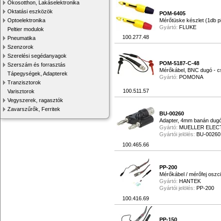
Okosotthon, Lakáselektronika
Oktatási eszközök
POM-6405
Optoelektronika
Mérőtüske készlet (1db pi
Gyártó:
FLUKE
Peltier modulok
100.277.48
Pneumatika
Szenzorok
Szerelési segédanyagok
POM-5187-C-48
Szerszám és forrasztás
Mérőkábel, BNC dugó - c
Tápegységek, Adapterek
Gyártó:
POMONA
Tranzisztorok
100.511.57
Varisztorok
Vegyszerek, ragasztók
Zavarszűrők, Ferritek
BU-00260
Adapter, 4mm banán dugó
Gyártó:
MUELLER ELEC
Gyártói jelölés:
BU-00260
100.465.66
PP-200
Mérőkábel / mérőfej osz
Gyártó:
HANTEK
Gyártói jelölés:
PP-200
100.416.69
PP-150