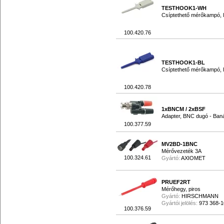
TESTHOOK1-WH
Csíptethető mérőkampó, lo
100.420.76
TESTHOOK1-BL
Csíptethető mérőkampó, lo
100.420.78
1xBNCM / 2xBSF
Adapter, BNC dugó - Banán
100.377.59
MV2BD-1BNC
Mérővezeték 3A
100.324.61
Gyártó:
AXIOMET
PRUEF2RT
Mérőhegy, piros
Gyártó:
HIRSCHMANN
Gyártói jelölés:
973 368-1
100.376.59