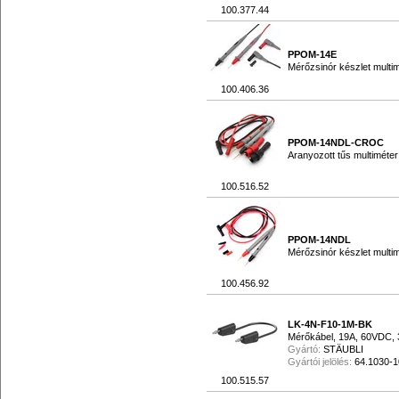
100.377.44
PPOM-14E
Mérőzsinór készlet multi
100.406.36
PPOM-14NDL-CROC
Aranyozott tűs multiméte
100.516.52
PPOM-14NDL
Mérőzsinór készlet multi
100.456.92
LK-4N-F10-1M-BK
Mérőkábel, 19A, 60VDC, 
Gyártó:
STÄUBLI
Gyártói jelölés:
64.1030-
100.515.57