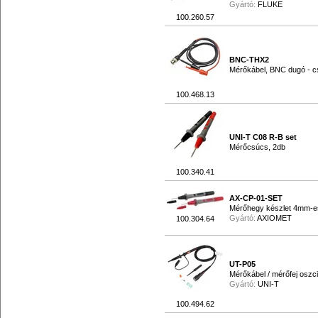
Gyártó:
FLUKE
100.260.57
BNC-THX2
Mérőkábel, BNC dugó - c
100.468.13
UNI-T C08 R-B set
Mérőcsúcs, 2db
100.340.41
AX-CP-01-SET
Mérőhegy készlet 4mm-es 
Gyártó:
AXIOMET
100.304.64
UT-P05
Mérőkábel / mérőfej oszc
Gyártó:
UNI-T
100.494.62