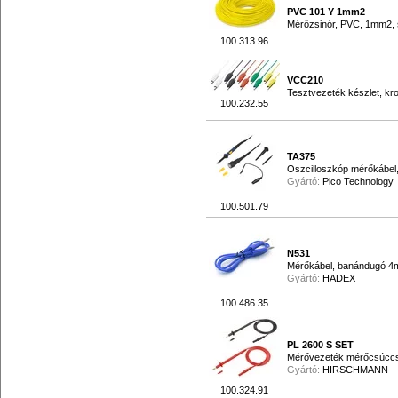
PVC 101 Y 1mm2
Mérőzsinór, PVC, 1mm2, 
100.313.96
VCC210
Tesztvezeték készlet, kro
100.232.55
TA375
Oszcilloszkóp mérőkábel,
Gyártó:
Pico Technology
100.501.79
N531
Mérőkábel, banándugó 4m
Gyártó:
HADEX
100.486.35
PL 2600 S SET
Mérővezeték mérőcsúccsa
Gyártó:
HIRSCHMANN
100.324.91