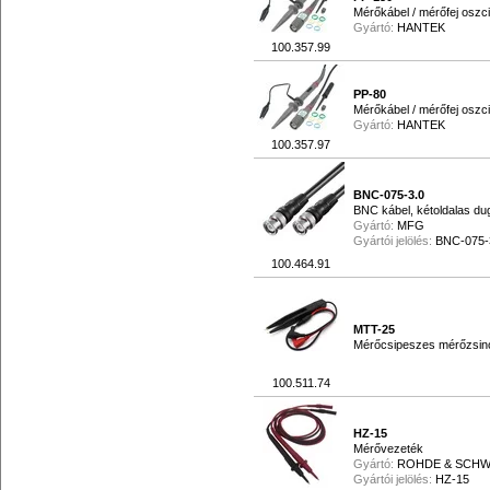
Mérőkábel / mérőfej osz
Gyártó:
HANTEK
100.357.99
PP-80
Mérőkábel / mérőfej osz
Gyártó:
HANTEK
100.357.97
BNC-075-3.0
BNC kábel, kétoldalas dug
Gyártó:
MFG
Gyártói jelölés:
BNC-075-
100.464.91
MTT-25
Mérőcsipeszes mérőzsin
100.511.74
HZ-15
Mérővezeték
Gyártó:
ROHDE & SCH
Gyártói jelölés:
HZ-15