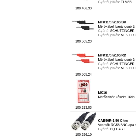
Gyártói jelölés:
TLM8BL
100.486.33
MFK11/0.5/100/BK
Mérőkábel, banándugó 2m
Gyártó:
SCHÜTZINGER
Gyártói jelölés:
MFK 11 / 0
100.505.23
MFK11/0.5/100/RD
Mérőkábel, banándugó 2m
Gyártó:
SCHÜTZINGER
Gyártói jelölés:
MFK 11 / 0
100.505.24
MK16
Mérőzsinór készlet 16db
100.293.03
CAB50R-1 50 Ohm
Vezeték RG58 BNC apa d
Gyártó:
BQ CABLE
100.256.10