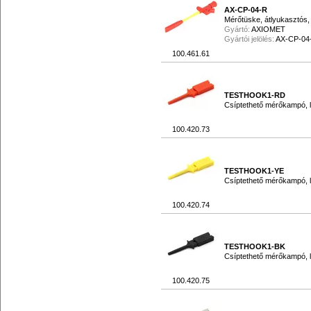
AX-CP-04-R
Mérőtüske, átlyukasztós,
Gyártó:
AXIOMET
Gyártói jelölés:
AX-CP-04
100.461.61
TESTHOOK1-RD
Csíptethető mérőkampó, lo
100.420.73
TESTHOOK1-YE
Csíptethető mérőkampó, lo
100.420.74
TESTHOOK1-BK
Csíptethető mérőkampó, lo
100.420.75