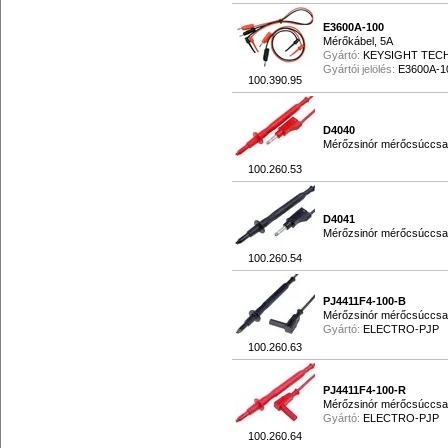
E3600A-100
Mérőkábel, 5A
Gyártó:
KEYSIGHT TEC
Gyártói jelölés:
E3600A-1
100.390.95
D4040
Mérőzsinór mérőcsúccsal
100.260.53
D4041
Mérőzsinór mérőcsúccsal
100.260.54
PJ4411F4-100-B
Mérőzsinór mérőcsúccsal
Gyártó:
ELECTRO-PJP
100.260.63
PJ4411F4-100-R
Mérőzsinór mérőcsúccsal
Gyártó:
ELECTRO-PJP
100.260.64