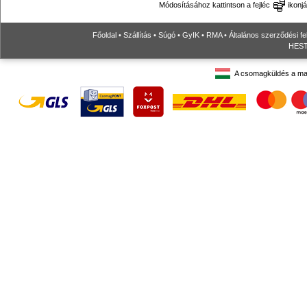
Módosításához kattintson a fejléc
ikonjá
Főoldal
•
Szállítás
•
Súgó
•
GyIK
•
RMA
•
Általános szerződési fe
HESTO
A csomagküldés a ma