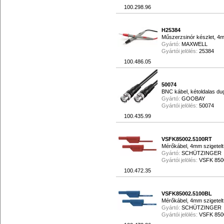
100.298.96
H25384
Műszerzsinór készlet, 4m
Gyártó:
MAXWELL
Gyártói jelölés:
25384
100.486.05
50074
BNC kábel, kétoldalas d
Gyártó:
GOOBAY
Gyártói jelölés:
50074
100.435.99
VSFK85002.5100RT
Mérőkábel, 4mm szigetelt
Gyártó:
SCHÜTZINGER
Gyártói jelölés:
VSFK 8500 
100.472.35
VSFK85002.5100BL
Mérőkábel, 4mm szigetelt
Gyártó:
SCHÜTZINGER
Gyártói jelölés:
VSFK 8500 