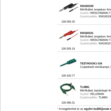
934160100
Mérőkábel, tengelyes 4mm
Gyártó:
HIRSCHMANN 
Gyártói jelölés:
93416010
100.505.20
934160101
Mérőkábel, tengelyes 4mm
Gyártó:
HIRSCHMANN 
Gyártói jelölés:
93416010
100.505.19
TESTHOOK1-GN
Csíptethető mérőkampó, lo
100.420.77
TLM8G
Mérőkábel, banándugó 4mm
Gyártó:
VELLEMAN
Gyártói jelölés:
TLM8G
100.486.31
*
A megjelenített ár az
egyéni beállításnak 