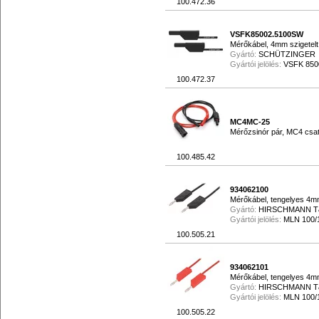
100.472.36
VSFK85002.5100SW
Mérőkábel, 4mm szigetelt
Gyártó:
SCHÜTZINGER
Gyártói jelölés:
VSFK 8500
100.472.37
MC4MC-25
Mérőzsinór pár, MC4 csat
100.485.42
934062100
Mérőkábel, tengelyes 4mm
Gyártó:
HIRSCHMANN 
Gyártói jelölés:
MLN 100/
100.505.21
934062101
Mérőkábel, tengelyes 4mm
Gyártó:
HIRSCHMANN 
Gyártói jelölés:
MLN 100
100.505.22