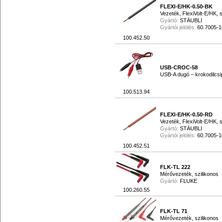
FLEXI-E/HK-0.50-BK
Vezeték, FlexiVolt-E/HK, 
Gyártó:
STÄUBLI
Gyártói jelölés:
60.7005-
100.452.50
USB-CROC-58
USB-A dugó – krokodilcsi
100.513.94
FLEXI-E/HK-0.50-RD
Vezeték, FlexiVolt-E/HK, 
Gyártó:
STÄUBLI
Gyártói jelölés:
60.7005-
100.452.51
FLK-TL 222
Mérővezeték, szilikonos
Gyártó:
FLUKE
100.260.55
FLK-TL 71
Mérővezeték, szilikonos