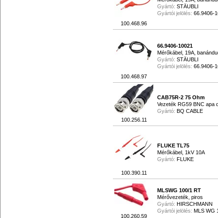
Gyártó:
STÄUBLI
Gyártói jelölés:
66.9406-
100.468.96
66.9406-10021
Mérőkábel, 19A, banándug
Gyártó:
STÄUBLI
Gyártói jelölés:
66.9406-
100.468.97
CAB75R-2 75 Ohm
Vezeték RG59 BNC apa d
Gyártó:
BQ CABLE
100.256.11
FLUKE TL75
Mérőkábel, 1kV 10A
Gyártó:
FLUKE
100.390.11
MLSWG 100/1 RT
Mérővezeték, piros
Gyártó:
HIRSCHMANN
Gyártói jelölés:
MLS WG 1
100.260.59