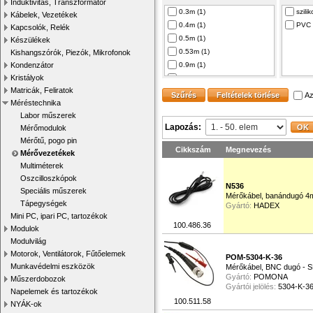
Induktivitás, Transzformátor
EN61
0.3m (1)
szilik
Kábelek, Vezetékek
EN61
0.4m (1)
PVC 
Kapcsolók, Relék
EN61
0.5m (1)
Készülékek
EN 6
0.53m (1)
Kishangszórók, Piezók, Mikrofonok
E175
Kondenzátor
0.9m (1)
Kristályok
0,9144m (1)
Matricák, Feliratok
1m (35)
Az
Méréstechnika
1.2m (6)
Labor műszerek
1.3m (1)
Lapozás:
Mérőmodulok
1.5m (2)
Mérőtű, pogo pin
2m (1)
Cikkszám
Megnevezés
Mérővezetékek
3m (1)
Multiméterek
5m (1)
Oszcilloszkópok
1M (4)
N536
Speciális műszerek
Mérőkábel, banándugó 4mm
Tápegységek
Gyártó:
HADEX
Mini PC, ipari PC, tartozékok
100.486.36
Modulok
Modulvilág
Motorok, Ventilátorok, Fűtőelemek
POM-5304-K-36
Munkavédelmi eszközök
Mérőkábel, BNC dugó - 
Gyártó:
POMONA
Műszerdobozok
Gyártói jelölés:
5304-K-3
Napelemek és tartozékok
100.511.58
NYÁK-ok