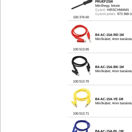
PRUEF2SW
Mérőhegy, fekete
Gyártó:
HIRSCHMANN
Gyártói jelölés:
973 368-1
100.376.60
B4-AC-15A-RD-1M
Mérőkábel, 4mm banándug
100.513.65
B4-AC-15A-BK-1M
Mérőkábel, 4mm banándug
100.513.70
B4-AC-15A-YE-1M
Mérőkábel, 4mm banándug
100.513.71
B4-AC-15A-BL-1M