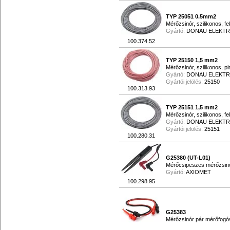
TYP 25051 0.5mm2
Mérőzsinór, szilikonos, fe
Gyártó:
DONAU ELEKTR
100.374.52
TYP 25150 1,5 mm2
Mérőzsinór, szilikonos, pi
Gyártó:
DONAU ELEKTR
Gyártói jelölés:
25150
100.313.93
TYP 25151 1,5 mm2
Mérőzsinór, szilikonos, fe
Gyártó:
DONAU ELEKTR
Gyártói jelölés:
25151
100.280.31
G25380 (UT-L01)
Mérőcsipeszes mérőzsin
Gyártó:
AXIOMET
100.298.95
G25383
Mérőzsinór pár mérőfogó