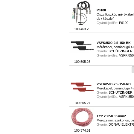
P6100
Oszcilloszkóp mérőkábel
db / készlet)
Gyártói jelölés:
P6100
100.463.25
VSFK8500-2.5-150-BK
Mérőkábel, banándugó 4 m
Gyártó:
SCHÜTZINGER
Gyártói jelölés:
VSFK 8500
100.505.26
VSFK8500-2.5-150-RD
Mérőkábel, banándugó 4 m
Gyártó:
SCHÜTZINGER
Gyártói jelölés:
VSFK 8500 
100.505.27
TYP 25050 0.5mm2
Mérőzsinór, szilikonos, pi
Gyártó:
DONAU ELEKTR
100.374.51