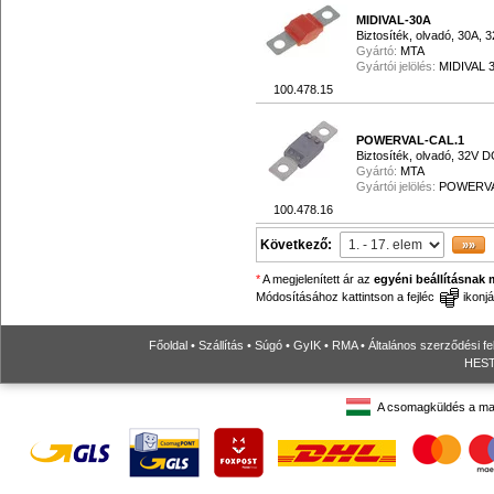
MIDIVAL-30A
Biztosíték, olvadó, 30A,
Gyártó:
MTA
Gyártói jelölés:
MIDIVAL 
100.478.15
POWERVAL-CAL.1
Biztosíték, olvadó, 32V 
Gyártó:
MTA
Gyártói jelölés:
POWERVA
100.478.16
Következő:
*
A megjelenített ár az
egyéni beállításnak 
Módosításához kattintson a fejléc
ikonjá
Főoldal
•
Szállítás
•
Súgó
•
GyIK
•
RMA
•
Általános szerződési fe
HESTO
A csomagküldés a ma