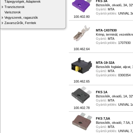
FKS 3A
Tápegységek, Adapterek
Biztosíték, olvadó, 3A, 32
Tranzisztorok
Gyártó:
MTA
Varisztorok
Gyártói jelölés:
UNIVAL 3
100.402.80
Vegyszerek, ragasztók
Zavarszűrők, Ferritek
MTA-1X07930
Krimp, terminál, vezetékr
Gyártó:
MTA
Gyártói jelölés:
1707930
100.462.64
MTA-19-32A
Biztosíték foglalat, aljza
Gyártó:
MTA
Gyártói jelölés:
0300354
100.462.65
FKS 1A
Biztosíték, olvadó, 1A, 3
Gyártó:
MTA
Gyártói jelölés:
UNIVAL 1
100.402.78
FKS 7,5A
Biztosíték, olvadó, 7.5A,
Gyártó:
MTA
Gyártói jelölés:
UNIVAL 7