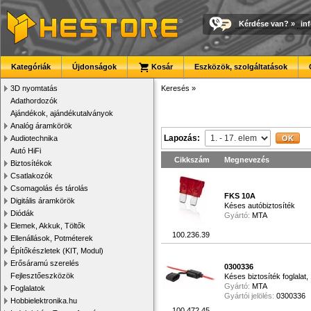
Kérdése van?
»
in
Kategóriák
Újdonságok
Kosár
Eszközök, szolgáltatások
3D nyomtatás
Keresés
»
Adathordozók
Ajándékok, ajándékutalványok
Analóg áramkörök
Lapozás:
Audiotechnika
Autó HiFi
Cikkszám
Megnevezés
Biztosítékok
Csatlakozók
Csomagolás és tárolás
FKS 10A
Digitális áramkörök
Késes autóbiztosíték
Diódák
Gyártó:
MTA
Elemek, Akkuk, Töltők
100.236.39
Ellenállások, Potméterek
Építőkészletek (KIT, Modul)
Erősáramú szerelés
0300336
Fejlesztőeszközök
Késes biztosíték foglala
Gyártó:
MTA
Foglalatok
Gyártói jelölés:
0300336
Hobbielektronika.hu
100.472.45