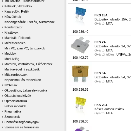
Induktivitás, Transzformátor
Kábelek, Vezetékek
Kapcsolók, Relék
FKS 15A
Készülékek
Biztosíték, olvadó, 15A, 
Kishangszórók, Piezók, Mikrofonok
Gyártó:
MTA
Kondenzátor
100.236.40
Kristályok
Matricák, Feliratok
FKS 2A
Méréstechnika
Biztosíték, olvadó, 2A, 3
Mini PC, ipari PC, tartozékok
Gyártó:
MTA
Modulok
Gyártói jelölés:
UNIVAL 2
100.402.79
Modulvilág
Motorok, Ventilátorok, Fűtőelemek
Munkavédelmi eszközök
FKS 5A
Műszerdobozok
Biztosíték, olvadó, 5A, 3
Napelemek és tartozékok
Gyártó:
MTA
NYÁK-ok
100.236.35
Okosotthon, Lakáselektronika
Oktatási eszközök
Optoelektronika
FKS 20A
Peltier modulok
Késes autóbiztosíték
Pneumatika
Gyártó:
MTA
Szenzorok
100.236.38
Szerelési segédanyagok
Szerszám és forrasztás