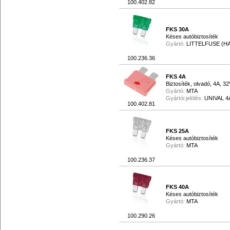
100.402.82
FKS 30A
Késes autóbiztosíték
Gyártó:
LITTELFUSE (H
100.236.36
FKS 4A
Biztosíték, olvadó, 4A, 3
Gyártó:
MTA
Gyártói jelölés:
UNIVAL 4
100.402.81
FKS 25A
Késes autóbiztosíték
Gyártó:
MTA
100.236.37
FKS 40A
Késes autóbiztosíték
Gyártó:
MTA
100.290.26