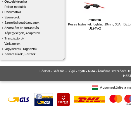
Optoelektronika
Peltier modulok
Pneumatika
Szenzorok
0300336
Szerelési segédanyagok
Késes biztosíték foglalat, 19mm, 30A,
Bizto
Szerszám és forrasztás
UL94V-2
Tápegységek, Adapterek
Tranzisztorok
Varisztorok
Vegyszerek, ragasztók
Zavarszűrők, Ferritek
Főoldal
•
Szállítás
•
Súgó
•
GyIK
•
RMA
•
Általános szerződési fe
HESTO
A csomagküldés a ma