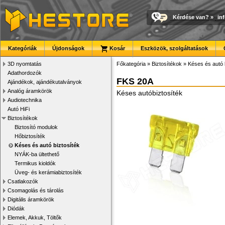
Kérdése van?
»
in
Kategóriák
Újdonságok
Kosár
Eszközök, szolgáltatások
3D nyomtatás
Főkategória
»
Biztosítékok
»
Késes és autó 
Adathordozók
FKS 20A
Ajándékok, ajándékutalványok
Analóg áramkörök
Késes autóbiztosíték
Audiotechnika
Autó HiFi
Biztosítékok
Biztosító modulok
Hőbiztosíték
Késes és autó biztosíték
NYÁK-ba ültethető
Termikus kioldók
Üveg- és kerámiabiztosíték
Csatlakozók
Csomagolás és tárolás
Digitális áramkörök
Diódák
Elemek, Akkuk, Töltők