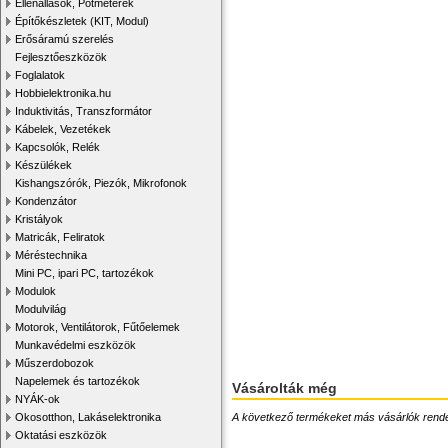
Ellenállások, Potméterek
Építőkészletek (KIT, Modul)
Erősáramú szerelés
Fejlesztőeszközök
Foglalatok
Hobbielektronika.hu
Induktivitás, Transzformátor
Kábelek, Vezetékek
Kapcsolók, Relék
Készülékek
Kishangszórók, Piezók, Mikrofonok
Kondenzátor
Kristályok
Matricák, Feliratok
Méréstechnika
Mini PC, ipari PC, tartozékok
Modulok
Modulvilág
Motorok, Ventilátorok, Fűtőelemek
Munkavédelmi eszközök
Műszerdobozok
Napelemek és tartozékok
Vásárolták még
NYÁK-ok
A következő termékeket más vásárlók rendelték
Okosotthon, Lakáselektronika
Oktatási eszközök