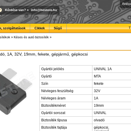
Belép
Kérdése van?
»
info@hestore.hu
T
, szolgáltatások
Cikkek
Súgó
sítékok
»
Késes és autó biztosíték
»
vadó, 1A, 32V, 19mm, fekete, gépjármű, gépkocsi
Gyártói jelölés
UNIVAL 1A
Gyártó
MTA
Szín
fekete
Névleges feszültség
32V
Névleges áram
1A
Biztosítékméret
19mm
Gyártói sorozat
UNIVAL
Biztosíték típusa
olvadó
Biztosíték fajtája
gépkocsi,