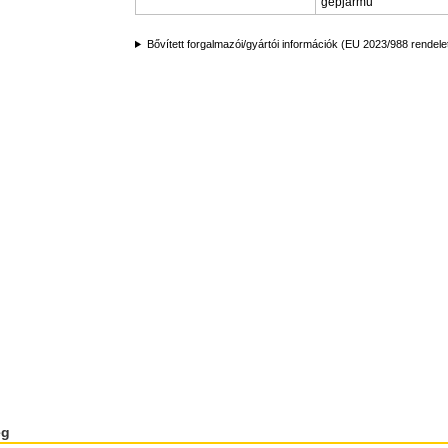
gépjármű
Bővített forgalmazói/gyártói információk (EU 2023/988 rendele
ég