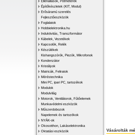
Ellenállások, Potméterek
Építőkészletek (KIT, Modul)
Erősáramú szerelés
Fejlesztőeszközök
Foglalatok
Hobbielektronika.hu
Induktivitás, Transzformátor
Kábelek, Vezetékek
Kapcsolók, Relék
Készülékek
Kishangszórók, Piezók, Mikrofonok
Kondenzátor
Kristályok
Matricák, Feliratok
Méréstechnika
Mini PC, ipari PC, tartozékok
Modulok
Modulvilág
Motorok, Ventilátorok, Fűtőelemek
Munkavédelmi eszközök
Műszerdobozok
Napelemek és tartozékok
NYÁK-ok
Okosotthon, Lakáselektronika
Vásárolták m
Oktatási eszközök