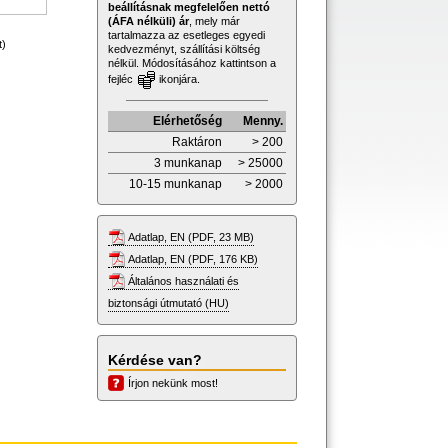
beállításnak megfelelően nettó
(ÁFA nélküli) ár
, mely már
tartalmazza az esetleges egyedi
t)
kedvezményt, szállítási költség
nélkül. Módosításához kattintson a
fejléc
ikonjára.
Elérhetőség
Menny.
Raktáron
> 200
3 munkanap
> 25000
10-15 munkanap
> 2000
Adatlap, EN (PDF, 23 MB)
Adatlap, EN (PDF, 176 KB)
Általános használati és
biztonsági útmutató (HU)
Kérdése van?
Írjon nekünk most!