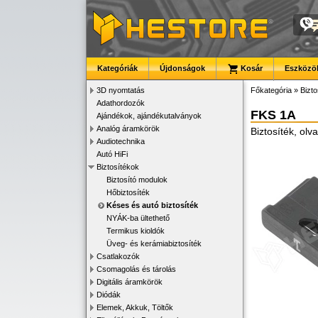
Kategóriák
Újdonságok
Kosár
Eszközök
3D nyomtatás
Főkategória
»
Bizto
Adathordozók
FKS 1A
Ajándékok, ajándékutalványok
Analóg áramkörök
Biztosíték, ol
Audiotechnika
Autó HiFi
Biztosítékok
Biztosító modulok
Hőbiztosíték
Késes és autó biztosíték
NYÁK-ba ültethető
Termikus kioldók
Üveg- és kerámiabiztosíték
Csatlakozók
Csomagolás és tárolás
Digitális áramkörök
Diódák
Elemek, Akkuk, Töltők