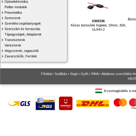
Optoelektronika
Peltier modulok
Pneumatika
Szenzorok
Bizto
0300336
Szerelési segédanyagok
Késes biztosíték foglalat, 19mm, 30A,
Szerszám és forrasztás
UL94V-2
Tápegységek, Adapterek
Tranzisztorok
Varisztorok
Vegyszerek, ragasztók
Zavarszűrők, Ferritek
Főoldal
•
Szállítás
•
Súgó
•
GyIK
•
RMA
•
Általános szerződési fe
HESTO
A csomagküldés a ma