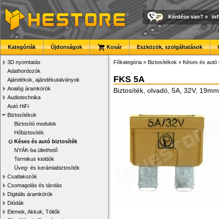
Kérdése van?
»
in
Kategóriák
Újdonságok
Kosár
Eszközök, szolgáltatások
3D nyomtatás
Főkategória
»
Biztosítékok
»
Késes és autó 
Adathordozók
FKS 5A
Ajándékok, ajándékutalványok
Analóg áramkörök
Biztosíték, olvadó, 5A, 32V, 19mm
Audiotechnika
Autó HiFi
Biztosítékok
Biztosító modulok
Hőbiztosíték
Késes és autó biztosíték
NYÁK-ba ültethető
Termikus kioldók
Üveg- és kerámiabiztosíték
Csatlakozók
Csomagolás és tárolás
Digitális áramkörök
Diódák
Elemek, Akkuk, Töltők