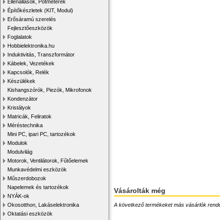
Ellenállások, Potméterek
Építőkészletek (KIT, Modul)
Erősáramú szerelés
Fejlesztőeszközök
Foglalatok
Hobbielektronika.hu
Induktivitás, Transzformátor
Kábelek, Vezetékek
Kapcsolók, Relék
Készülékek
Kishangszórók, Piezók, Mikrofonok
Kondenzátor
Kristályok
Matricák, Feliratok
Méréstechnika
Mini PC, ipari PC, tartozékok
Modulok
Modulvilág
Motorok, Ventilátorok, Fűtőelemek
Munkavédelmi eszközök
Műszerdobozok
Napelemek és tartozékok
Vásárolták még
NYÁK-ok
A következő termékeket más vásárlók rendelték
Okosotthon, Lakáselektronika
Oktatási eszközök