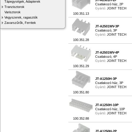
JT-A2501H-2P
Tápegységek, Adapterek
Csatlakozó ház, 2P
Tranzisztorok
Gyártó:
JOINT TECH
Varisztorok
100.351.13
Vegyszerek, ragasztók
Zavarszűrők, Ferritek
JT-A2501WV-3P
Csatlakozó, 3P
Gyártó:
JOINT TECH
100.351.28
JT-A2501WV-4P
Csatlakozó, 4P
Gyártó:
JOINT TECH
100.351.29
JT-A1250H-3P
Csatlakozó ház, 3P
Gyártó:
JOINT TECH
100.351.80
JT-A1250H-10P
Csatlakozó ház, 10P
Gyártó:
JOINT TECH
100.352.88
JT-A1250H-2P