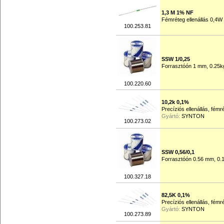
1,3 M 1% NF
Fémréteg ellenállás 0,4W
100.253.81
SSW 1/0,25
Forrasztóón 1 mm, 0.25k
100.220.60
10,2k 0,1%
Precíziós ellenállás, fém
Gyártó:
SYNTON
100.273.02
SSW 0,56/0,1
Forrasztóón 0.56 mm, 0.
100.327.18
82,5K 0,1%
Precíziós ellenállás, fém
Gyártó:
SYNTON
100.273.89