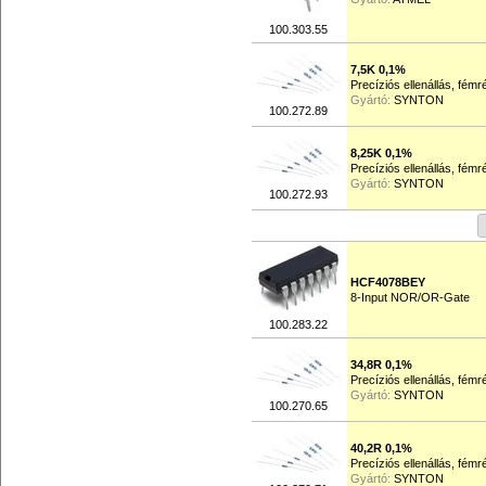
100.303.55
7,5K 0,1%
Precíziós ellenállás, fém
Gyártó:
SYNTON
100.272.89
8,25K 0,1%
Precíziós ellenállás, fém
Gyártó:
SYNTON
100.272.93
HCF4078BEY
8-Input NOR/OR-Gate
100.283.22
34,8R 0,1%
Precíziós ellenállás, fém
Gyártó:
SYNTON
100.270.65
40,2R 0,1%
Precíziós ellenállás, fém
Gyártó:
SYNTON