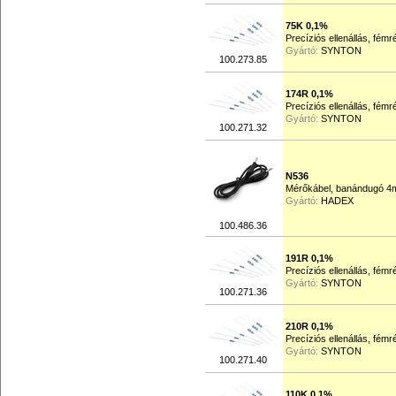
75K 0,1%
Precíziós ellenállás, fém
Gyártó:
SYNTON
100.273.85
174R 0,1%
Precíziós ellenállás, fém
Gyártó:
SYNTON
100.271.32
N536
Mérőkábel, banándugó 4mm
Gyártó:
HADEX
100.486.36
191R 0,1%
Precíziós ellenállás, fém
Gyártó:
SYNTON
100.271.36
210R 0,1%
Precíziós ellenállás, fém
Gyártó:
SYNTON
100.271.40
110K 0,1%