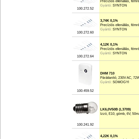
Precíziós ellenállás, fém
Gyártó:
SYNTON
100.272.52
3,74K 0,1%
Precíziós ellenállás, fém
Gyártó:
SYNTON
100.272.60
4,12K 0,1%
Precíziós ellenállás, fém
Gyártó:
SYNTON
100.272.64
DHM 710
Párátlanító, 230V AC, 72W
Gyártó:
SOMOGYI
100.459.52
LK6,0V50B (L3709)
Izzó, E10, gömb, 6V, 50
100.241.92
4,22K 0,1%