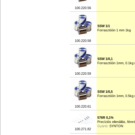
100.220.56
SSW 1/1
Forrasztóón 1 mm 1kg
100.220.58
SSW 1/0,1
Forrasztóón 1mm, 0.1kg 
100.220.59
SSW 1/0,5
Forrasztóón 1mm, 0.5kg 
100.220.61
576R 0,1%
Precíziós ellenállás, fém
Gyártó:
SYNTON
100.271.82