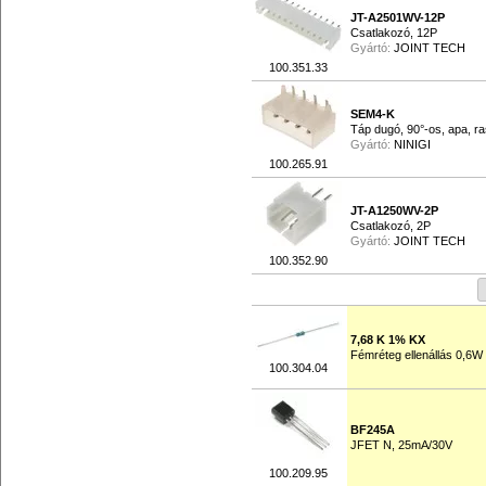
JT-A2501WV-12P
Csatlakozó, 12P
Gyártó:
JOINT TECH
100.351.33
SEM4-K
Táp dugó, 90°-os, apa, ra
Gyártó:
NINIGI
100.265.91
JT-A1250WV-2P
Csatlakozó, 2P
Gyártó:
JOINT TECH
100.352.90
7,68 K 1% KX
Fémréteg ellenállás 0,6W
100.304.04
BF245A
JFET N, 25mA/30V
100.209.95