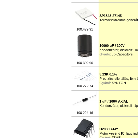
SP1848-27145
Termoelektromos generát
100.479.91
10000 uF / 100V
Kondenzátor, elektrolit,
Gyártó:
Jb Capacitors
100.392.96
5,23K 0,1%
Precíziós ellenállás, fém
Gyártó:
SYNTON
100.272.74
1 uF / 100V AXIAL
Kondenzátor, elektrolit,
100.224.16
U2008B-MY
Motor vezérlő IC, lágy ind
Gyártó:
ATMEL