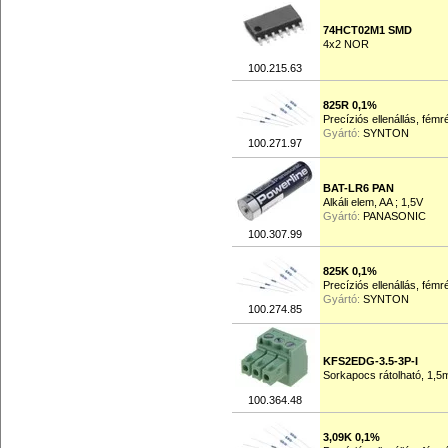
74HCT02M1 SMD
4x2 NOR
100.215.63
825R 0,1%
Precíziós ellenállás, fém
Gyártó:
SYNTON
100.271.97
BAT-LR6 PAN
Alkáli elem, AA ; 1,5V
Gyártó:
PANASONIC
100.307.99
825K 0,1%
Precíziós ellenállás, fém
Gyártó:
SYNTON
100.274.85
KFS2EDG-3.5-3P-I
Sorkapocs rátolható, 1,
100.364.48
3,09K 0,1%