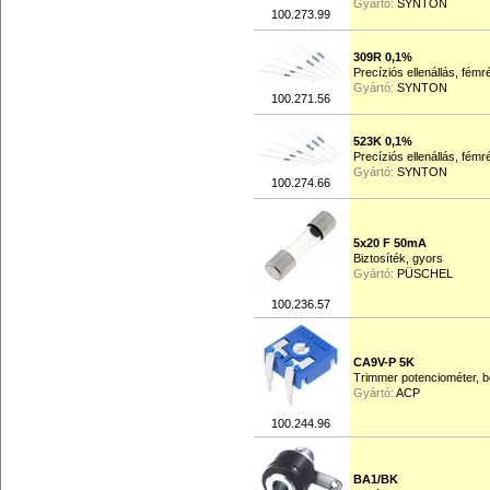
Gyártó:
SYNTON
100.273.99
309R 0,1%
Precíziós ellenállás, fém
Gyártó:
SYNTON
100.271.56
523K 0,1%
Precíziós ellenállás, fém
Gyártó:
SYNTON
100.274.66
5x20 F 50mA
Biztosíték, gyors
Gyártó:
PÜSCHEL
100.236.57
CA9V-P 5K
Trimmer potenciométer, b
Gyártó:
ACP
100.244.96
BA1/BK