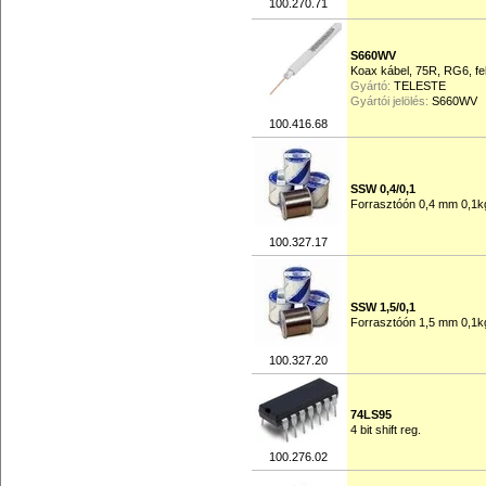
100.270.71
S660WV
Koax kábel, 75R, RG6, fe
Gyártó:
TELESTE
Gyártói jelölés:
S660WV
100.416.68
SSW 0,4/0,1
Forrasztóón 0,4 mm 0,1k
100.327.17
SSW 1,5/0,1
Forrasztóón 1,5 mm 0,1k
100.327.20
74LS95
4 bit shift reg.
100.276.02