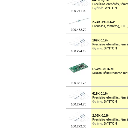
84,5R 0,1%
Precíziós ellenállás, fém
Gyártó:
SYNTON
100.271.02
2.74K-1%-0.6W
Ellenállás, fémréteg, THT
100.452.79
169K 0,1%
Precíziós ellenállás, fém
Gyártó:
SYNTON
100.274.19
RCWL-0516-M
Mikrohullámú radaros mo
100.381.78
619K 0,1%
Precíziós ellenállás, fém
Gyártó:
SYNTON
100.274.73
2,05K 0,1%
Precíziós ellenállás, fém
Gyártó:
SYNTON
100.272.35