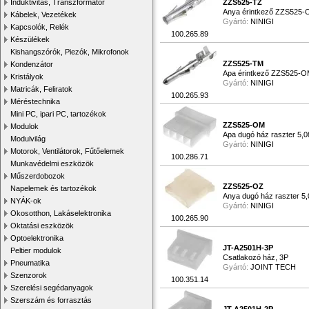
Induktivitás, Transzformátor
ZZS525-TZ
Anya érintkező ZZS525-
Kábelek, Vezetékek
Gyártó:
NINIGI
Kapcsolók, Relék
100.265.89
Készülékek
Kishangszórók, Piezók, Mikrofonok
ZZS525-TM
Kondenzátor
Apa érintkező ZZS525-O
Kristályok
Gyártó:
NINIGI
Matricák, Feliratok
100.265.93
Méréstechnika
Mini PC, ipari PC, tartozékok
ZZS525-OM
Modulok
Apa dugó ház raszter 5,0
Modulvilág
Gyártó:
NINIGI
Motorok, Ventilátorok, Fűtőelemek
100.286.71
Munkavédelmi eszközök
Műszerdobozok
ZZS525-OZ
Napelemek és tartozékok
Anya dugó ház raszter 5,
NYÁK-ok
Gyártó:
NINIGI
Okosotthon, Lakáselektronika
100.265.90
Oktatási eszközök
Optoelektronika
JT-A2501H-3P
Peltier modulok
Csatlakozó ház, 3P
Pneumatika
Gyártó:
JOINT TECH
Szenzorok
100.351.14
Szerelési segédanyagok
Szerszám és forrasztás