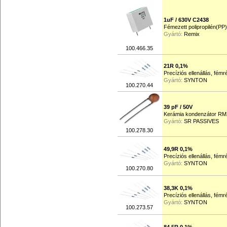
1uF / 630V C2438
Fémezett polipropilén(PP
Gyártó:
Remix
100.466.35
21R 0,1%
Precíziós ellenállás, fém
Gyártó:
SYNTON
100.270.44
39 pF / 50V
Kerámia kondenzátor RM
Gyártó:
SR PASSIVES
100.278.30
49,9R 0,1%
Precíziós ellenállás, fém
Gyártó:
SYNTON
100.270.80
38,3K 0,1%
Precíziós ellenállás, fém
Gyártó:
SYNTON
100.273.57