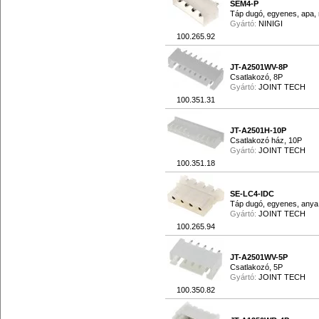
SEM4-P
Táp dugó, egyenes, apa, 
Gyártó:
NINIGI
100.265.92
JT-A2501WV-8P
Csatlakozó, 8P
Gyártó:
JOINT TECH
100.351.31
JT-A2501H-10P
Csatlakozó ház, 10P
Gyártó:
JOINT TECH
100.351.18
SE-LC4-IDC
Táp dugó, egyenes, anya
Gyártó:
JOINT TECH
100.265.94
JT-A2501WV-5P
Csatlakozó, 5P
Gyártó:
JOINT TECH
100.350.82