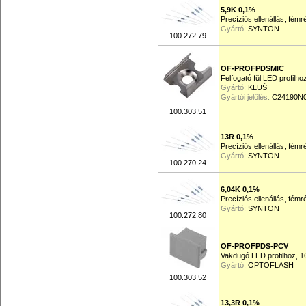
5,9K 0,1%
Precíziós ellenállás, fém
Gyártó:
SYNTON
100.272.79
OF-PROFPDSMIC
Felfogató fül LED profilho
Gyártó:
KLUŚ
Gyártói jelölés:
C24190N
100.303.51
13R 0,1%
Precíziós ellenállás, fém
Gyártó:
SYNTON
100.270.24
6,04K 0,1%
Precíziós ellenállás, fém
Gyártó:
SYNTON
100.272.80
OF-PROFPDS-PCV
Vakdugó LED profilhoz,
Gyártó:
OPTOFLASH
100.303.52
13,3R 0,1%