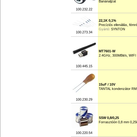
Banánaljzat
100.232.22
22,1K 0,1%
Precíziós ellenállás, fém
Gyártó:
SYNTON
100.273.34
MT7601-W
2.4GHz, 300MBit/s, WIFI 
100.445.15
15uF / 10V
TANTAL kondenzátor RM
100.230.29
SSW 0,8/0,25
Forrasztóón 0,8 mm 0,25
100.220.54