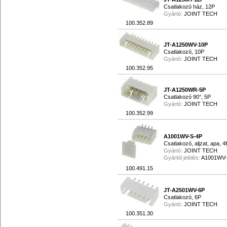
Csatlakozó ház, 12P
Gyártó:
JOINT TECH
100.352.89
JT-A1250WV-10P
Csatlakozó, 10P
Gyártó:
JOINT TECH
100.352.95
JT-A1250WR-5P
Csatlakozó 90°, 5P
Gyártó:
JOINT TECH
100.352.99
A1001WV-S-4P
Csatlakozó, aljzat, apa,
Gyártó:
JOINT TECH
Gyártói jelölés:
A1001WV-
100.491.15
JT-A2501WV-6P
Csatlakozó, 6P
Gyártó:
JOINT TECH
100.351.30