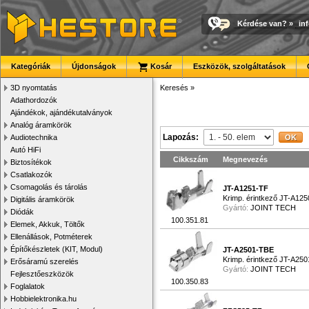
Kérdése van?
»
in
Kategóriák
Újdonságok
Kosár
Eszközök, szolgáltatások
3D nyomtatás
Keresés
»
Adathordozók
Ajándékok, ajándékutalványok
Analóg áramkörök
Lapozás:
Audiotechnika
Autó HiFi
Cikkszám
Megnevezés
Biztosítékok
Csatlakozók
Csomagolás és tárolás
JT-A1251-TF
Krimp. érintkező JT-A12
Digitális áramkörök
Gyártó:
JOINT TECH
Diódák
100.351.81
Elemek, Akkuk, Töltők
Ellenállások, Potméterek
Építőkészletek (KIT, Modul)
JT-A2501-TBE
Krimp. érintkező JT-A25
Erősáramú szerelés
Gyártó:
JOINT TECH
Fejlesztőeszközök
100.350.83
Foglalatok
Hobbielektronika.hu