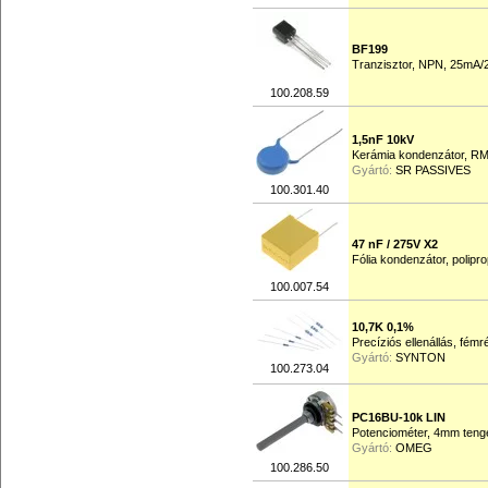
BF199
Tranzisztor, NPN, 25mA/
100.208.59
1,5nF 10kV
Kerámia kondenzátor, R
Gyártó:
SR PASSIVES
100.301.40
47 nF / 275V X2
Fólia kondenzátor, polip
100.007.54
10,7K 0,1%
Precíziós ellenállás, fém
Gyártó:
SYNTON
100.273.04
PC16BU-10k LIN
Potenciométer, 4mm teng
Gyártó:
OMEG
100.286.50