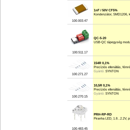
1nF / 50V CF5%
Kondenzátor, SMD1206, 
100.003.47
QC-5-20
USB-QC tápegység modul,
100.511.17
154R 0,1%
Precíziós ellenállás, fém
Gyártó:
SYNTON
100.271.27
10,5R 0,1%
Precíziós ellenállás, fém
Gyártó:
SYNTON
100.270.15
PRH-RP-RD
Piranha LED, 1.8...2.2V, pi
100.483.45