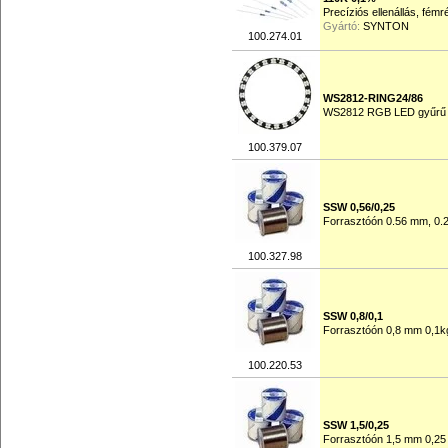
Precíziós ellenállás, fém
Gyártó:
SYNTON
100.274.01
WS2812-RING24/86
WS2812 RGB LED gyűrű 
100.379.07
SSW 0,56/0,25
Forrasztóón 0.56 mm, 0.
100.327.98
SSW 0,8/0,1
Forrasztóón 0,8 mm 0,1k
100.220.53
SSW 1,5/0,25
Forrasztóón 1,5 mm 0,25