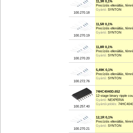
11,3R 0,1%
Precíziós ellenállás, fém
Gyártó:
SYNTON
100.270.18
11,5R 0,1%
Precíziós ellenállás, fém
Gyártó:
SYNTON
100.270.19
11,8R 0,1%
Precíziós ellenállás, fém
Gyártó:
SYNTON
100.270.20
5,49K 0,1%
Precíziós ellenállás, fém
Gyártó:
SYNTON
100.272.76
74HC4040D.652
12-stage binary ripple co
Gyártó:
NEXPERIA
Gyártói jelölés:
74HC4040
100.257.40
12,1R 0,1%
Precíziós ellenállás, fém
Gyártó:
SYNTON
100.270.21