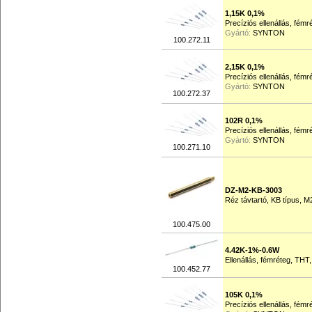
1,15K 0,1%
Precíziós ellenállás, fém
Gyártó:
SYNTON
100.272.11
2,15K 0,1%
Precíziós ellenállás, fém
Gyártó:
SYNTON
100.272.37
102R 0,1%
Precíziós ellenállás, fém
Gyártó:
SYNTON
100.271.10
DZ-M2-KB-3003
Réz távtartó, KB típus,
100.475.00
4.42K-1%-0.6W
Ellenállás, fémréteg, THT
100.452.77
105K 0,1%
Precíziós ellenállás, fém