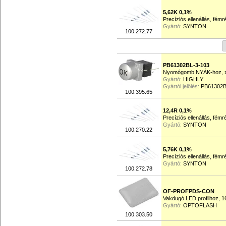
5,62K 0,1%
Precíziós ellenállás, fém
Gyártó:
SYNTON
100.272.77
PB61302BL-3-103
Nyomógomb NYÁK-hoz, z
Gyártó:
HIGHLY
Gyártói jelölés:
PB61302B
100.395.65
12,4R 0,1%
Precíziós ellenállás, fém
Gyártó:
SYNTON
100.270.22
5,76K 0,1%
Precíziós ellenállás, fém
Gyártó:
SYNTON
100.272.78
OF-PROFPDS-CON
Vakdugó LED profilhoz, 
Gyártó:
OPTOFLASH
100.303.50