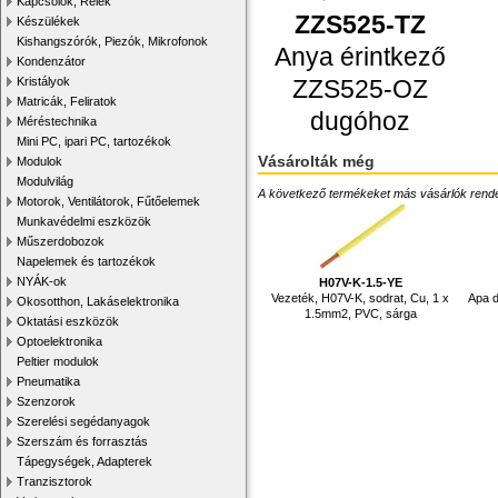
Kapcsolók, Relék
ZZS525-TZ
Készülékek
Kishangszórók, Piezók, Mikrofonok
Anya érintkező
Kondenzátor
ZZS525-OZ
Kristályok
Matricák, Feliratok
dugóhoz
Méréstechnika
Mini PC, ipari PC, tartozékok
Vásárolták még
Modulok
Modulvilág
A következő termékeket más vásárlók rendelték
Motorok, Ventilátorok, Fűtőelemek
Munkavédelmi eszközök
Műszerdobozok
Napelemek és tartozékok
NYÁK-ok
H07V-K-1.5-YE
Vezeték, H07V-K, sodrat, Cu, 1 x
Apa d
Okosotthon, Lakáselektronika
1.5mm2, PVC, sárga
Oktatási eszközök
Optoelektronika
Peltier modulok
Pneumatika
Szenzorok
Szerelési segédanyagok
Szerszám és forrasztás
Tápegységek, Adapterek
Tranzisztorok