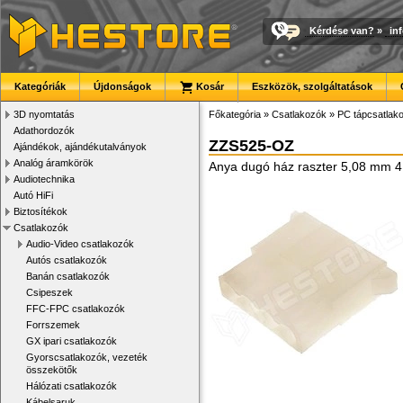
Kérdése van?
»
in
Kategóriák
Újdonságok
Kosár
Eszközök, szolgáltatások
3D nyomtatás
Főkategória
»
Csatlakozók
»
PC tápcsatlak
Adathordozók
ZZS525-OZ
Ajándékok, ajándékutalványok
Analóg áramkörök
Anya dugó ház raszter 5,08 mm 4
Audiotechnika
Autó HiFi
Biztosítékok
Csatlakozók
Audio-Video csatlakozók
Autós csatlakozók
Banán csatlakozók
Csipeszek
FFC-FPC csatlakozók
Forrszemek
GX ipari csatlakozók
Gyorscsatlakozók, vezeték
összekötők
Hálózati csatlakozók
Kábelsaruk