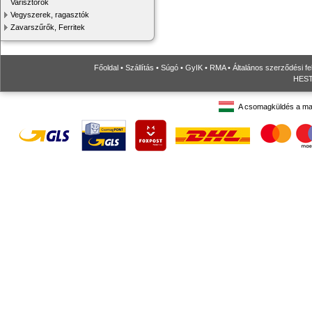
Varisztorok
Vegyszerek, ragasztók
Zavarszűrők, Ferritek
Főoldal
•
Szállítás
•
Súgó
•
GyIK
•
RMA
•
Általános szerződési fe
HESTO
A csomagküldés a ma