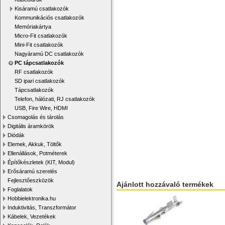
Kisáramú csatlakozók
Kommunikációs csatlakozók
Memóriakártya
Micro-Fit csatlakozók
Mini-Fit csatlakozók
Nagyáramú DC csatlakozók
PC tápcsatlakozók
RF csatlakozók
SD ipari csatlakozók
Tápcsatlakozók
Telefon, hálózati, RJ csatlakozók
USB, Fire Wire, HDMI
Csomagolás és tárolás
Digitális áramkörök
Diódák
Elemek, Akkuk, Töltők
Ellenállások, Potméterek
Építőkészletek (KIT, Modul)
Erősáramú szerelés
Fejlesztőeszközök
Ajánlott hozzávaló termékek
Foglalatok
Hobbielektronika.hu
Induktivitás, Transzformátor
Kábelek, Vezetékek