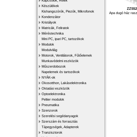
Kapcsolók, Relék
Készülékek
ZZS5
Kishangszórók, Piezók, Mikrofonok
Apa dugó ház rasz
Kondenzátor
Kristályok
Matricák, Feliratok
Méréstechnika
Mini PC, ipari PC, tartozékok
Modulok
Modulvilág
Motorok, Ventilátorok, Fűtőelemek
Munkavédelmi eszközök
Műszerdobozok
Napelemek és tartozékok
NYÁK-ok
Okosotthon, Lakáselektronika
Oktatási eszközök
Optoelektronika
Peltier modulok
Pneumatika
Szenzorok
Szerelési segédanyagok
Szerszám és forrasztás
Tápegységek, Adapterek
Tranzisztorok