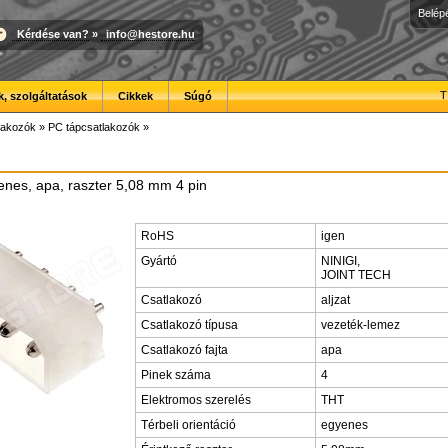
Belép
Kérdése van?
»
info@hestore.hu
T
, szolgáltatások
Cikkek
Súgó
lakozók
»
PC tápcsatlakozók
»
nes, apa, raszter 5,08 mm 4 pin
RoHS
igen
Gyártó
NINIGI,
JOINT TECH
Csatlakozó
aljzat
Csatlakozó típusa
vezeték-lemez
Csatlakozó fajta
apa
Pinek száma
4
Elektromos szerelés
THT
Térbeli orientáció
egyenes