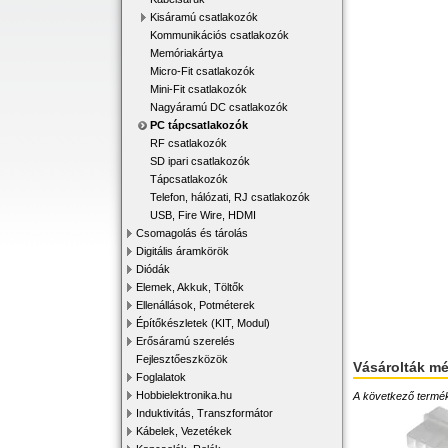
Kisáramú csatlakozók
Kommunikációs csatlakozók
Memóriakártya
Micro-Fit csatlakozók
Mini-Fit csatlakozók
Nagyáramú DC csatlakozók
PC tápcsatlakozók
RF csatlakozók
SD ipari csatlakozók
Tápcsatlakozók
Telefon, hálózati, RJ csatlakozók
USB, Fire Wire, HDMI
Csomagolás és tárolás
Digitális áramkörök
Diódák
Elemek, Akkuk, Töltők
Ellenállások, Potméterek
Építőkészletek (KIT, Modul)
Erősáramú szerelés
Fejlesztőeszközök
Vásárolták m
Foglalatok
Hobbielektronika.hu
A következő terméke
Induktivitás, Transzformátor
Kábelek, Vezetékek