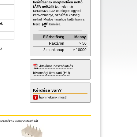
beállításnak megfelelően nettó
(ÁFA nélküli) ár
, mely már
tartalmazza az esetleges egyedi
kedvezményt, szállítási költség
nélkül. Módosításához kattintson a
ók
fejléc
ikonjára.
Elérhetőség
Menny.
Raktáron
> 50
t)
3 munkanap
> 10000
Általános használati és
biztonsági útmutató (HU)
Kérdése van?
Írjon nekünk most!
 termékek kompatibilitását.