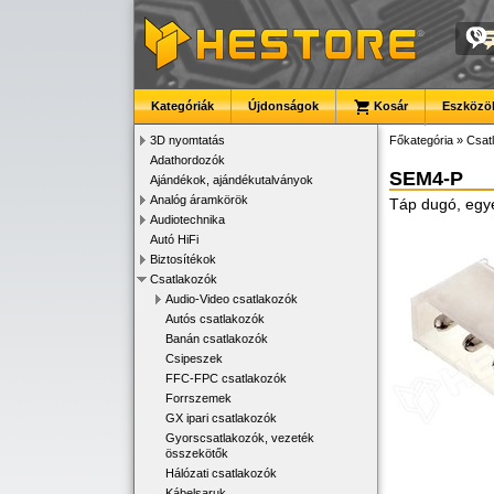
Kategóriák
Újdonságok
Kosár
Eszközök
3D nyomtatás
Főkategória
»
Csat
Adathordozók
SEM4-P
Ajándékok, ajándékutalványok
Analóg áramkörök
Táp dugó, egye
Audiotechnika
Autó HiFi
Biztosítékok
Csatlakozók
Audio-Video csatlakozók
Autós csatlakozók
Banán csatlakozók
Csipeszek
FFC-FPC csatlakozók
Forrszemek
GX ipari csatlakozók
Gyorscsatlakozók, vezeték
összekötők
Hálózati csatlakozók
Kábelsaruk