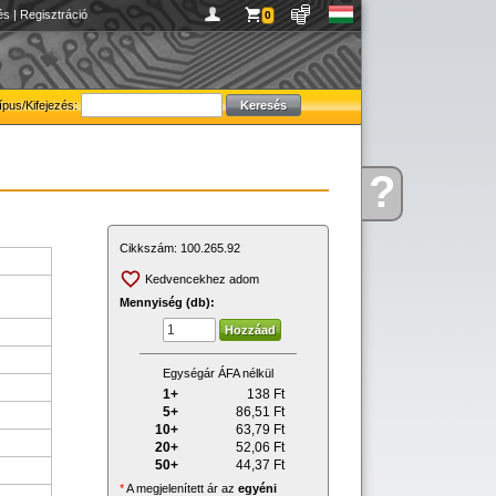
és
|
Regisztráció
0
ípus/Kifejezés:
?
Kérdése
van
Cikkszám:
100.265.92
Kedvencekhez adom
Mennyiség (db):
Egységár ÁFA nélkül
1+
138
Ft
5+
86,51
Ft
10+
63,79
Ft
20+
52,06
Ft
50+
44,37
Ft
*
A megjelenített ár az
egyéni