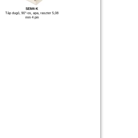
SEM4-K
Táp dugó, 90°-os, apa, raszter 5,08
mm 4 pin