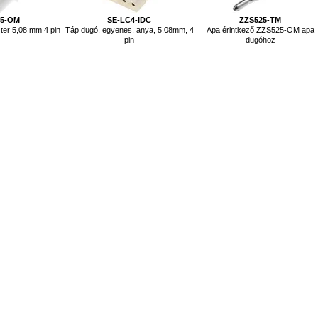
25-OM
SE-LC4-IDC
ZZS525-TM
ter 5,08 mm 4 pin
Táp dugó, egyenes, anya, 5.08mm, 4
Apa érintkező ZZS525-OM apa
pin
dugóhoz