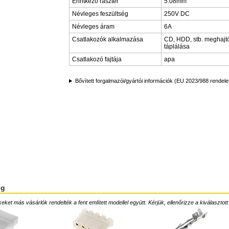
Érintkező raszter
5.08mm
Névleges feszültség
250V DC
Névleges áram
6A
Csatlakozók alkalmazása
CD, HDD, stb. meghajt
táplálása
Csatlakozó fajtája
apa
Bővített forgalmazói/gyártói információk (EU 2023/988 rendele
ég
ket más vásárlók rendelték a fent említett modellel együtt. Kérjük, ellenőrizze a kiválasztott