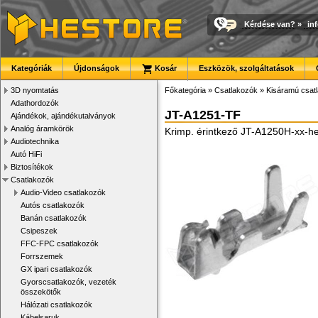
Kérdése van?
»
in
Kategóriák
Újdonságok
Kosár
Eszközök, szolgáltatások
3D nyomtatás
Főkategória
»
Csatlakozók
»
Kisáramú csat
Adathordozók
JT-A1251-TF
Ajándékok, ajándékutalványok
Analóg áramkörök
Krimp. érintkező JT-A1250H-xx-h
Audiotechnika
Autó HiFi
Biztosítékok
Csatlakozók
Audio-Video csatlakozók
Autós csatlakozók
Banán csatlakozók
Csipeszek
FFC-FPC csatlakozók
Forrszemek
GX ipari csatlakozók
Gyorscsatlakozók, vezeték
összekötők
Hálózati csatlakozók
Kábelsaruk