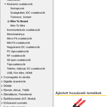
Kisáramú csatlakozók
Sorkapcsok
Szalagkábel, IDC csatlakozók
Tüskesor, Jumper
Wire To Board
Wire To Wire
Kommunikációs csatlakozók
Memóriakártya
Micro-Fit csatlakozók
Mini-Fit csatlakozók
Nagyáramú DC csatlakozók
PC tápcsatlakozók
RF csatlakozók
SD ipari csatlakozók
Tápcsatlakozók
Telefon, hálózati, RJ csatlakozók
USB, Fire Wire, HDMI
Csomagolás és tárolás
Digitális áramkörök
Diódák
Elemek, Akkuk, Töltők
Ajánlott hozzávaló termékek
Ellenállások, Potméterek
Építőkészletek (KIT, Modul)
Erősáramú szerelés