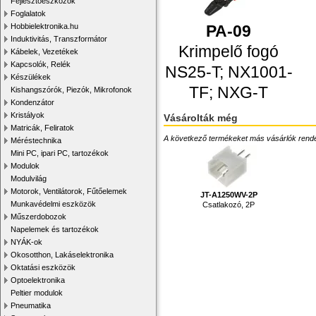
Fejlesztőeszközök
Foglalatok
PA-09
Hobbielektronika.hu
Induktivitás, Transzformátor
Krimpelő fogó
Kábelek, Vezetékek
Kapcsolók, Relék
NS25-T; NX1001-
Készülékek
TF; NXG-T
Kishangszórók, Piezók, Mikrofonok
Kondenzátor
Kristályok
Vásárolták még
Matricák, Feliratok
A következő termékeket más vásárlók rendelték
Méréstechnika
Mini PC, ipari PC, tartozékok
Modulok
Modulvilág
Motorok, Ventilátorok, Fűtőelemek
JT-A1250WV-2P
Munkavédelmi eszközök
Csatlakozó, 2P
Műszerdobozok
Napelemek és tartozékok
NYÁK-ok
Okosotthon, Lakáselektronika
Oktatási eszközök
Optoelektronika
Peltier modulok
Pneumatika