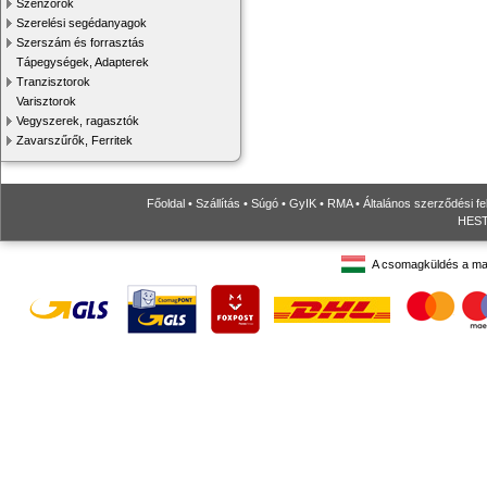
Szenzorok
Szerelési segédanyagok
Szerszám és forrasztás
Tápegységek, Adapterek
Tranzisztorok
Varisztorok
Vegyszerek, ragasztók
Zavarszűrők, Ferritek
Főoldal
•
Szállítás
•
Súgó
•
GyIK
•
RMA
•
Általános szerződési fe
HESTO
A csomagküldés a ma