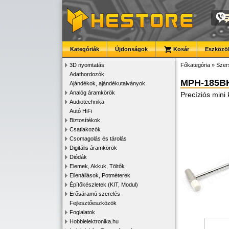
Kategóriák
Újdonságok
Kosár
Eszközök
3D nyomtatás
Főkategória
»
Szer
Adathordozók
MPH-185B
Ajándékok, ajándékutalványok
Analóg áramkörök
Precíziós mini
Audiotechnika
Autó HiFi
Biztosítékok
Csatlakozók
Csomagolás és tárolás
Digitális áramkörök
Diódák
Elemek, Akkuk, Töltők
Ellenállások, Potméterek
Építőkészletek (KIT, Modul)
Erősáramú szerelés
Fejlesztőeszközök
Foglalatok
Hobbielektronika.hu