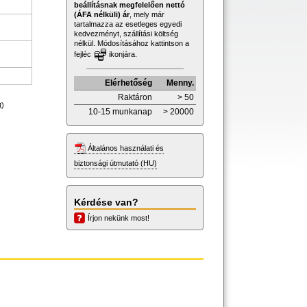
beállításnak megfelelően nettó
(ÁFA nélküli) ár
, mely már
tartalmazza az esetleges egyedi
kedvezményt, szállítási költség
nélkül. Módosításához kattintson a
fejléc
ikonjára.
Elérhetőség
Menny.
Raktáron
> 50
t)
10-15 munkanap
> 20000
Általános használati és
biztonsági útmutató (HU)
Kérdése van?
Írjon nekünk most!