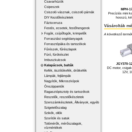
Csavarhúzók
Csipeszek
MPH-1
Csiszoló vásznak, csiszoló párnák
Precíziós mini 
hosszú, ké
DIY Kezdőkészletek
Fázisceruza
Vásárolták m
Festés, ecsetek, festőhengerek
Fogók, csípőfogók, krimpelők
A következő terméke
Forrasztási segédanyagok
Forrasztópáka és tartozékok
Fűrészek, fűrészlapok
Fúró, fúrókészlet
Imbuszkulcsok
JGY370-1
Kalapácsok, balták
DC motor, csigake
Kefék, tisztítókefék, drótkefék
12V, 
Lámpák, fejlámpák
Nagyítók, Mikroszkópok
Ónszippantók
Ragasztópisztoly és tartozékok
Reszelők, reszelőkészletek
Szerszámkészletek, Állványok, egyéb
Szigetelőszalag
Szikék, ollók
Szorítók és satuk
Tolómérők, mérőszalagok,
vízmértékek