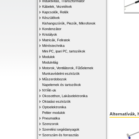
Induktivitás, Transzformátor
Kábelek, Vezetékek
Kapcsolók, Relék
Készülékek
Kishangszórók, Piezók, Mikrofonok
Kondenzátor
Kristályok
Matricák, Feliratok
Méréstechnika
Mini PC, ipari PC, tartozékok
Modulok
Modulvilág
Motorok, Ventilátorok, Fűtőelemek
Munkavédelmi eszközök
Műszerdobozok
Napelemek és tartozékok
NYÁK-ok
Okosotthon, Lakáselektronika
Oktatási eszközök
Optoelektronika
Peltier modulok
Alternatívák, 
Pneumatika
Szenzorok
Szerelési segédanyagok
Szerszám és forrasztás