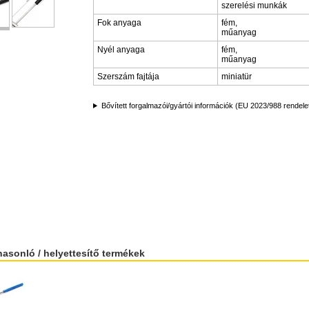
szerelési munkák
Fok anyaga
fém,
műanyag
Nyél anyaga
fém,
műanyag
Szerszám fajtája
miniatür
Bővített forgalmazói/gyártói információk (EU 2023/988 rendele
hasonló / helyettesítő termékek