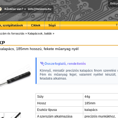
Belép
Kérdése van?
»
info@hestore.hu
T
, szolgáltatások
Cikkek
Súgó
szám és forrasztás
»
Kalapácsok, balták
»
KP
 kalapács, 185mm hosszú, fekete műanyag nyél
Összefoglaló, rendeltetés
Könnyű, miniatűr precíziós kalapács finom szerelési
Fém és műanyag fejjel, valamint nyéllel készült, 
feladatra alkalmas.
Súly
44g
Hossz
185mm
Eszköz típusa
kalapács
A szerszám alkalmazása
precíziós munkákhoz,