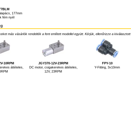
77BLM
kalapács, 177mm
k fém nyél
ég
ket más vásárlók rendelték a fent említett modellel együtt. Kérjük, ellenőrizze a kiválasztott
2V-10RPM
JGY370-12V-23RPM
FPY-10
rekes áttételes,
DC motor, csigakerekes áttételes,
Y-Fitting, 3x10mm
10RPM
12V, 23RPM