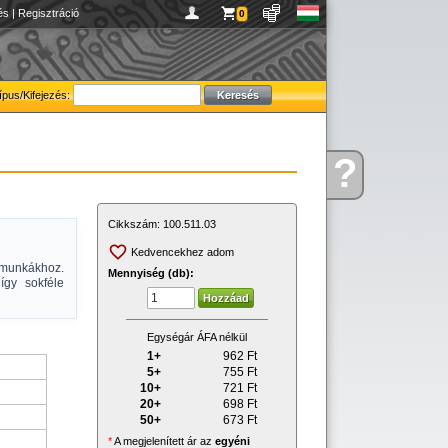
és
|
Regisztráció
0
ípus/Kifejezés:
?
Kérdése
van
Cikkszám:
100.511.03
Kedvencekhez adom
 munkákhoz.
Mennyiség (db):
így sokféle
Egységár ÁFA nélkül
1+
962
Ft
5+
755
Ft
10+
721
Ft
20+
698
Ft
50+
673
Ft
*
A megjelenített ár az
egyéni