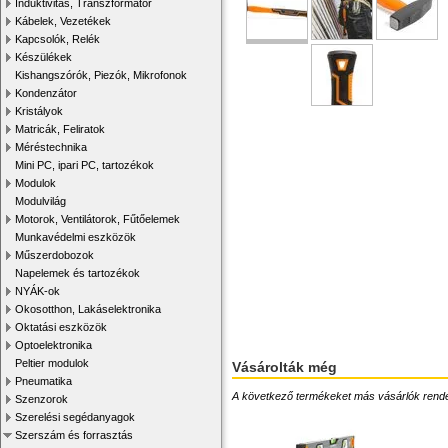
Induktivitás, Transzformátor
Kábelek, Vezetékek
Kapcsolók, Relék
Készülékek
Kishangszórók, Piezók, Mikrofonok
Kondenzátor
Kristályok
Matricák, Feliratok
Méréstechnika
Mini PC, ipari PC, tartozékok
Modulok
Modulvilág
Motorok, Ventilátorok, Fűtőelemek
Munkavédelmi eszközök
Műszerdobozok
Napelemek és tartozékok
NYÁK-ok
Okosotthon, Lakáselektronika
Oktatási eszközök
Optoelektronika
Peltier modulok
Vásárolták még
Pneumatika
A következő termékeket más vásárlók rendelték
Szenzorok
Szerelési segédanyagok
Szerszám és forrasztás