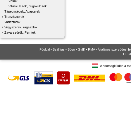
Vésők
Villáskulcsok, dugókulcsok
Tápegységek, Adapterek
Tranzisztorok
Varisztorok
Vegyszerek, ragasztók
Zavarszűrők, Ferritek
Főoldal
•
Szállítás
•
Súgó
•
GyIK
•
RMA
•
Általános szerződési fe
HESTO
A csomagküldés a ma