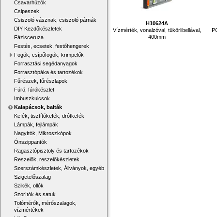
Csavarhúzók
Csipeszek
Csiszoló vásznak, csiszoló párnák
H10624A
DIY Kezdőkészletek
Vízmérték, vonalzóval, tükörlibellával,
P
400mm
Fázisceruza
Festés, ecsetek, festőhengerek
Fogók, csípőfogók, krimpelők
Forrasztási segédanyagok
Forrasztópáka és tartozékok
Fűrészek, fűrészlapok
Fúró, fúrókészlet
Imbuszkulcsok
Kalapácsok, balták
Kefék, tisztítókefék, drótkefék
Lámpák, fejlámpák
Nagyítók, Mikroszkópok
Ónszippantók
Ragasztópisztoly és tartozékok
Reszelők, reszelőkészletek
Szerszámkészletek, Állványok, egyéb
Szigetelőszalag
Szikék, ollók
Szorítók és satuk
Tolómérők, mérőszalagok,
vízmértékek