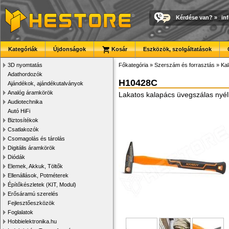
Kérdése van?
»
in
Kategóriák
Újdonságok
Kosár
Eszközök, szolgáltatások
3D nyomtatás
Főkategória
»
Szerszám és forrasztás
»
Kal
Adathordozók
H10428C
Ajándékok, ajándékutalványok
Analóg áramkörök
Lakatos kalapács üvegszálas nyéll
Audiotechnika
Autó HiFi
Biztosítékok
Csatlakozók
Csomagolás és tárolás
Digitális áramkörök
Diódák
Elemek, Akkuk, Töltők
Ellenállások, Potméterek
Építőkészletek (KIT, Modul)
Erősáramú szerelés
Fejlesztőeszközök
Foglalatok
Hobbielektronika.hu